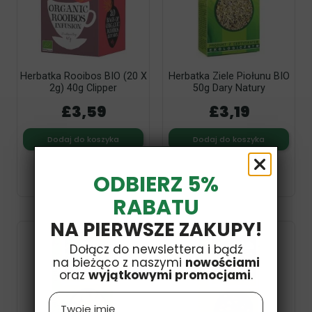
Herbatka Rooibos BIO (20 X
Herbatka Ziele Piołunu BIO
2g) 40g Clipper
50g Dary Natury
£3,59
£3,19
Dodaj do koszyka
Dodaj do koszyka
ODBIERZ 5%
RABATU
NA PIERWSZE ZAKUPY!
Dołącz do newslettera i bądź
na bieżąco z naszymi
nowościami
oraz
wyjątkowymi promocjami
.
Name