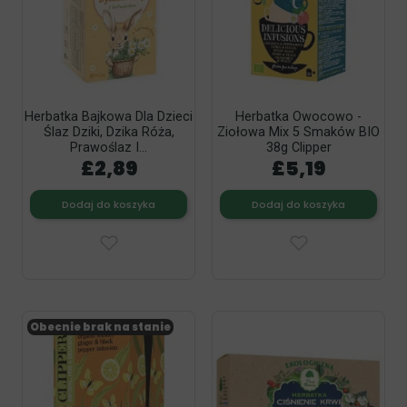
Herbatka Bajkowa Dla Dzieci
Herbatka Owocowo -
Ślaz Dziki, Dzika Róża,
Ziołowa Mix 5 Smaków BIO
Prawoślaz I...
38g Clipper
£2,89
£5,19
Dodaj do koszyka
Dodaj do koszyka
Obecnie brak na stanie