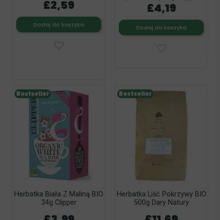
£2,59
£4,19
Dodaj do koszyka
Dodaj do koszyka
Bestseller
Bestseller
Herbatka Biała Z Maliną BIO
Herbatka Liść Pokrzywy BIO
34g Clipper
500g Dary Natury
£3,99
£11,69