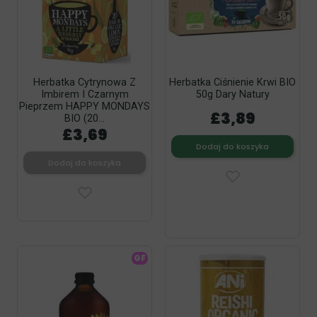
Herbatka Cytrynowa Z
Herbatka Ciśnienie Krwi BIO
Imbirem I Czarnym
50g Dary Natury
Pieprzem HAPPY MONDAYS
£3,89
BIO (20...
£3,69
Dodaj do koszyka
Dodaj do koszyka
GF