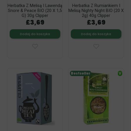
Herbatka Z Melisą I Lawendą
Herbatka Z Rumiankiem I
Snore & Peace BIO (20 X 1,5
Melisą Nighty Night BIO (20 X
G) 30g Clipper
2g) 40g Clipper
£3,69
£3,69
Dodaj do koszyka
Dodaj do koszyka
Bestseller
V