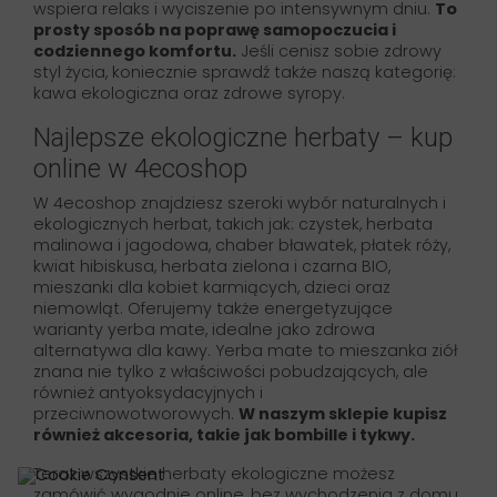
wspiera relaks i wyciszenie po intensywnym dniu.
To
prosty sposób na poprawę samopoczucia i
codziennego komfortu.
Jeśli cenisz sobie zdrowy
styl życia, koniecznie sprawdź także naszą kategorię:
kawa ekologiczna oraz zdrowe syropy.
Najlepsze ekologiczne herbaty – kup
online w 4ecoshop
W 4ecoshop znajdziesz szeroki wybór naturalnych i
ekologicznych herbat, takich jak: czystek, herbata
malinowa i jagodowa, chaber bławatek, płatek róży,
kwiat hibiskusa, herbata zielona i czarna BIO,
mieszanki dla kobiet karmiących, dzieci oraz
niemowląt. Oferujemy także energetyzujące
warianty yerba mate, idealne jako zdrowa
alternatywa dla kawy. Yerba mate to mieszanka ziół
znana nie tylko z właściwości pobudzających, ale
również antyoksydacyjnych i
przeciwnowotworowych.
W naszym sklepie kupisz
również akcesoria, takie jak bombille i tykwy.
Teraz wszystkie herbaty ekologiczne możesz
zamówić wygodnie online, bez wychodzenia z domu.