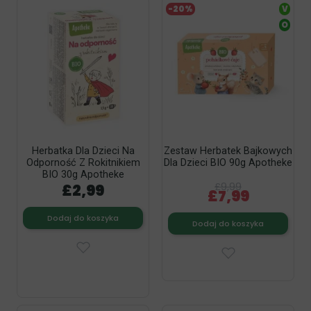
-20%
V
O
Herbatka Dla Dzieci Na
Zestaw Herbatek Bajkowych
Odporność Z Rokitnikiem
Dla Dzieci BIO 90g Apotheke
BIO 30g Apotheke
£2,99
£9,99
£7,99
Dodaj do koszyka
Dodaj do koszyka