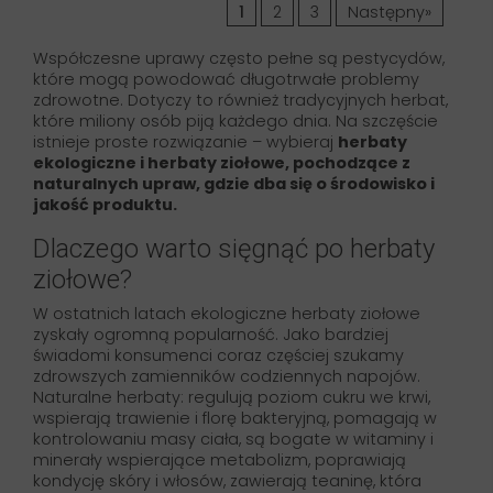
1
2
3
Następny»
Współczesne uprawy często pełne są pestycydów,
które mogą powodować długotrwałe problemy
zdrowotne. Dotyczy to również tradycyjnych herbat,
które miliony osób piją każdego dnia. Na szczęście
istnieje proste rozwiązanie – wybieraj
herbaty
ekologiczne i herbaty ziołowe, pochodzące z
naturalnych upraw, gdzie dba się o środowisko i
jakość produktu.
Dlaczego warto sięgnąć po herbaty
ziołowe?
W ostatnich latach ekologiczne herbaty ziołowe
zyskały ogromną popularność. Jako bardziej
świadomi konsumenci coraz częściej szukamy
zdrowszych zamienników codziennych napojów.
Naturalne herbaty: regulują poziom cukru we krwi,
wspierają trawienie i florę bakteryjną, pomagają w
kontrolowaniu masy ciała, są bogate w witaminy i
minerały wspierające metabolizm, poprawiają
kondycję skóry i włosów, zawierają teaninę, która