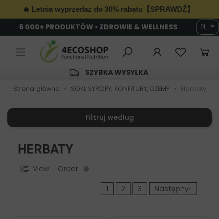
🔥 Letnia wyprzedaż do 30% rabatu【SPRAWDŹ】
6 000+ PRODUKTÓW • ZDROWIE & WELLNESS
PL
SZYBKA WYSYŁKA
Strona główna
SOKI, SYROPY, KONFITURY, DŻEMY
Herbaty
Filtruj według
HERBATY
View
Order
1
2
3
Następny»