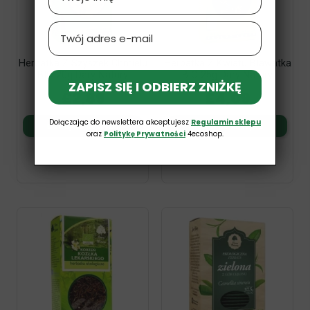
Email
Herbatka Z Szyszek Chmielu
Herbatka Z Kwiatu Bławatka
BIO 20g Dary Natury
BIO 25g Dary Natury
ZAPISZ SIĘ I ODBIERZ ZNIŻKĘ
£2,89
£4,09
Dołączając do newslettera akceptujesz
Regulamin sklepu
Dodaj do koszyka
Dodaj do koszyka
oraz
Politykę Prywatności
4ecoshop.