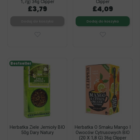
1,7g) 34g Clipper
Clipper
£3,79
£4,09
Dodaj do koszyka
Dodaj do koszyka
Bestseller
Herbatka Ziele Jemioły BIO
Herbatka O Smaku Mango I
50g Dary Natury
Owoców Cytrusowych BIO
(20 X 1,8 G) 36g Clipper