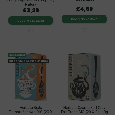
Pracę Wątroby BIO 50g Dary
Dary Natury
Natury
£4,69
£3,29
Dodaj do koszyka
Dodaj do koszyka
Bestseller
Obecnie brak na stanie
Herbata Biała
Herbata Czarna Earl Grey
Pomarańczowa BIO (20 X
Fair Trade BIO (20 X 2g) 40g