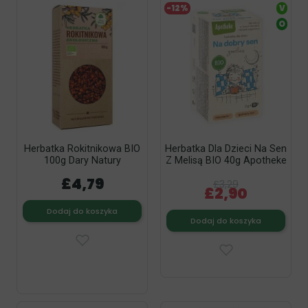
-12%
V
O
Herbatka Rokitnikowa BIO
Herbatka Dla Dzieci Na Sen
100g Dary Natury
Z Melisą BIO 40g Apotheke
£4,79
£3,29
£2,90
Dodaj do koszyka
Dodaj do koszyka