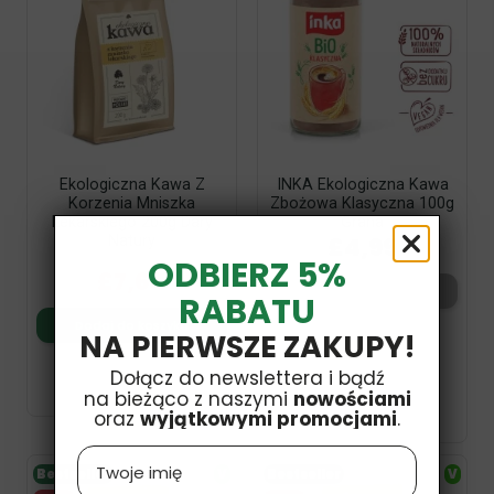
Ekologiczna Kawa Z
INKA Ekologiczna Kawa
Korzenia Mniszka
Zbożowa Klasyczna 100g
Lekarskiego 200g Dary
Grana
£4,99
Natury
ODBIERZ 5%
£8,99
£7,64
Dodaj do koszyka
RABATU
Dodaj do koszyka
NA PIERWSZE ZAKUPY!
Dołącz do newslettera i bądź
na bieżąco z naszymi
nowościami
oraz
wyjątkowymi promocjami
.
Name
Bestseller
V
Bestseller
V