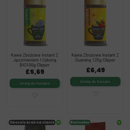
Kawa Zbożowa Instant Z
Kawa Zbożowa Instant Z
Jęczmieniem I Cykorią
Guaraną 125g Clipper
BIO100g Clipper
£6,49
£5,69
Dodaj do koszyka
Dodaj do koszyka
Obecnie brak na stanie
V
Bestseller
V