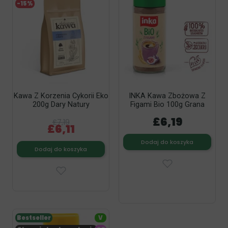
-15%
Kawa Z Korzenia Cykorii Eko
INKA Kawa Zbożowa Z
200g Dary Natury
Figami Bio 100g Grana
£6,19
£7,19
£6,11
Dodaj do koszyka
Dodaj do koszyka
Bestseller
V