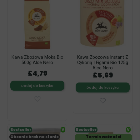
Kawa Zbożowa Moka Bio
Kawa Zbożowa Instant Z
500g Alce Nero
Cykorią I Figami Bio 125g
Alce Nero
£4,79
£5,69
Dodaj do koszyka
Dodaj do koszyka
Bestseller
V
Bestseller
V
Obecnie brak na stanie
Termin ważności