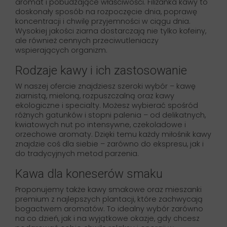
aromat i pobudzające właściwości. Filiżanka kawy to
doskonały sposób na rozpoczęcie dnia, poprawę
koncentracji i chwilę przyjemności w ciągu dnia.
Wysokiej jakości ziarna dostarczają nie tylko kofeiny,
ale również cennych przeciwutleniaczy
wspierających organizm.
Rodzaje kawy i ich zastosowanie
W naszej ofercie znajdziesz szeroki wybór – kawę
ziarnistą, mieloną, rozpuszczalną oraz kawy
ekologiczne i specialty. Możesz wybierać spośród
różnych gatunków i stopni palenia – od delikatnych,
kwiatowych nut po intensywne, czekoladowe i
orzechowe aromaty. Dzięki temu każdy miłośnik kawy
znajdzie coś dla siebie – zarówno do ekspresu, jak i
do tradycyjnych metod parzenia.
Kawa dla koneserów smaku
Proponujemy także kawy smakowe oraz mieszanki
premium z najlepszych plantacji, które zachwycają
bogactwem aromatów. To idealny wybór zarówno
na co dzień, jak i na wyjątkowe okazje, gdy chcesz