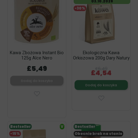
03.10.2026
-30%
Kawa Zbożowa Instant Bio
Ekologiczna Kawa
125g Alce Nero
Orkiszowa 200g Dary Natury
£5,49
£6,49
£4,54
Dodaj do koszyka
Dodaj do koszyka
Bestseller
V
Bestseller
-15%
Obecnie brak na stanie