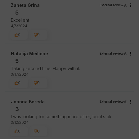
Zaneta Grina
External review
5
Excellent
4/5/2024
0
0
Natalija Meiliene
External review
5
Taking second time. Happy with it.
3/17/2024
0
0
Joanna Bereda
External review
3
I was looking for something more bitter, but it’s ok.
3/12/2024
0
0