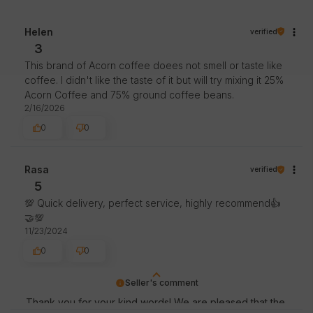
Helen
verified
3
This brand of Acorn coffee doees not smell or taste like
coffee. I didn't like the taste of it but will try mixing it 25%
Acorn Coffee and 75% ground coffee beans.
2/16/2026
0
0
Rasa
verified
5
💯 Quick delivery, perfect service, highly recommend👍️
🤝💯
11/23/2024
0
0
Seller's comment
Thank you for your kind words! We are pleased that the