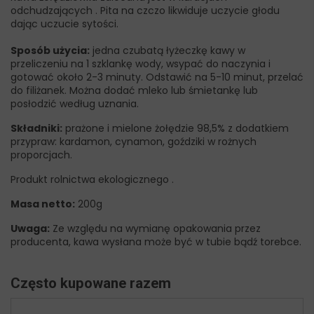
odchudzających . Pita na czczo likwiduje uczycie głodu
dając uczucie sytości.
Sposób użycia:
jedna czubatą łyżeczkę kawy w
przeliczeniu na 1 szklankę wody, wsypać do naczynia i
gotować około 2-3 minuty. Odstawić na 5-10 minut, przelać
do filiżanek. Można dodać mleko lub śmietankę lub
posłodzić według uznania.
Składniki:
prażone i mielone żołędzie 98,5% z dodatkiem
przypraw: kardamon, cynamon, goździki w rożnych
proporcjach.
Produkt rolnictwa ekologicznego .
Masa netto:
200g
Uwaga:
Ze względu na wymianę opakowania przez
producenta, kawa wysłana może być w tubie bądź torebce.
Często kupowane razem