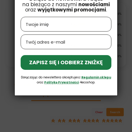
na bieżąco z naszymi
nowościami
oraz
wyjątkowymi promocjami
.
5
56%
Name
4
19%
4.2
3
19%
16
customer's reviews
Email
from all time
2
0%
collected and verified by
1
6%
ZAPISZ SIĘ I ODBIERZ ZNIŻKĘ
Dołączając do newslettera akceptujesz
Regulamin sklepu
oraz
Politykę Prywatności
4ecoshop.
How do we collect reviews?
Customers reviews
Clear
Search