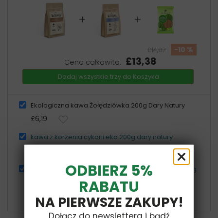
+
+
-10 %
£14,87
£13,38
Cena całkowita:
Dodaj wszystkie trzy do Koszyka
Ekologiczna kawa Żołędziówka 200g Dary Natury
£6,19
kawa z korzenia cykorii eko 200g dary natury
£7,19
ODBIERZ 5%
Paluszki Ekologiczne Z Samopszy Pełnoziarniste 45g
Pięć Przemian
RABATU
£1,49
NA PIERWSZE ZAKUPY!
Dołącz do newslettera i bądź