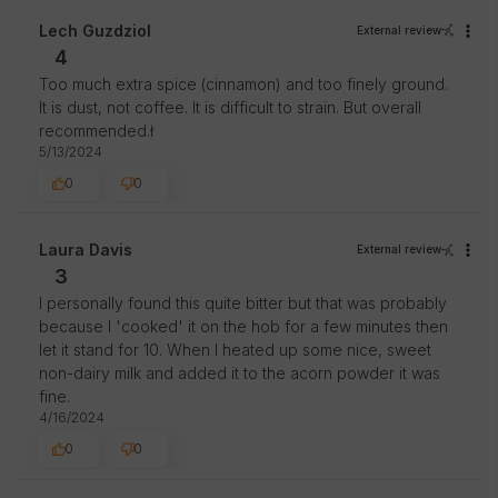
purchase went smoothly, and that we can provide the
right service to such great customers. Thank you again!
Lech Guzdziol
External review
4
Too much extra spice (cinnamon) and too finely ground.
It is dust, not coffee. It is difficult to strain. But overall
recommended.ł
5/13/2024
0
0
Laura Davis
External review
3
I personally found this quite bitter but that was probably
because I 'cooked' it on the hob for a few minutes then
let it stand for 10. When I heated up some nice, sweet
non-dairy milk and added it to the acorn powder it was
fine.
4/16/2024
0
0