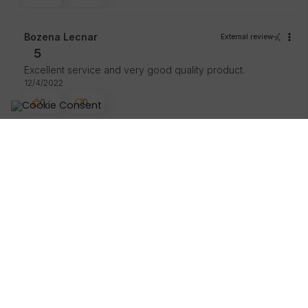
Bozena Lecnar
External review
5
Excellent service and very good quality product.
12/4/2022
0
0
john ferguson
External review
5
Great excellent good product fast delivery
10/20/2022
0
0
Agnieszka Wojnar
External review
5
Have not tried yet but the brand makes excellent
products