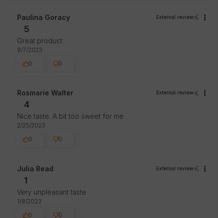
Paulina Goracy
External review
5
Great product
9/7/2023
0
0
Rosmarie Walter
External review
4
Nice taste. A bit too sweet for me
2/25/2023
0
0
Julia Read
External review
1
Very unpleasant taste
1/8/2023
0
0