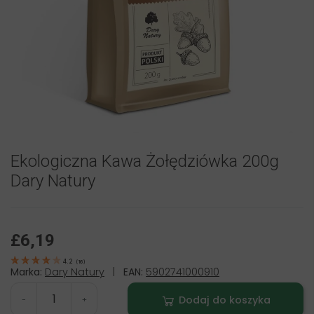
Ekologiczna Kawa Żołędziówka 200g
Dary Natury
£6,19
4.2
(
16
)
Marka:
Dary Natury
|
EAN:
5902741000910
Dodaj do koszyka
-
+