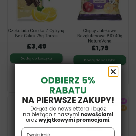
Czekolada Gorzka Z Cytryną
Chipsy Jabłkowe
Bez Cukru 75g Torras
Bezglutenowe BIO 40g
NaturaVena
£3,49
£1,79
Dodaj do koszyka
Dodaj do koszyka
ODBIERZ 5%
RABATU
NA PIERWSZE ZAKUPY!
V
Obecnie brak na stanie
GF
Dołącz do newslettera i bądź
SF
SF
na bieżąco z naszymi
nowościami
oraz
wyjątkowymi promocjami
.
Name