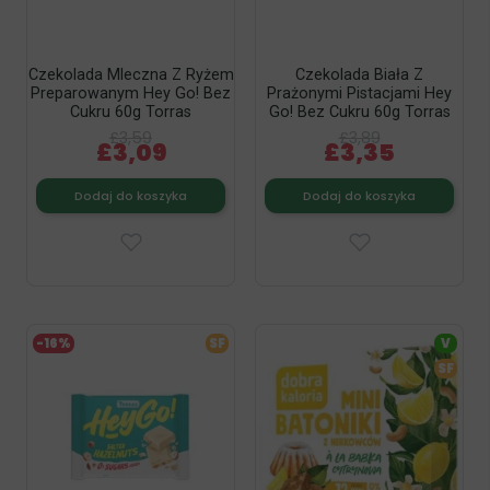
Czekolada Mleczna Z Ryżem
Czekolada Biała Z
Preparowanym Hey Go! Bez
Prażonymi Pistacjami Hey
Cukru 60g Torras
Go! Bez Cukru 60g Torras
£3,59
£3,89
£3,09
£3,35
Dodaj do koszyka
Dodaj do koszyka
-16%
SF
V
SF