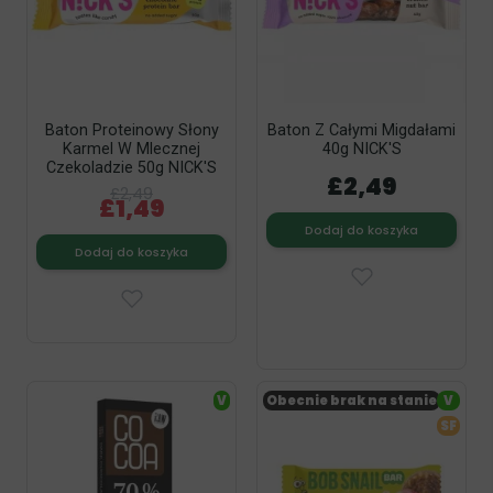
Baton Proteinowy Słony
Baton Z Całymi Migdałami
Karmel W Mlecznej
40g NICK'S
Czekoladzie 50g NICK'S
£2,49
£2,49
£1,49
Dodaj do koszyka
Dodaj do koszyka
V
Obecnie brak na stanie
V
SF