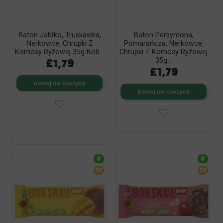
Baton Jabłko, Truskawka,
Baton Persymona,
Nerkowce, Chrupki Z
Pomarańcza, Nerkowce,
Komosy Ryżowej 35g Bob...
Chrupki Z Komosy Ryżowej
£1,79
35g...
£1,79
Dodaj do koszyka
Dodaj do koszyka
V
V
SF
SF