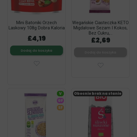
Mini Batoniki Orzech
Wegańskie Ciasteczka KETO
Laskowy 108g Dobra Kaloria
Migdałowe Sezam I Kokos,
Bez Cukru,...
£4,19
£2,69
Dodaj do koszyka
Dodaj do koszyka
V
Obecnie brak na stanie
GF
SF