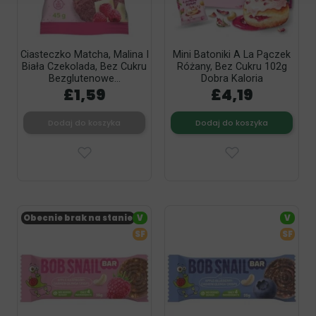
Ciasteczko Matcha, Malina I
Mini Batoniki A La Pączek
Biała Czekolada, Bez Cukru
Różany, Bez Cukru 102g
Bezglutenowe...
Dobra Kaloria
£1,59
£4,19
Dodaj do koszyka
Dodaj do koszyka
Obecnie brak na stanie
V
V
SF
SF