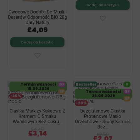
Dodaj do koszyka
Owocowe Dodatki Do Musli I
Deserów Odporność BIO 20g
Dary Natury
£4,09
Dodaj do koszyka
Termin ważności
GF
Bestseller
V
18.09.2026
SF
Termin ważności
GF
-30%
26.09.2026
SF
-20%
Ciastka Markizy Kakaowe Z
Bezglutenowe Ciastka
Kremem O Smaku
Proteinowe Masło
Waniliowym Bez Cukru...
Orzechowe - Słony Karmel,
Bez...
£4,49
£3,14
£2,59
£2,07