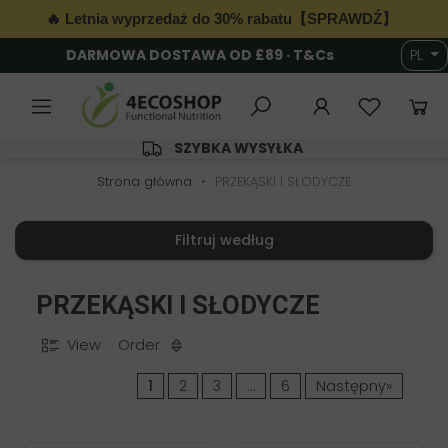
🔥 Letnia wyprzedaż do 30% rabatu【SPRAWDŹ】
DARMOWA DOSTAWA OD £89 · T&Cs
PL
6
SZYBKA WYSYŁKA
Strona główna
PRZEKĄSKI I SŁODYCZE
Filtruj według
PRZEKĄSKI I SŁODYCZE
View
Order
1
2
3
…
6
Następny»