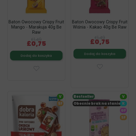
Baton Owocowy Crispy Fruit
Baton Owocowy Crispy Fruit
Mango - Marakuja 40g Be
Wiśnia - Kakao 40g Be Raw
Raw
£1,49
£1,49
£0,75
£0,75
Dodaj do koszyka
Dodaj do koszyka
V
Bestseller
V
SF
Obecnie brak na stanie
K
GF
SF