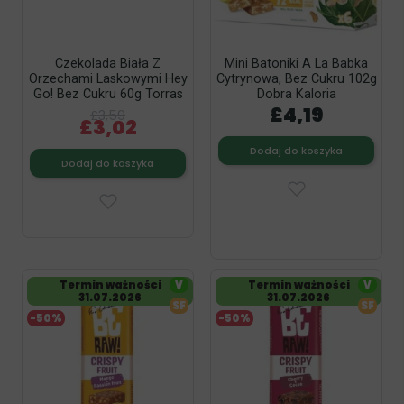
Czekolada Biała Z
Mini Batoniki A La Babka
Orzechami Laskowymi Hey
Cytrynowa, Bez Cukru 102g
Go! Bez Cukru 60g Torras
Dobra Kaloria
£4,19
£3,59
£3,02
Dodaj do koszyka
Dodaj do koszyka
Termin ważności
V
Termin ważności
V
31.07.2026
31.07.2026
SF
SF
-50%
-50%