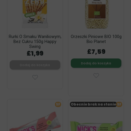
Rurki O Smaku Waniliowym,
Orzeszki Piniowe BIO 100g
Bez Cukru 150g Happy
Bio Planet
Swing
£7,59
£1,99
Dodaj do koszyka
Dodaj do koszyka
SF
Obecnie brak na stanie
SF