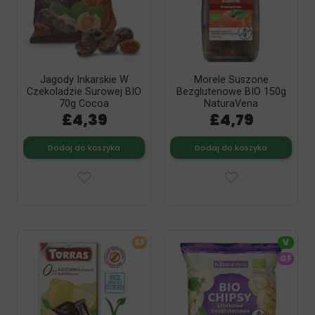
Jagody Inkarskie W
Morele Suszone
Czekoladzie Surowej BIO
Bezglutenowe BIO 150g
70g Cocoa
NaturaVena
£4,39
£4,79
Dodaj do koszyka
Dodaj do koszyka
SF
V
GF