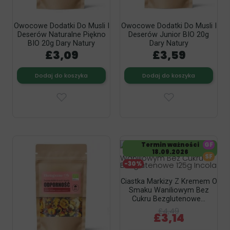
Owocowe Dodatki Do Musli I
Owocowe Dodatki Do Musli I
Deserów Naturalne Piękno
Deserów Junior BIO 20g
BIO 20g Dary Natury
Dary Natury
£3,09
£3,59
Dodaj do koszyka
Dodaj do koszyka
Termin ważności
GF
18.09.2026
SF
-30%
Ciastka Markizy Z Kremem O
Smaku Waniliowym Bez
Cukru Bezglutenowe...
£4,49
£3,14