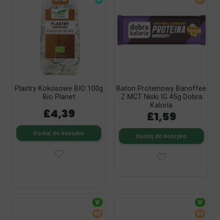
Plastry Kokosowe BIO 100g
Baton Proteinowy Banoffee
Bio Planet
Z MCT Niski IG 45g Dobra
Kaloria
£4,39
£1,59
Dodaj do koszyka
Dodaj do koszyka
V
V
SF
SF