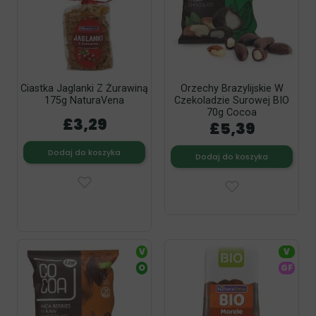
Ciastka Jaglanki Z Żurawiną
Orzechy Brazylijskie W
175g NaturaVena
Czekoladzie Surowej BIO
70g Cocoa
£3,29
£5,39
Dodaj do koszyka
Dodaj do koszyka
V
V
O
GF