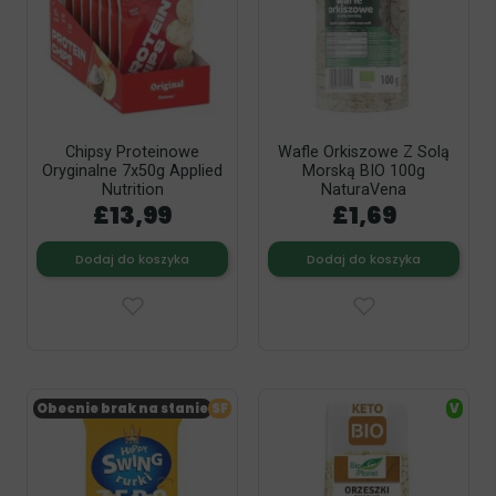
Chipsy Proteinowe
Wafle Orkiszowe Z Solą
Oryginalne 7x50g Applied
Morską BIO 100g
Nutrition
NaturaVena
£13,99
£1,69
Dodaj do koszyka
Dodaj do koszyka
Obecnie brak na stanie
SF
V