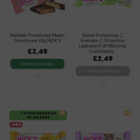
Wafelek Proteinowy Masło
Baton Proteinowy Z
Orzechowe 40g NICK'S
Kremem Z Orzechów
Laskowych W Mlecznej
£2,49
Czekoladzie...
£2,49
Dodaj do koszyka
Dodaj do koszyka
Termin ważności
SF
SF
26.08.2026
-40%