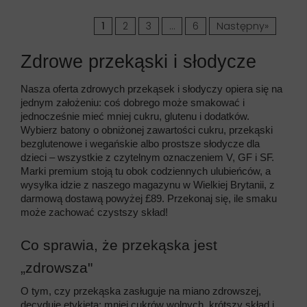
1
2
3
…
6
Następny»
Zdrowe przekąski i słodycze
Nasza oferta zdrowych przekąsek i słodyczy opiera się na 
jednym założeniu: coś dobrego może smakować i 
jednocześnie mieć mniej cukru, glutenu i dodatków. 
Wybierz batony o obniżonej zawartości cukru, przekąski 
bezglutenowe i wegańskie albo prostsze słodycze dla 
dzieci – wszystkie z czytelnym oznaczeniem V, GF i SF. 
Marki premium stoją tu obok codziennych ulubieńców, a 
wysyłka idzie z naszego magazynu w Wielkiej Brytanii, z 
darmową dostawą powyżej £89. Przekonaj się, ile smaku 
może zachować czystszy skład!
Co sprawia, że przekąska jest 
„zdrowsza"
O tym, czy przekąska zasługuje na miano zdrowszej, 
decyduje etykieta: mniej cukrów wolnych, krótszy skład i 