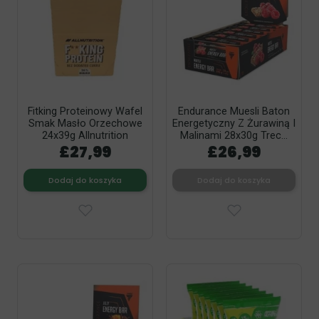
Fitking Proteinowy Wafel
Endurance Muesli Baton
Smak Masło Orzechowe
Energetyczny Z Żurawiną I
24x39g Allnutrition
Malinami 28x30g Trec...
£27,99
£26,99
Dodaj do koszyka
Dodaj do koszyka