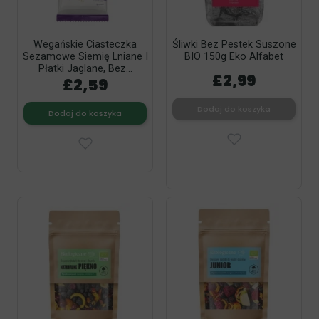
Wegańskie Ciasteczka
Śliwki Bez Pestek Suszone
Sezamowe Siemię Lniane I
BIO 150g Eko Alfabet
Płatki Jaglane, Bez...
£2,99
£2,59
Dodaj do koszyka
Dodaj do koszyka