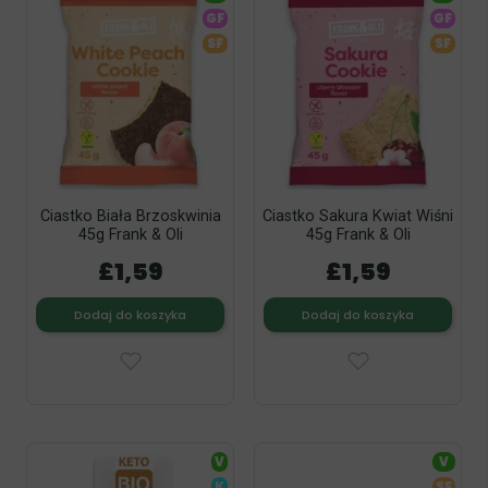
GF
GF
SF
SF
Ciastko Biała Brzoskwinia
Ciastko Sakura Kwiat Wiśni
45g Frank & Oli
45g Frank & Oli
£1,59
£1,59
Dodaj do koszyka
Dodaj do koszyka
V
V
K
SF