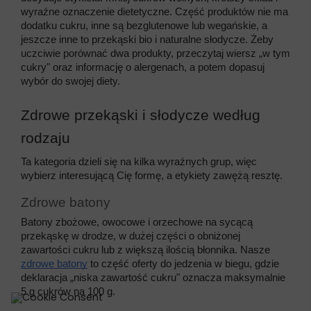
wyraźne oznaczenie dietetyczne. Część produktów nie ma 
dodatku cukru, inne są bezglutenowe lub wegańskie, a 
jeszcze inne to przekąski bio i naturalne słodycze. Żeby 
uczciwie porównać dwa produkty, przeczytaj wiersz „w tym 
cukry" oraz informację o alergenach, a potem dopasuj 
wybór do swojej diety.
Zdrowe przekąski i słodycze według 
rodzaju
Ta kategoria dzieli się na kilka wyraźnych grup, więc 
wybierz interesującą Cię formę, a etykiety zawężą resztę.
Zdrowe batony
Batony zbożowe, owocowe i orzechowe na sycącą 
przekąskę w drodze, w dużej części o obniżonej 
zawartości cukru lub z większą ilością błonnika. Nasze 
zdrowe batony
 to część oferty do jedzenia w biegu, gdzie 
deklaracja „niska zawartość cukru" oznacza maksymalnie 
5 g cukrów na 100 g.