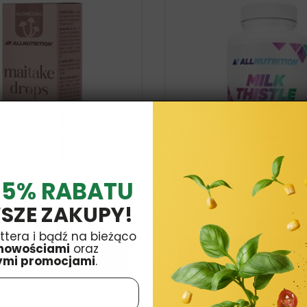
 5% RABATU
Grzybów Maitake 300mg 30ml
Ostropest Plamisty Forte 1
Allnutrition
Allnutrition
SZE ZAKUPY!
£11,99
£10,99
ttera i bądź na bieżąco
nowościami
oraz
Dodaj do koszyka
Dodaj do koszyk
ymi promocjami
.