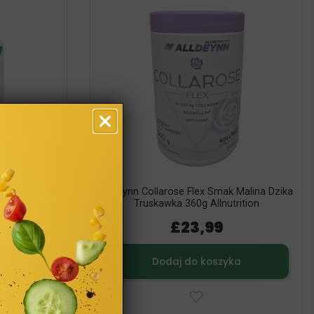
00 Kapsułek
AllDeynn Collarose Flex Smak Malina Dzika
Truskawka 360g Allnutrition
£23,99
a
Dodaj do koszyka