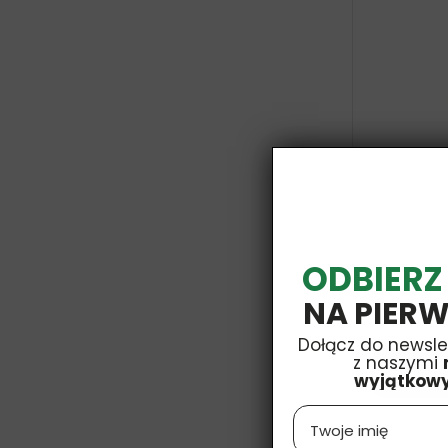
ODBIERZ
Krople Z 
NA PIERW
Dołącz do newsle
z naszymi
wyjątkow
Name