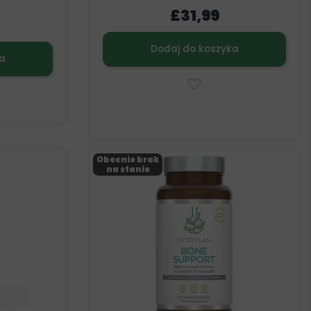
£31,99
Dodaj do koszyka
a
Obecnie brak
na stanie