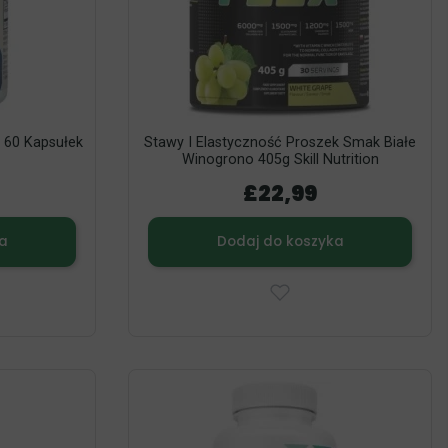
 60 Kapsułek
Stawy I Elastyczność Proszek Smak Białe
Winogrono 405g Skill Nutrition
£22,99
a
Dodaj do koszyka