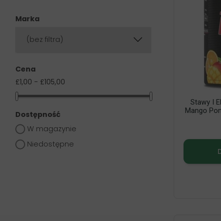
Marka
(bez filtra)
Cena
£1,00 - £105,00
Stawy I 
Mango Poma
Dostępność
W magazynie
Niedostępne