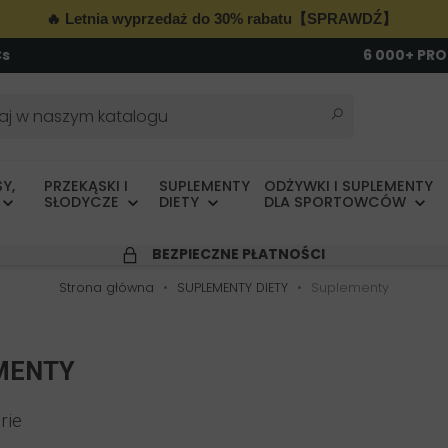
🔥 Letnia wyprzedaż do 30% rabatu【SPRAWDŹ】
Cs
6 000+ PR
Y,
PRZEKĄSKI I
SUPLEMENTY
ODŻYWKI I SUPLEMENTY
SŁODYCZE
DIETY
DLA SPORTOWCÓW
BEZPIECZNE PŁATNOŚCI
Strona główna
SUPLEMENTY DIETY
Suplementy
MENTY
rie