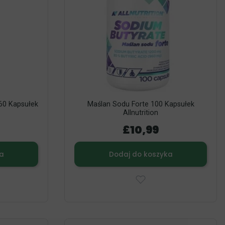
60 Kapsułek
Maślan Sodu Forte 100 Kapsułek
Allnutrition
£10,99
a
Dodaj do koszyka