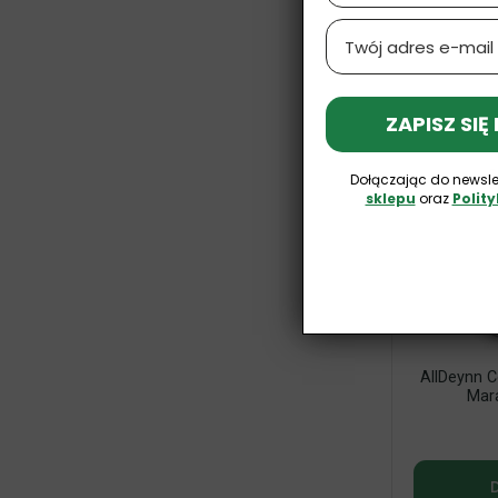
Email
ZAPISZ SIĘ
Dołączając do newsle
sklepu
oraz
Polit
AllDeynn C
Mara