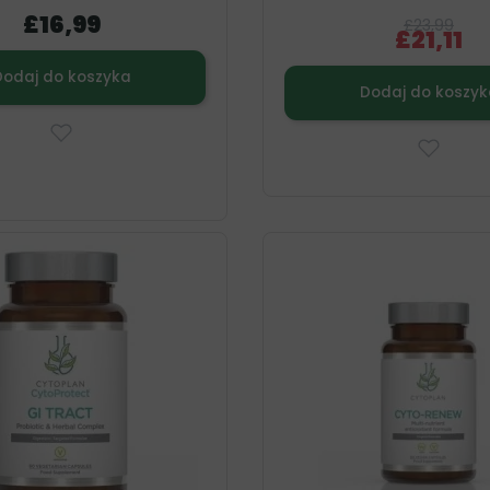
£16,99
£23,99
£21,11
Dodaj do koszyka
Dodaj do koszyk