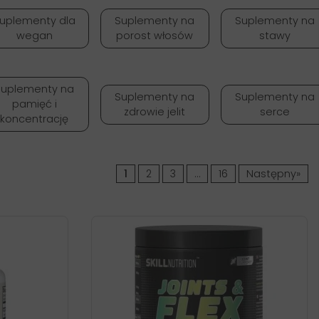
uplementy dla
Suplementy na
Suplementy na
wegan
porost włosów
stawy
Suplementy na
Suplementy na
Suplementy na
pamięć i
zdrowie jelit
serce
koncentrację
1
2
3
…
16
Następny»