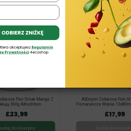
Obecnie brak
na stanie
 I ODBIERZ ZNIŻKĘ
ttera akceptujesz
Regulamin
ykę Prywatności
4ecoshop.
ollarose Flex Smak Mango Z
AllDeynn Collarose Fish 
kują 360g Allnutrition
Pomarańcza Wiśnia 12x80ml A
£23,99
£17,99
Dodaj do koszyka
Dodaj do koszyk