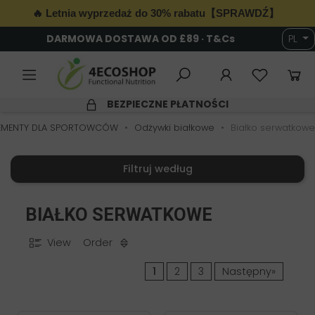
🔥 Letnia wyprzedaż do 30% rabatu【SPRAWDŹ】
DARMOWA DOSTAWA OD £89 · T&Cs
PL
6
BEZPIECZNE PŁATNOŚCI
LEMENTY DLA SPORTOWCÓW
Odżywki białkowe
Białko serwatkowe
Filtruj według
BIAŁKO SERWATKOWE
View
Order
1
2
3
Następny»