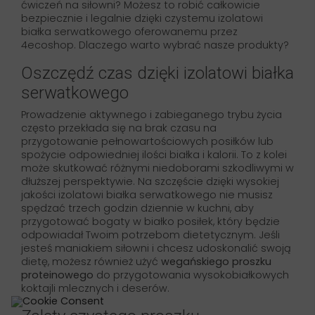
ćwiczeń na siłowni? Możesz to robić całkowicie
bezpiecznie i legalnie dzięki czystemu izolatowi
białka serwatkowego oferowanemu przez
4ecoshop. Dlaczego warto wybrać nasze produkty?
Oszczędź czas dzięki izolatowi białka
serwatkowego
Prowadzenie aktywnego i zabieganego trybu życia
często przekłada się na brak czasu na
przygotowanie pełnowartościowych posiłków lub
spożycie odpowiedniej ilości białka i kalorii. To z kolei
może skutkować różnymi niedoborami szkodliwymi w
dłuższej perspektywie. Na szczęście dzięki wysokiej
jakości izolatowi białka serwatkowego nie musisz
spędzać trzech godzin dziennie w kuchni, aby
przygotować bogaty w białko posiłek, który będzie
odpowiadał Twoim potrzebom dietetycznym. Jeśli
jesteś maniakiem siłowni i chcesz udoskonalić swoją
dietę, możesz również użyć
wegańskiego proszku
proteinowego
do przygotowania wysokobiałkowych
koktajli mlecznych i deserów.