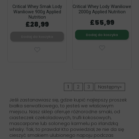
Critical Whey Smak Lody
Critical Whey Lody Waniliowe
Waniliowe 900g Applied
2000g Applied Nutrition
Nutrition
£55,99
£28,99
Dodaj do koszyka
Dodaj do koszyka
1
2
3
Następny»
Jeśli zastanawiasz się, gdzie kupić najlepszy proszek
białka serwatkowego, to jesteś we właściwym
miejscu. Nasz sklep oferuje różnorodne smaki, od
ciasteczek czekoladowych, trufli kokosowych,
mascarpone lub solonego karmelu po irlandzką
whisky. Tak, to prawda! Kto powiedział, że nie da się
cieszyć smakiem ulubionego napoju podczas