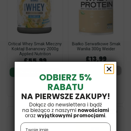
Critical Whey Smak Mleczny
Białko Serwatkowe Smak
Koktajl Bananowy 2000g
Wanilia 300g Weider
Applied Nutrition
£13,99
£55,99
Dodaj do koszyka
Dodaj do koszyka
ODBIERZ 5%
RABATU
NA PIERWSZE ZAKUPY!
Dołącz do newslettera i bądź
na bieżąco z naszymi
nowościami
Obecnie brak na stanie
oraz
wyjątkowymi promocjami
.
Name