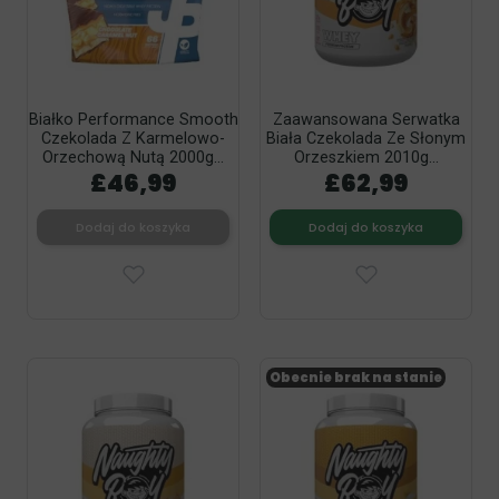
Białko Performance Smooth
Zaawansowana Serwatka
Czekolada Z Karmelowo-
Biała Czekolada Ze Słonym
Orzechową Nutą 2000g...
Orzeszkiem 2010g...
£46,99
£62,99
Dodaj do koszyka
Dodaj do koszyka
Obecnie brak na stanie