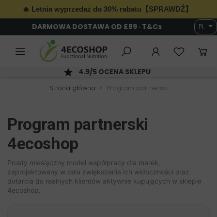
🔥 Letnia wyprzedaż do 30% rabatu【SPRAWDŹ】
DARMOWA DOSTAWA OD £89 · T&Cs
PL
6
4.9/5 OCENA SKLEPU
Strona główna
Program partnerski
Program partnerski
4ecoshop
Prosty miesięczny model współpracy dla marek,
zaprojektowany w celu zwiększenia ich widoczności oraz
dotarcia do realnych klientów aktywnie kupujących w sklepie
4ecoshop.