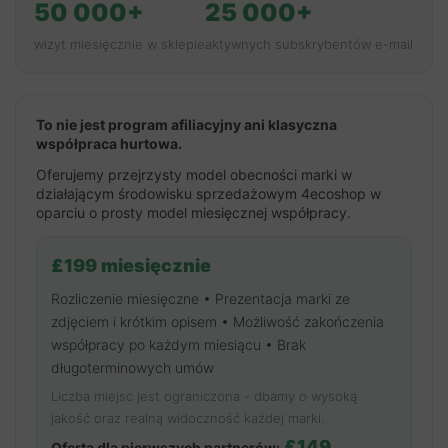
50 000+
25 000+
wizyt miesięcznie w sklepie
aktywnych subskrybentów e-mail
To nie jest program afiliacyjny ani klasyczna
współpraca hurtowa.
Oferujemy przejrzysty model obecności marki w
działającym środowisku sprzedażowym 4ecoshop w
oparciu o prosty model miesięcznej współpracy.
£199 miesięcznie
Rozliczenie miesięczne • Prezentacja marki ze
zdjęciem i krótkim opisem • Możliwość zakończenia
współpracy po każdym miesiącu • Brak
długoterminowych umów
Liczba miejsc jest ograniczona - dbamy o wysoką
jakość oraz realną widoczność każdej marki.
£149
Oferta dla pierwszych partnerów: