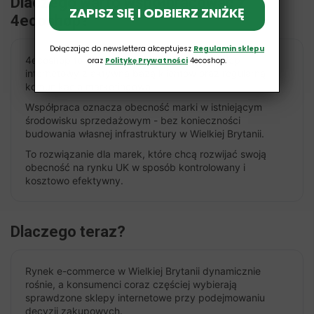
Dlaczego warto współpracować z
ZAPISZ SIĘ I ODBIERZ ZNIŻKĘ
4ecoshop?
Dołączając do newslettera akceptujesz
Regulamin sklepu
4ecoshop to dynamicznie rozwijający się sklep
oraz
Politykę Prywatności
4ecoshop.
internetowy z aktywną bazą klientów oraz regularną
komunikacją marketingową.
Współpraca oznacza obecność marki w istniejącym
środowisku sprzedażowym - bez konieczności
budowania własnej infrastruktury w Wielkiej Brytanii.
To rozwiązanie dla marek, które chcą rozwijać swoją
obecność na rynku UK w sposób kontrolowany i
kosztowo efektywny.
Dlaczego teraz?
Rynek e-commerce w Wielkiej Brytanii dynamicznie
rośnie, a konsumenci coraz częściej wybierają
sprawdzone sklepy internetowe przy podejmowaniu
decyzji zakupowych.