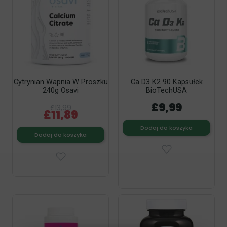
Cytrynian Wapnia W Proszku
Ca D3 K2 90 Kapsułek
240g Osavi
BioTechUSA
£9,99
£13,99
£11,89
Dodaj do koszyka
Dodaj do koszyka