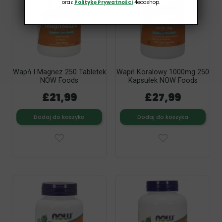
oraz
Politykę Prywatności
4ecoshop.
Wapń I Magnez 250 Tabletek
Wapń Koralowy 1000mg 250
NOW Foods
Kapsułek NOW Foods
£21,99
£27,99
Dodaj do koszyka
Dodaj do koszyka