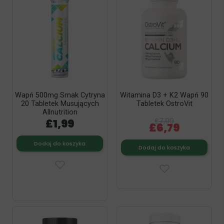
Wapń 500mg Smak Cytryna
Witamina D3 + K2 Wapń 90
20 Tabletek Musujących
Tabletek OstroVit
Allnutrition
£1,99
£7,99
£6,79
Dodaj do koszyka
Dodaj do koszyka