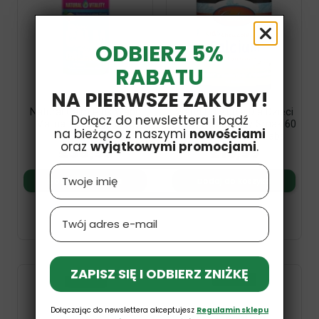
ODBIERZ 5%
RABATU
NA PIERWSZE ZAKUPY!
Natural Calm Plus Wapń
Wapń Do Żucia Dla Dzieci
Dołącz do newslettera i bądź
Malina I Cytryna 454g
250mg Waniliowy Smak 60
na bieżąco z naszymi
nowościami
Natural Vitality
Tabletek Carlson Labs
oraz
wyjątkowymi promocjami
.
£36,99
£19,99
Name
Dodaj do koszyka
Dodaj do koszyka
Email
ZAPISZ SIĘ I ODBIERZ ZNIŻKĘ
Dołączając do newslettera akceptujesz
Regulamin sklepu