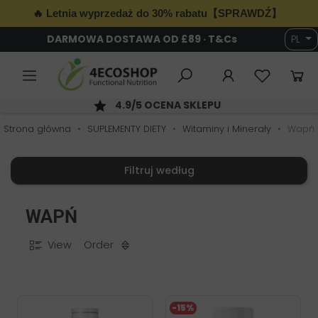
🔥 Letnia wyprzedaż do 30% rabatu【SPRAWDŹ】
DARMOWA DOSTAWA OD £89 · T&Cs
PL
6
4.9/5 OCENA SKLEPU
Strona główna
SUPLEMENTY DIETY
Witaminy i Minerały
Wapń
Filtruj według
WAPŃ
View
Order
-15%