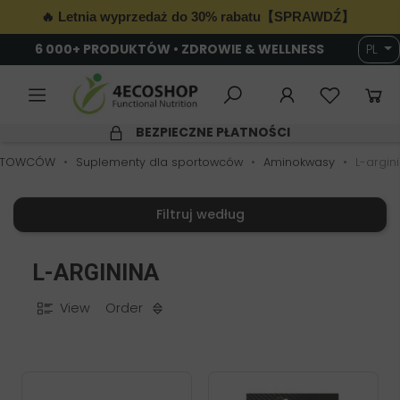
🔥 Letnia wyprzedaż do 30% rabatu【SPRAWDŹ】
6 000+ PRODUKTÓW • ZDROWIE & WELLNESS
PL
BEZPIECZNE PŁATNOŚCI
PORTOWCÓW
Suplementy dla sportowców
Aminokwasy
L-argin
Filtruj według
L-ARGININA
View
Order