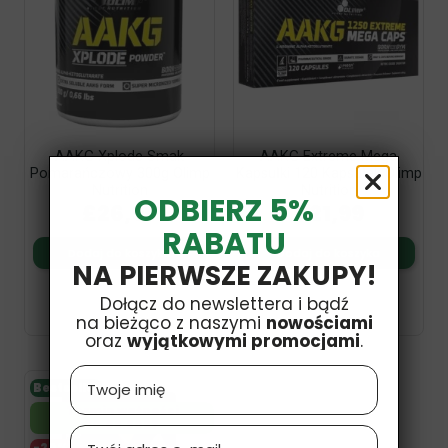
AAKG Xplode Smak
AAKG Extreme Mega
Pomarańczowy 300g Olimp
Kapsułki 120 Kapsułek Olimp
Nutrition
Nutrition
ODBIERZ 5%
£26,99
£21,99
RABATU
Dodaj do koszyka
Dodaj do koszyka
NA PIERWSZE ZAKUPY!
Dołącz do newslettera i bądź
na bieżąco z naszymi
nowościami
oraz
wyjątkowymi promocjami
.
Name
Bestseller
Termin ważności
30.06.2027
Email