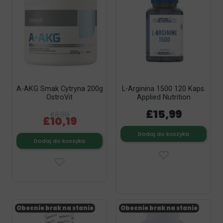
A-AKG Smak Cytryna 200g
L-Arginina 1500 120 Kaps.
OstroVit
Applied Nutrition
£15,99
£11,99
£10,19
Dodaj do koszyka
Dodaj do koszyka
Obecnie brak na stanie
Obecnie brak na stanie