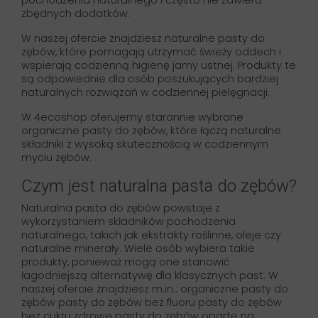
pochodzenia naturalnego i często nie zawiera
zbędnych dodatków.
W naszej ofercie znajdziesz naturalne pasty do
zębów, które pomagają utrzymać świeży oddech i
wspierają codzienną higienę jamy ustnej. Produkty te
są odpowiednie dla osób poszukujących bardziej
naturalnych rozwiązań w codziennej pielęgnacji.
W 4ecoshop oferujemy starannie wybrane
organiczne pasty do zębów, które łączą naturalne
składniki z wysoką skutecznością w codziennym
myciu zębów.
Czym jest naturalna pasta do zębów?
Naturalna pasta do zębów powstaje z
wykorzystaniem składników pochodzenia
naturalnego, takich jak ekstrakty roślinne, oleje czy
naturalne minerały. Wiele osób wybiera takie
produkty, ponieważ mogą one stanowić
łagodniejszą alternatywę dla klasycznych past. W
naszej ofercie znajdziesz m.in.: organiczne pasty do
zębów pasty do zębów bez fluoru pasty do zębów
bez cukru zdrowe pasty do zębów oparte na