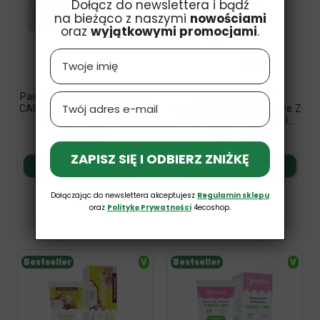
Dołącz do newslettera i bądź
na bieżąco z naszymi
nowościami
oraz
wyjątkowymi promocjami
.
Name
Pasta Do Zębów COMPLETE
Pasta Do Zębów
Email
CARE 26 Ajurwedyjskich Ziół
Remineralizująca Sensitive Z
Bez Fluoru 100ml...
Płynnym Szkliwem 75ml...
£4,29
£3,49
ZAPISZ SIĘ I ODBIERZ ZNIŻKĘ
Dodaj do koszyka
Dodaj do koszyka
Dołączając do newslettera akceptujesz
Regulamin sklepu
oraz
Politykę Prywatności
4ecoshop.
Bestseller
V
Bestseller
V