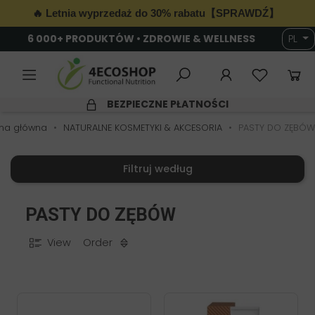
🔥 Letnia wyprzedaż do 30% rabatu【SPRAWDŹ】
6 000+ PRODUKTÓW • ZDROWIE & WELLNESS
PL
BEZPIECZNE PŁATNOŚCI
ona główna
NATURALNE KOSMETYKI & AKCESORIA
PASTY DO ZĘBÓW
Filtruj według
PASTY DO ZĘBÓW
View
Order