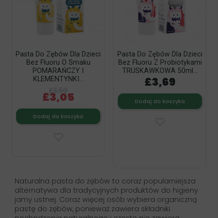
Pasta Do Zębów Dla Dzieci
Pasta Do Zębów Dla Dzieci
Bez Fluoru O Smaku
Bez Fluoru Z Probiotykami
POMARAŃCZY I
TRUSKAWKOWA 50ml...
£3,69
KLEMENTYNKI...
£3,59
£3,05
Dodaj do koszyka
Dodaj do koszyka
Naturalna pasta do zębów to coraz popularniejsza
alternatywa dla tradycyjnych produktów do higieny
jamy ustnej. Coraz więcej osób wybiera organiczną
pastę do zębów, ponieważ zawiera składniki