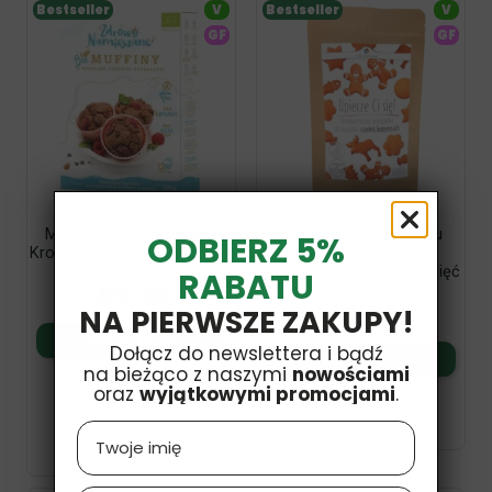
Bestseller
V
Bestseller
V
GF
GF
Mieszanka Na Muffinki Z
Mieszanka Do Wypieku
ODBIERZ 5%
Kroplami Gorzkiej Czekolady
Ciastek Korzennych
BIO 300g Zdrowo...
BEZGLUTENOWA 600g Pięć
RABATU
£5,29
Przemian
£6,09
NA PIERWSZE ZAKUPY!
Dodaj do koszyka
Dołącz do newslettera i bądź
Dodaj do koszyka
na bieżąco z naszymi
nowościami
oraz
wyjątkowymi promocjami
.
Name