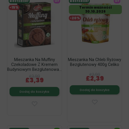
Bestseller
GF
Bestseller
GF
-15%
Termin ważności
30.10.2026
-20%
Mieszanka Na Muffiny
Mieszanka Na Chleb Ryżowy
Czekoladowe Z Kremem
Bezglutenowy 400g Celiko
Budyniowym Bezglutenowa...
£2,99
£3,99
£2,39
£3,39
Dodaj do koszyka
Dodaj do koszyka