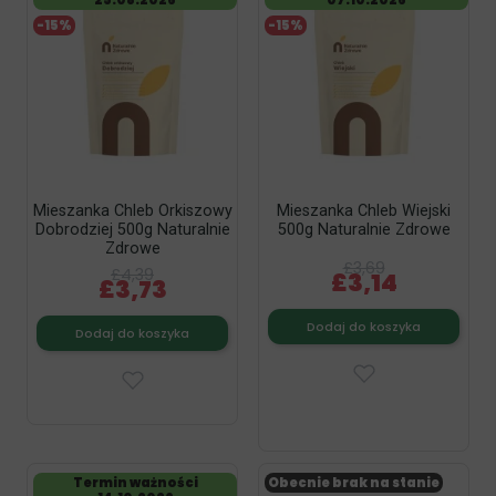
25.08.2026
07.10.2026
-15%
-15%
Mieszanka Chleb Orkiszowy
Mieszanka Chleb Wiejski
Dobrodziej 500g Naturalnie
500g Naturalnie Zdrowe
Zdrowe
£3,69
£4,39
£3,14
£3,73
Dodaj do koszyka
Dodaj do koszyka
Termin ważności
Obecnie brak na stanie