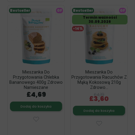
Bestseller
GF
Bestseller
GF
Termin ważności
30.09.2026
-14%
Mieszanka Do
Mieszanka Do
Przygotowania Chlebka
Przygotowania Racuchów Z
Bananowego 400g Zdrowo
Mąką Kokosową 210g
Namieszane
Zdrowo...
£4,69
£4,19
£3,60
Dodaj do koszyka
Dodaj do koszyka