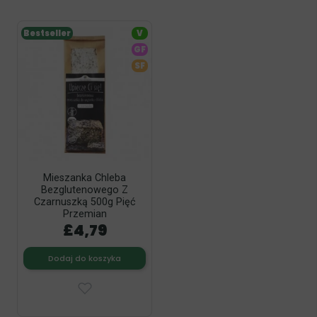
Bestseller
V
GF
SF
Mieszanka Chleba
Bezglutenowego Z
Czarnuszką 500g Pięć
Przemian
£4,79
Dodaj do koszyka