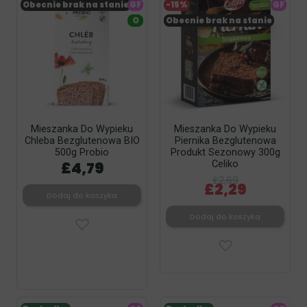
Obecnie brak na stanie
GF
-15%
GF
O
Obecnie brak na stanie
Mieszanka Do Wypieku
Mieszanka Do Wypieku
Chleba Bezglutenowa BIO
Piernika Bezglutenowa
500g Probio
Produkt Sezonowy 300g
£4,79
Celiko
£2,69
£2,29
Dodaj do koszyka
Dodaj do koszyka