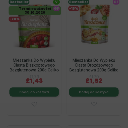
Bestseller
V
Bestseller
GF
Termin ważności
GF
-15%
30.10.2026
-20%
Mieszanka Do Wypieku
Mieszanka Do Wypieku
Ciasta Biszkoptowego
Ciasta Drożdżowego
Bezglutenowa 200g Celiko
Bezglutenowa 200g Celiko
£1,79
£1,79
£1,43
£1,52
Dodaj do koszyka
Dodaj do koszyka