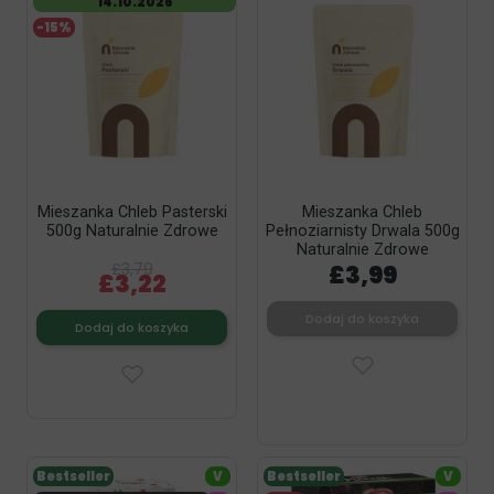
14.10.2026
-15%
Mieszanka Chleb Pasterski
Mieszanka Chleb
500g Naturalnie Zdrowe
Pełnoziarnisty Drwala 500g
Naturalnie Zdrowe
£3,79
£3,99
£3,22
Dodaj do koszyka
Dodaj do koszyka
Bestseller
V
Bestseller
V