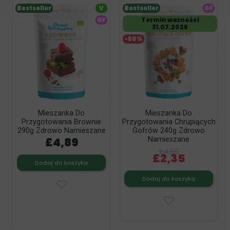
Bestseller
V
Bestseller
GF
GF
Termin ważności
31.07.2026
-50%
Mieszanka Do
Mieszanka Do
Przygotowania Brownie
Przygotowania Chrupiących
290g Zdrowo Namieszane
Gofrów 240g Zdrowo
£4,89
Namieszane
£4,69
£2,35
Dodaj do koszyka
Dodaj do koszyka