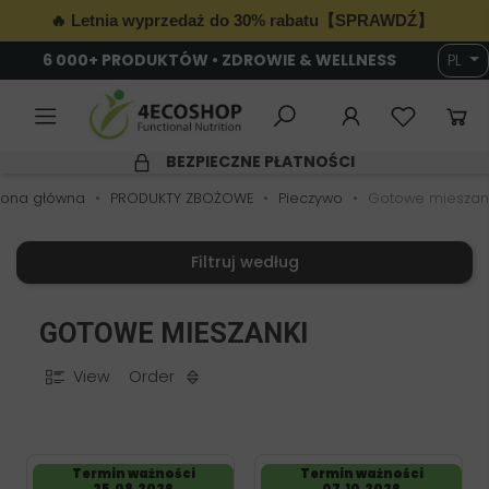
🔥 Letnia wyprzedaż do 30% rabatu【SPRAWDŹ】
6 000+ PRODUKTÓW • ZDROWIE & WELLNESS
PL
BEZPIECZNE PŁATNOŚCI
rona główna
PRODUKTY ZBOŻOWE
Pieczywo
Gotowe mieszan
Filtruj według
GOTOWE MIESZANKI
View
Order
Termin ważności
Termin ważności