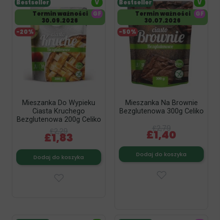
Bestseller
V
Bestseller
V
Termin ważności
GF
Termin ważności
GF
30.09.2026
30.07.2026
-20%
-50%
Mieszanka Do Wypieku
Mieszanka Na Brownie
Ciasta Kruchego
Bezglutenowa 300g Celiko
Bezglutenowa 200g Celiko
£2,79
£2,29
£1,40
£1,83
Dodaj do koszyka
Dodaj do koszyka