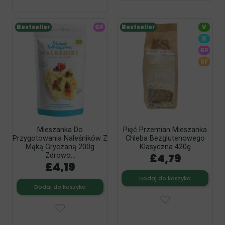
Bestseller
GF
Bestseller
V
K
GF
SF
Mieszanka Do
Pięć Przemian Mieszanka
Przygotowania Naleśników Z
Chleba Bezglutenowego
Mąką Gryczaną 200g
Klasyczna 420g
£4,79
Zdrowo...
£4,19
Dodaj do koszyka
Dodaj do koszyka