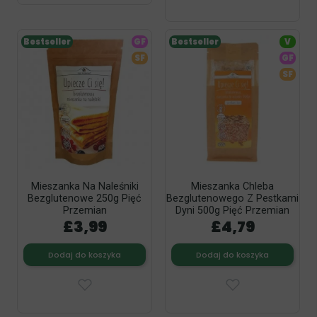
Bestseller
GF
Bestseller
V
SF
GF
SF
Mieszanka Na Naleśniki
Mieszanka Chleba
Bezglutenowe 250g Pięć
Bezglutenowego Z Pestkami
Przemian
Dyni 500g Pięć Przemian
£3,99
£4,79
Dodaj do koszyka
Dodaj do koszyka