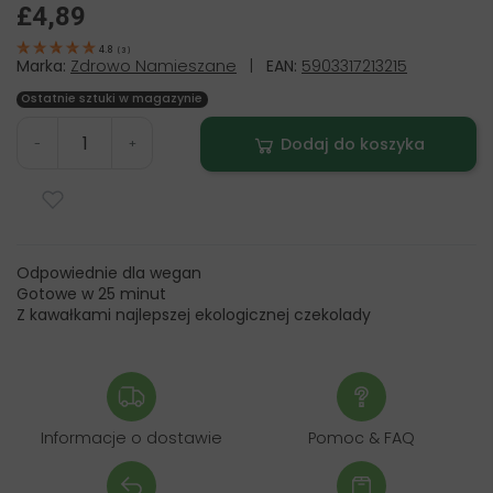
£4,89
4.8
(
3
)
Marka:
Zdrowo Namieszane
|
EAN:
5903317213215
Ostatnie sztuki w magazynie
Dodaj do koszyka
-
+
Odpowiednie dla wegan
Gotowe w 25 minut
Z kawałkami najlepszej ekologicznej czekolady
Informacje o dostawie
Pomoc & FAQ