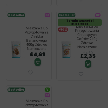
Bestseller
GF
Bestseller
GF
Termin ważności
31.07.2026
Mieszanka Do
Mieszanka Do
-50%
Przygotowania
Przygotowania
Chrupiących
Chlebka
Gofrów 240g
Bananowego
Zdrowo
400g Zdrowo
Namieszane
Namieszane
£4,69
£4,69
£2,35
Bestseller
V
GF
Mieszanka Do
Przygotowania