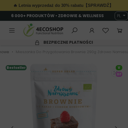
🔥 Letnia wyprzedaż do 30% rabatu【SPRAWDŹ】
6 000+ PRODUKTÓW • ZDROWIE & WELLNESS
PL
BEZPIECZNE PŁATNOŚCI
enowe
Mieszanka Do Przygotowania Brownie 290g Zdrowo Namies
Bestseller
V
GF