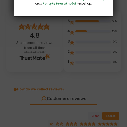
oraz
Politykę Prywatności
4ecoshop.
5
67%
4
33%
4.8
3
0%
3
customer's reviews
from all time
2
0%
collected and verified by
1
0%
How do we collect reviews?
Customers reviews
Clear
Search