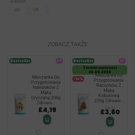
2/3/2025
0
0
ZOBACZ TAKŻE
Bestseller
GF
Bestseller
GF
Termin ważności
30.09.2026
Mieszanka Do
Mieszanka Do
-14%
Przygotowania
Przygotowania
Racuchów Z
Naleśników Z
Mąką
Mąką
Kokosową
Gryczaną 200g
210g Zdrowo...
Zdrowo...
£4,19
£4,19
£3,60