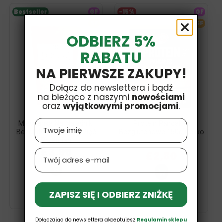
Bestseller
GF
-15%
GF
SF
SF
ODBIERZ 5%
RABATU
NA PIERWSZE ZAKUPY!
Dołącz do newslettera i bądź
na bieżąco z naszymi
nowościami
oraz
wyjątkowymi promocjami
.
Name
Mieszanka Na Naleśniki
Protein Pancakes
Bezglutenowe 250g Pięć
Bezglutenowe 150g Celiko
Przemian
£3,99
£3,29
Email
£2,80
ZAPISZ SIĘ I ODBIERZ ZNIŻKĘ
Dołączając do newslettera akceptujesz
Regulamin sklepu