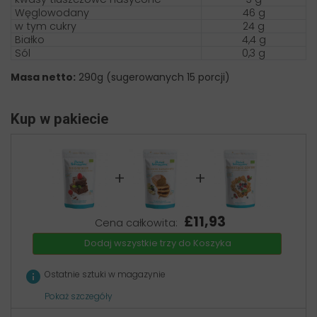
Węglowodany
46 g
w tym cukry
24 g
Białko
4,4 g
Sól
0,3 g
Masa netto:
290g (sugerowanych 15 porcji)
Kup w pakiecie
+
+
£11,93
Cena całkowita:
Dodaj wszystkie trzy do Koszyka
info
Ostatnie sztuki w magazynie
Pokaż szczegóły