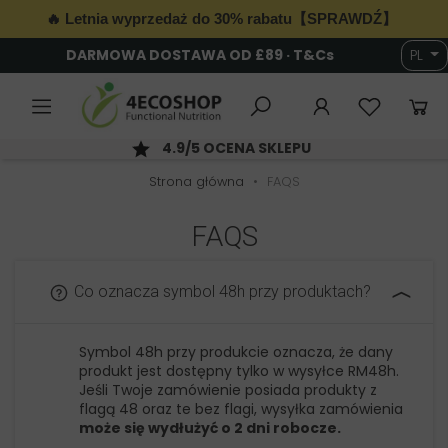
🔥 Letnia wyprzedaż do 30% rabatu【SPRAWDŹ】
DARMOWA DOSTAWA OD £89 · T&Cs
PL
6
4.9/5 OCENA SKLEPU
Strona główna
FAQS
FAQS
Co oznacza symbol 48h przy produktach?
Symbol 48h przy produkcie oznacza, że dany
produkt jest dostępny tylko w wysyłce RM48h.
Jeśli Twoje zamówienie posiada produkty z
flagą 48 oraz te bez flagi, wysyłka zamówienia
może się wydłużyć o 2 dni robocze.