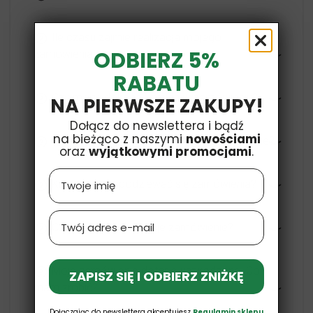
Ile czasu zajmie realizacja mojego
ODBIERZ 5%
zamówienia?
RABATU
Czy mogę dokonać zmian w zamówieniu?
NA PIERWSZE ZAKUPY!
Dołącz do newslettera i bądź
na bieżąco z naszymi
nowościami
W co będzie zapakowane moje zamówienie?
oraz
wyjątkowymi promocjami
.
Name
Kiedy mogę spodziewać się zamówienia?
Email
Czy mogę śledzić moje zamówienie?
Moje zamówienie dotarło uszkodzone. Co
ZAPISZ SIĘ I ODBIERZ ZNIŻKĘ
mam zrobić?
Dołączając do newslettera akceptujesz
Regulamin sklepu