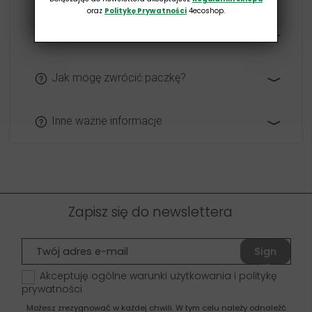
oraz
Politykę Prywatności
4ecoshop.
Moje zamówienie jest opóźnione. Gdzie mogę
uzyskać informacje?
Jak mogę zwrócić paczkę?
Inne ważne informacje
Zapisz się do newslettera
Sign
up
Akceptuję ogólne warunki użytkowania i politykę
prywatności
Możesz zrezygnować w każdej chwili. W tym celu należy odnaleźć