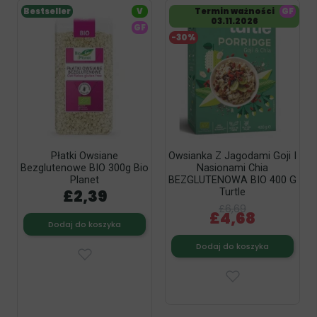
Bestseller
V
Termin ważności
GF
03.11.2026
GF
-30%
Płatki Owsiane
Owsianka Z Jagodami Goji I
Bezglutenowe BIO 300g Bio
Nasionami Chia
Planet
BEZGLUTENOWA BIO 400 G
£2,39
Turtle
£6,69
£4,68
Dodaj do koszyka
Dodaj do koszyka