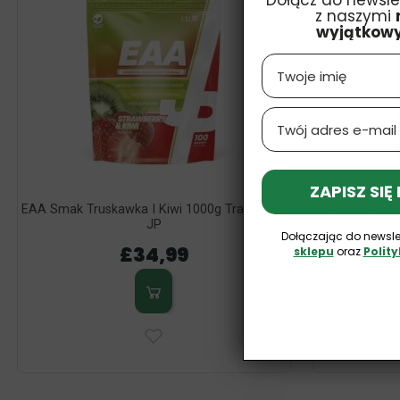
Dołącz do newsle
z naszymi
wyjątkow
Name
Email
ZAPISZ SIĘ
EAA Smak Truskawka I Kiwi 1000g Trained By
EAA + Nawodn
JP
Dołączając do newsle
£34,99
sklepu
oraz
Polit