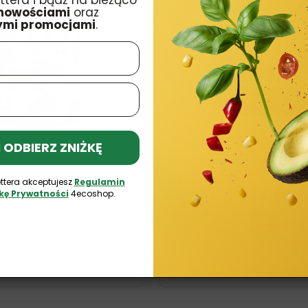
ttera i bądź na bieżąco
nowościami
oraz
ymi promocjami
.
 I ODBIERZ ZNIŻKĘ
ienie Żelki Cola 300g Trained
Amino EAA Xplode Smak Owo
By JP
520g Olimp Nutritio
ttera akceptujesz
Regulamin
£18,99
£26,99
ykę Prywatności
4ecoshop.