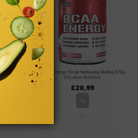
cowy Poncz
BCAA Energy Smak Niebieska Malina 270g
n
EVLution Nutrition
£20,99