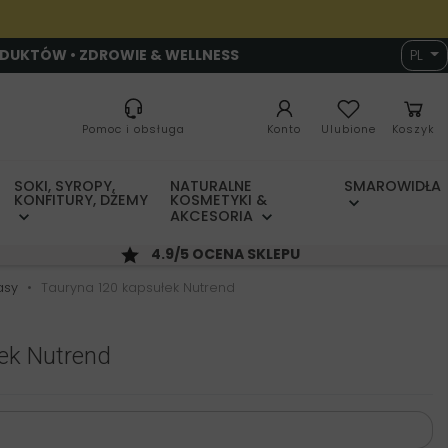
ODUKTÓW • ZDROWIE & WELLNESS
PL
Pomoc i obsługa
Konto
Ulubione
Koszyk
SOKI, SYROPY,
NATURALNE
SMAROWIDŁA
KONFITURY, DŻEMY
KOSMETYKI &
AKCESORIA
4.9/5 OCENA SKLEPU
asy
Tauryna 120 kapsułek Nutrend
ek Nutrend