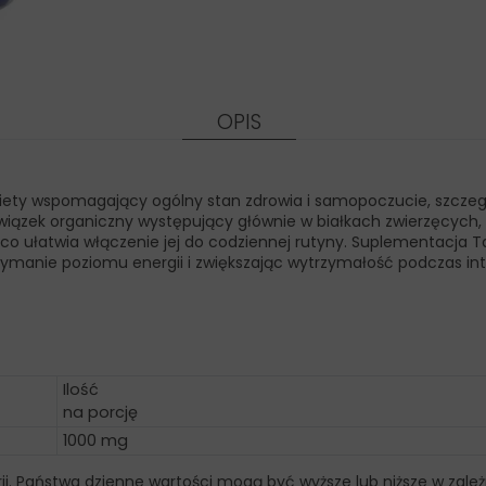
OPIS
diety wspomagający ogólny stan zdrowia i samopoczucie, szczeg
iązek organiczny występujący głównie w białkach zwierzęcych, o
co ułatwia włączenie jej do codziennej rutyny. Suplementacja
ymanie poziomu energii i zwiększając wytrzymałość podczas in
Ilość
na porcję
1000 mg
ii. Państwa dzienne wartości mogą być wyższe lub niższe w zależ