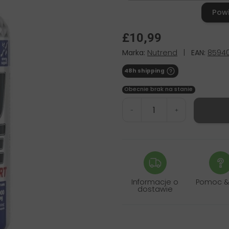
Pow
£10,99
Marka:
Nutrend
|
EAN:
85940
48h shipping
Obecnie brak na stanie
-
+
Informacje o
Pomoc &
dostawie