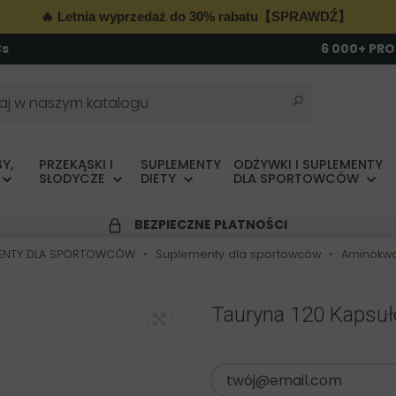
🔥 Letnia wyprzedaż do 30% rabatu【SPRAWDŹ】
Cs
6 000+ PR
Y,
PRZEKĄSKI I
SUPLEMENTY
ODŻYWKI I SUPLEMENTY
SŁODYCZE
DIETY
DLA SPORTOWCÓW
BEZPIECZNE PŁATNOŚCI
MENTY DLA SPORTOWCÓW
Suplementy dla sportowców
Aminokw
Tauryna 120 Kapsuł