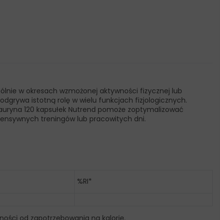
ólnie w okresach wzmożonej aktywności fizycznej lub
dgrywa istotną rolę w wielu funkcjach fizjologicznych.
 Tauryna 120 kapsułek Nutrend pomoże zoptymalizować
tensywnych treningów lub pracowitych dni.
%RI*
ności od zapotrzebowania na kalorie.