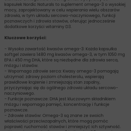
kapsułek Nordic Naturals to suplement omega-3 o wysokiej
mocy, zaprojektowany w celu wspierania wielu obszarów
zdrowia, w tym układu sercowo-naczyniowego, funkcji
poznawczych i zdrowia stawów, oferując jednocześnie
dodatkowe korzyści witaminy D3.
Kluczowe korzyści:
- Wysoka zawartość kwasów omega-3: Każda kapsułka
softgel zawiera 1480 mg kwasów omega-3, w tym 1050 mg
EPA i 450 mg DHA, które są niezbędne dla zdrowia serca,
mózgu i stawów.
- Wspomaga zdrowie serca: Kwasy omega-3 pomagają
utrzymać zdrowy poziom cholesterolu, wspierają
prawidłowe krążenie i zmniejszają stan zapalny,
przyczyniając się do ogólnego zdrowia układu sercowo-
naczyniowego.
- Funkcje poznawcze: DHA jest kluczowym składnikiem
mózgu i wspomaga pamięć, koncentrację i funkcje
poznawcze.
- Zdrowie stawów: Omega-3 są znane ze swoich
właściwości przeciwzapalnych, które mogą pomóc
poprawić ruchomość stawów i zmniejszyć ich sztywność.