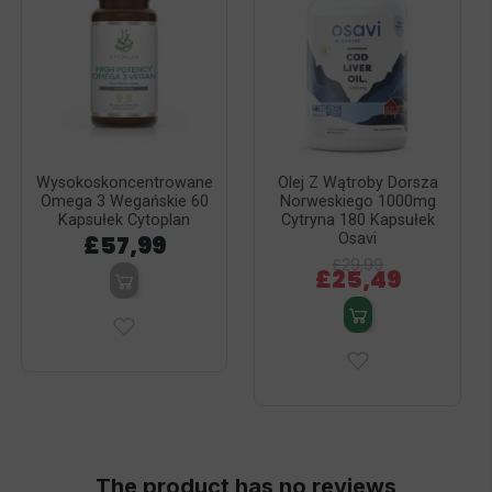
Wysokoskoncentrowane
Olej Z Wątroby Dorsza
Omega 3 Wegańskie 60
Norweskiego 1000mg
Kapsułek Cytoplan
Cytryna 180 Kapsułek
£57,99
Osavi
£29,99
£25,49
The product has no reviews