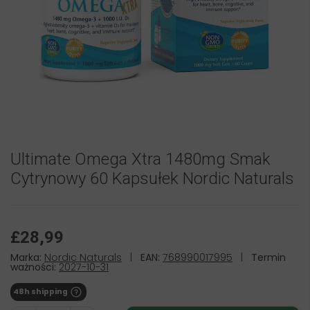
Ultimate Omega Xtra 1480mg Smak
Cytrynowy 60 Kapsułek Nordic Naturals
£28,99
Marka:
Nordic Naturals
|
EAN:
768990017995
|
Termin
ważności:
2027-10-31
48h shipping