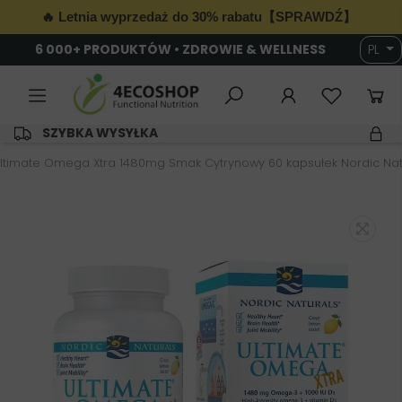
🔥 Letnia wyprzedaż do 30% rabatu【SPRAWDŹ】
6 000+ PRODUKTÓW • ZDROWIE & WELLNESS
PL
SZYBKA WYSYŁKA
ltimate Omega Xtra 1480mg Smak Cytrynowy 60 kapsułek Nordic Nat