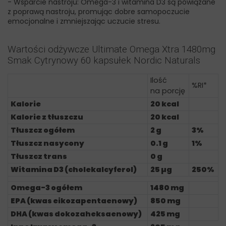
- Wsparcie nastroju: Omega-3 i witamina D3 są powiązane
z poprawą nastroju, promując dobre samopoczucie
emocjonalne i zmniejszając uczucie stresu.
Wartości odżywcze Ultimate Omega Xtra 1480mg
Smak Cytrynowy 60 kapsułek Nordic Naturals
Ilość
%RI*
na porcję
Kalorie
20 kcal
Kalorie z tłuszczu
20 kcal
Tłuszcz ogółem
2 g
3%
Tłuszcz nasycony
0.1 g
1%
Tłuszcz trans
0 g
Witamina D3 (cholekalcyferol)
25 µg
250%
Omega-3 ogółem
1480 mg
EPA (kwas eikozapentaenowy)
850 mg
DHA (kwas dokozaheksaenowy)
425 mg