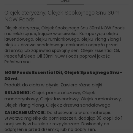
OPIS
Olejek eteryczny, Olejek Spokojnego Snu 30ml
NOW Foods
Olejek eteryczny, Olejek Spokojnego Snu 30ml NOW Foods
ma relaksujące, kojące właściwości. Kompozycja olejku
lawendowego, olejku rumiankowego, olejku Ylang Ylang i
olejku z drzewa sandałowego doskonale odpręża przed
drzemką lub zapewnia spokojny sen. Olejek Essential Oil,
Peaceful Sleep Oil 30ml NOW Foods poprawi jakość
Państwa snu.
NOW Foods Essential Oil, Olejek Spokojnego Snu -
30 ml.
Produkt do ciała w płynie. Zawiera różne olejki
SKŁADNIKI:
Olejek pomarańczowy, Olejek
mandarynkowy, Olejek lawendowy, Olejek rumiankowy,
Olejek Ylang Ylang, Olejek z drzewa sandałowego
ZALECANE UŻYCIE:
Do stosowania w aromaterapii.
Stworzyć mgiełkę do pomieszczeń, dodając 30 kropli do 1
uncji wody w butelce z rozpylaczem. Doskonały na
odprężenie przed drzemką lub na dobry sen.