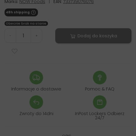
Marka:
NOW Foods
|
EAN:
733739076076
48h shipping
Obecnie brak na stanie
Dodaj do koszyka
-
+
Informacje o dostawie
Pomoc & FAQ
Zwroty do 14dni
InPost Lockers Odbierz
24/7