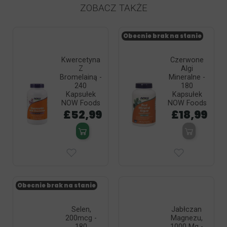
ZOBACZ TAKŻE
Obecnie brak na stanie
Kwercetyna
Czerwone
Z
Algi
Bromelainą -
Mineralne -
240
180
Kapsułek
Kapsułek
NOW Foods
NOW Foods
£52,99
£18,99
Obecnie brak na stanie
Selen,
Jabłczan
200mcg -
Magnezu,
180
1000 Mg -