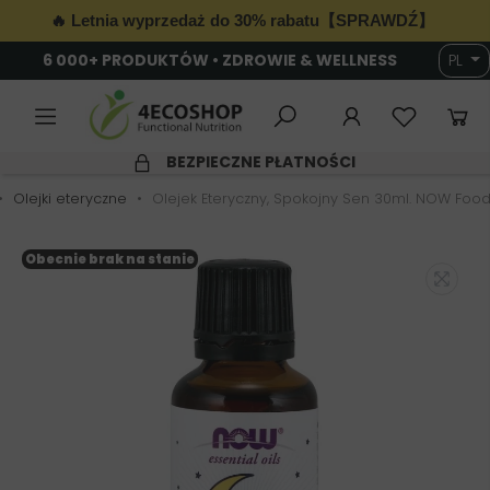
🔥 Letnia wyprzedaż do 30% rabatu【SPRAWDŹ】
6 000+ PRODUKTÓW • ZDROWIE & WELLNESS
PL
BEZPIECZNE PŁATNOŚCI
Olejki eteryczne
Olejek Eteryczny, Spokojny Sen 30ml. NOW Foo
Obecnie brak na stanie