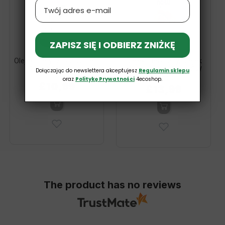
Email
ZAPISZ SIĘ I ODBIERZ ZNIŻKĘ
Olejek Eteryczny Z Golterii
Olejek Eteryczny, Olejek
30ml NOW Foods
Wetiwerowy 10ml NOW
Dołączając do newslettera akceptujesz
Regulamin sklepu
Foods
oraz
Politykę Prywatności
4ecoshop.
£10,99
£13,99
The product has no reviews