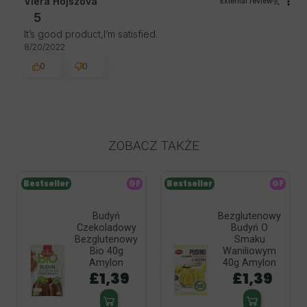
Viera Hojszova
External review
5
It’s good product,I’m satisfied.
8/20/2022
0
0
ZOBACZ TAKŻE
Bestseller
GF
Bestseller
GF
Budyń
Bezglutenowy
Czekoladowy
Budyń O
Bezglutenowy
Smaku
Bio 40g
Waniliowym
Amylon
40g Amylon
£1,39
£1,39