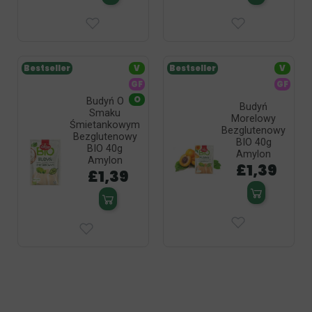
Bestseller
V
Bestseller
V
GF
GF
O
Budyń O
Budyń
Smaku
Morelowy
Śmietankowym
Bezglutenowy
Bezglutenowy
BIO 40g
BIO 40g
Amylon
Amylon
£1,39
£1,39