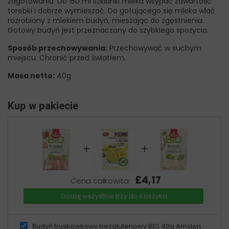
zagotowania. Do 150 ml szklanki mleka wsypać zawartość
torebki i dobrze wymieszać. Do gotującego się mleka wlać
rozrobiony z mlekiem budyń, mieszając do zgęstnienia.
Gotowy budyń jest przeznaczony do szybkiego spożycia.
Sposób przechowywania:
Przechowywać w suchym
miejscu. Chronić przed światłem.
Masa netto:
40g
Kup w pakiecie
+
+
£4,17
Cena całkowita:
Dodaj wszystkie trzy do Koszyka
Budyń truskawkowy bezglutenowy BIO 40g Amylon