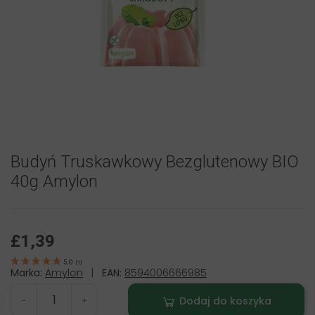
Budyń Truskawkowy Bezglutenowy BIO
40g Amylon
£1,39
5.0
(
1
)
Marka:
Amylon
|
EAN:
8594006666985
Dodaj do koszyka
-
+