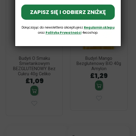
SF
ZAPISZ SIĘ I ODBIERZ ZNIŻKĘ
Dołączając do newslettera akceptujesz
Regulamin sklepu
oraz
Politykę Prywatności
4ecoshop.
Budyń O Smaku
Budyń Mango
Śmietankowym
Bezglutenowy BIO 40g
BEZGLUTENOWY Bez
Amylon
£1,29
Cukru 40g Celiko
£1,09