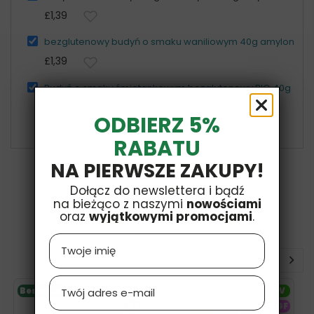
£1,39
bezglutenowy budyń o smaku waniliowym 40g amylon
£1,39
Budyń o smaku śmietankowym bezglutenowy BIO 40g
Amylon
ODBIERZ 5%
£1,39
RABATU
NA PIERWSZE ZAKUPY!
Dołącz do newslettera i bądź
na bieżąco z naszymi
nowościami
8 INNYCH PRODUKTÓW W TEJ SAMEJ
oraz
wyjątkowymi promocjami
.
KATEGORII:
Name
Email
Bestseller
V
V
GF
GF