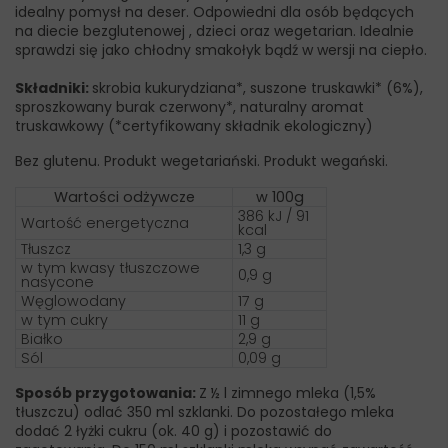
idealny pomysł na deser. Odpowiedni dla osób będących
na diecie bezglutenowej , dzieci oraz wegetarian. Idealnie
sprawdzi się jako chłodny smakołyk bądź w wersji na ciepło.
Składniki:
skrobia kukurydziana*, suszone truskawki* (6%),
sproszkowany burak czerwony*, naturalny aromat
truskawkowy (*certyfikowany składnik ekologiczny)
Bez glutenu. Produkt wegetariański. Produkt wegański.
Wartości odżywcze
w 100g
386 kJ / 91
Wartość energetyczna
kcal
Tłuszcz
1,3 g
w tym kwasy tłuszczowe
0,9 g
nasycone
Węglowodany
17 g
w tym cukry
11 g
Białko
2,9 g
Sól
0,09 g
Sposób przygotowania:
Z ½ l zimnego mleka (1,5%
tłuszczu) odlać 350 ml szklanki. Do pozostałego mleka
dodać 2 łyżki cukru (ok. 40 g) i pozostawić do