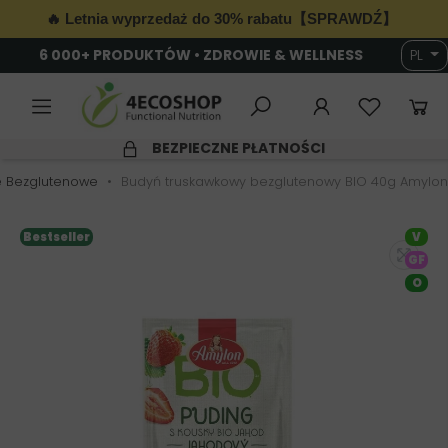
🔥 Letnia wyprzedaż do 30% rabatu【SPRAWDŹ】
6 000+ PRODUKTÓW • ZDROWIE & WELLNESS
PL
BEZPIECZNE PŁATNOŚCI
e Bezglutenowe
Budyń truskawkowy bezglutenowy BIO 40g Amylon
Bestseller
V
GF
O