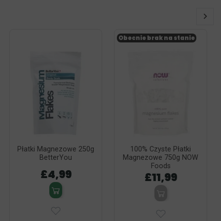
Obecnie brak na stanie
Płatki Magnezowe 250g
100% Czyste Płatki
BetterYou
Magnezowe 750g NOW
Foods
£4,99
£11,99