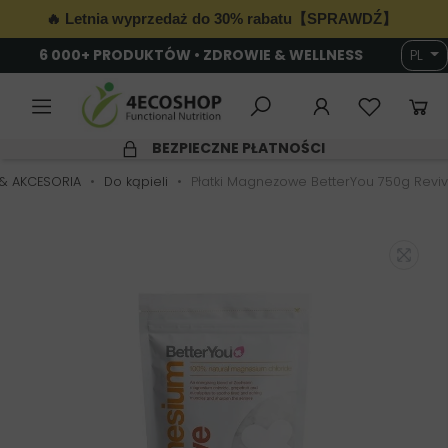
🔥 Letnia wyprzedaż do 30% rabatu【SPRAWDŹ】
6 000+ PRODUKTÓW • ZDROWIE & WELLNESS
PL
BEZPIECZNE PŁATNOŚCI
 & AKCESORIA
Do kąpieli
Płatki Magnezowe BetterYou 750g Revi