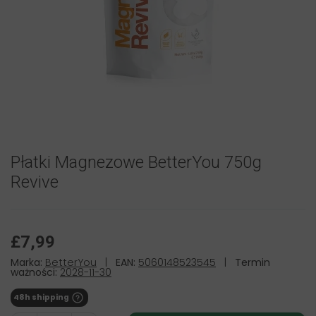
Płatki Magnezowe BetterYou 750g
Revive
£7,99
Marka:
BetterYou
|
EAN:
5060148523545
|
Termin
ważności:
2028-11-30
48h shipping