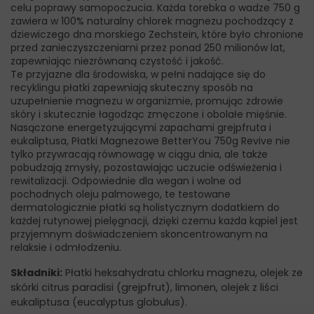
celu poprawy samopoczucia. Każda torebka o wadze 750 g
zawiera w 100% naturalny chlorek magnezu pochodzący z
dziewiczego dna morskiego Zechstein, które było chronione
przed zanieczyszczeniami przez ponad 250 milionów lat,
zapewniając niezrównaną czystość i jakość.
Te przyjazne dla środowiska, w pełni nadające się do
recyklingu płatki zapewniają skuteczny sposób na
uzupełnienie magnezu w organizmie, promując zdrowie
skóry i skutecznie łagodząc zmęczone i obolałe mięśnie.
Nasączone energetyzującymi zapachami grejpfruta i
eukaliptusa, Płatki Magnezowe BetterYou 750g Revive nie
tylko przywracają równowagę w ciągu dnia, ale także
pobudzają zmysły, pozostawiając uczucie odświeżenia i
rewitalizacji. Odpowiednie dla wegan i wolne od
pochodnych oleju palmowego, te testowane
dermatologicznie płatki są holistycznym dodatkiem do
każdej rutynowej pielęgnacji, dzięki czemu każda kąpiel jest
przyjemnym doświadczeniem skoncentrowanym na
relaksie i odmłodzeniu.
Składniki:
Płatki heksahydratu chlorku magnezu, olejek ze
skórki citrus paradisi (grejpfrut), limonen, olejek z liści
eukaliptusa (eucalyptus globulus).