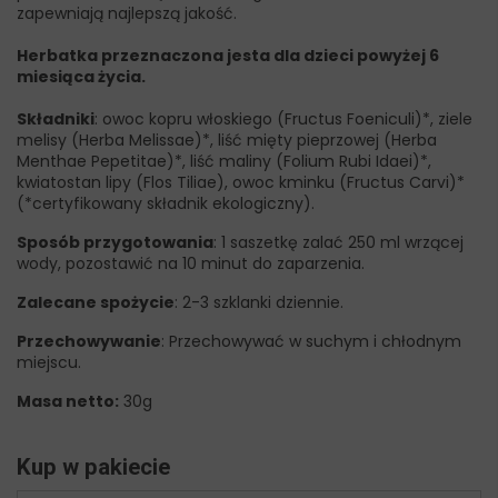
zapewniają najlepszą jakość.
Herbatka przeznaczona jesta dla dzieci powyżej 6
miesiąca życia.
Składniki
: owoc kopru włoskiego (Fructus Foeniculi)*, ziele
melisy (Herba Melissae)*, liść mięty pieprzowej (Herba
Menthae Pepetitae)*, liść maliny (Folium Rubi Idaei)*,
kwiatostan lipy (Flos Tiliae), owoc kminku (Fructus Carvi)*
(*certyfikowany składnik ekologiczny).
Sposób przygotowania
: 1 saszetkę zalać 250 ml wrzącej
wody, pozostawić na 10 minut do zaparzenia.
Zalecane spożycie
: 2-3 szklanki dziennie.
Przechowywanie
: Przechowywać w suchym i chłodnym
miejscu.
Masa netto:
30g
Kup w pakiecie