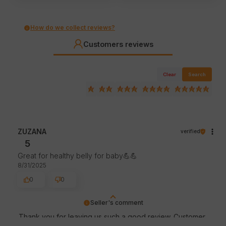
How do we collect reviews?
Customers reviews
Clear
Search
ZUZANA
verified
5
Great for healthy belly for baby💪💪
8/31/2025
0
0
Seller's comment
Thank you for leaving us such a good review. Customer