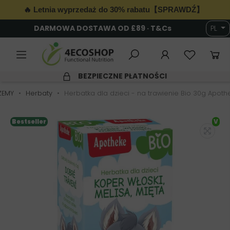
🔥 Letnia wyprzedaż do 30% rabatu【SPRAWDŹ】
DARMOWA DOSTAWA OD £89 · T&Cs
PL
6
BEZPIECZNE PŁATNOŚCI
DŻEMY
Herbaty
Herbatka dla dzieci - na trawienie Bio 30g Apoth
Bestseller
V