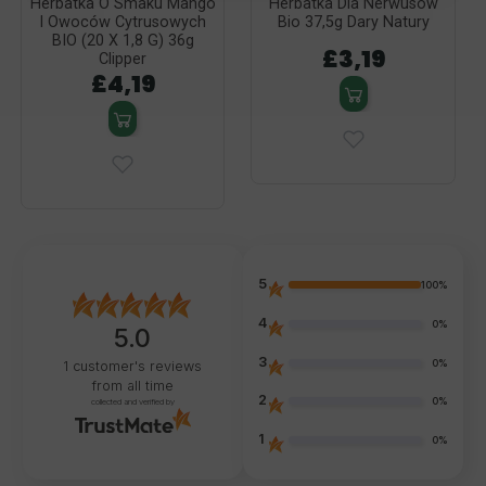
Herbatka O Smaku Mango
Herbatka Dla Nerwusów
I Owoców Cytrusowych
Bio 37,5g Dary Natury
BIO (20 X 1,8 G) 36g
£3,19
Clipper
£4,19
5
100%
4
0%
5.0
3
0%
1
customer's reviews
from all time
2
0%
collected and verified by
1
0%