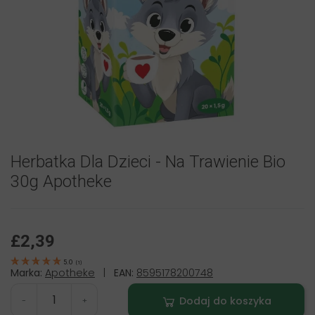
Herbatka Dla Dzieci - Na Trawienie Bio
30g Apotheke
£2,39
5.0
(
1
)
Marka:
Apotheke
|
EAN:
8595178200748
Dodaj do koszyka
-
+