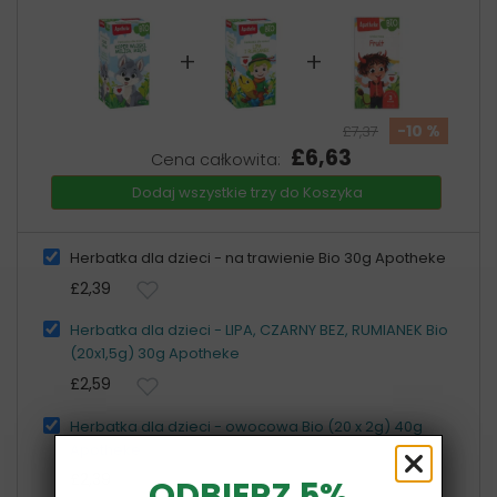
+
+
-10 %
£7,37
£6,63
Cena całkowita:
Dodaj wszystkie trzy do Koszyka
Herbatka dla dzieci - na trawienie Bio 30g Apotheke
£2,39
Herbatka dla dzieci - LIPA, CZARNY BEZ, RUMIANEK Bio
(20x1,5g) 30g Apotheke
£2,59
Herbatka dla dzieci - owocowa Bio (20 x 2g) 40g
Apotheke
£2,39
ODBIERZ 5%