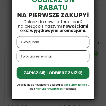
RABATU
NA PIERWSZE ZAKUPY!
Dołącz do newslettera i bądź
na bieżąco z naszymi
nowościami
16 INNYCH PRODUKTÓW W TEJ SAMEJ
oraz
wyjątkowymi promocjami
.
KATEGORII:
Name
Email
Bestseller
V
ZAPISZ SIĘ I ODBIERZ ZNIŻKĘ
Dołączając do newslettera akceptujesz
Regulamin sklepu
oraz
Politykę Prywatności
4ecoshop.