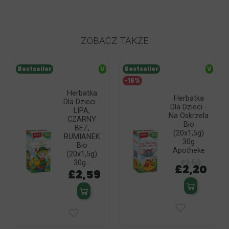
satisfaction is our priority and your review confirms our
efforts - thank you again and we hope to see you soon!
ZOBACZ TAKŻE
Bestseller
V
Bestseller
V
-15%
Herbatka
Herbatka
Dla Dzieci -
Dla Dzieci -
LIPA,
Na Oskrzela
CZARNY
Bio
BEZ,
(20x1,5g)
RUMIANEK
30g
Bio
Apotheke
(20x1,5g)
£2,59
30g...
£2,20
£2,59