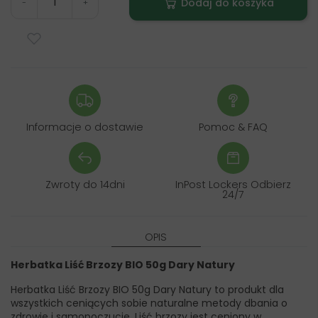
Dodaj do koszyka
-
+
Informacje o dostawie
Pomoc & FAQ
Zwroty do 14dni
InPost Lockers Odbierz
24/7
OPIS
Herbatka Liść Brzozy BIO 50g Dary Natury
Herbatka Liść Brzozy BIO 50g Dary Natury to produkt dla
wszystkich ceniących sobie naturalne metody dbania o
zdrowie i samopoczucie. Liść brzozy jest ceniony w