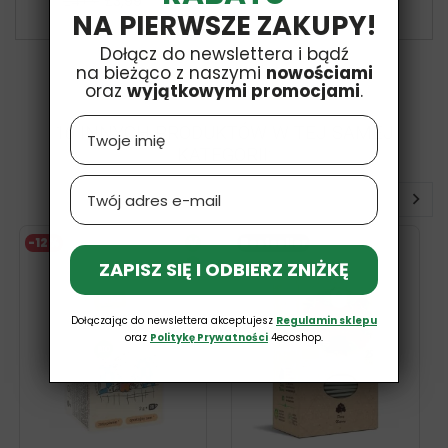
£3,99
£4,69
NA PIERWSZE ZAKUPY!
Dołącz do newslettera i bądź
na bieżąco z naszymi
nowościami
oraz
wyjątkowymi promocjami
.
Name
16 INNYCH PRODUKTÓW W TEJ SAMEJ
KATEGORII:
Email
-12%
V
Bestseller
ZAPISZ SIĘ I ODBIERZ ZNIŻKĘ
O
Dołączając do newslettera akceptujesz
Regulamin sklepu
oraz
Politykę Prywatności
4ecoshop.