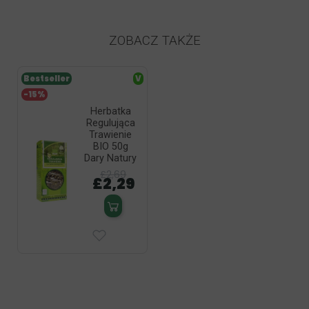
ZOBACZ TAKŻE
Bestseller
V
-15%
Herbatka
Regulująca
Trawienie
BIO 50g
Dary Natury
£2,69
£2,29