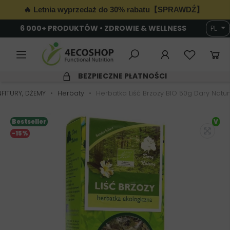
🔥 Letnia wyprzedaż do 30% rabatu【SPRAWDŹ】
6 000+ PRODUKTÓW • ZDROWIE & WELLNESS
PL
BEZPIECZNE PŁATNOŚCI
NFITURY, DŻEMY
Herbaty
Herbatka Liść Brzozy BIO 50g Dary Natur
Bestseller
V
-15%