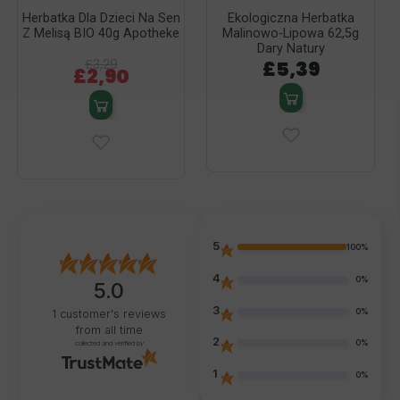
Herbatka Dla Dzieci Na Sen
Ekologiczna Herbatka
Z Melisą BIO 40g Apotheke
Malinowo-Lipowa 62,5g
Dary Natury
£3,29
£5,39
£2,90
5
100%
4
0%
5.0
3
0%
1
customer's reviews
from all time
2
0%
collected and verified by
1
0%