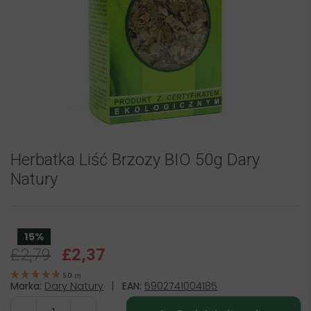
Herbatka Liść Brzozy BIO 50g Dary
Natury
15%
£2,79
£2,37
5.0
(
1
)
Marka:
Dary Natury
|
EAN:
5902741004185