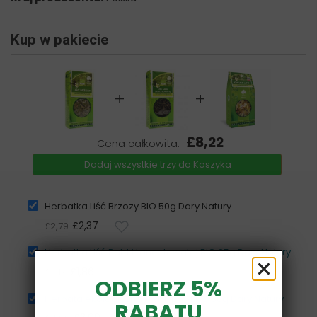
Kup w pakiecie
+
+
£8,22
Cena całkowita:
Dodaj wszystkie trzy do Koszyka
Herbatka Liść Brzozy BIO 50g Dary Natury
£2,37
£2,79
Herbatka Liść Babki Lancetowatej BIO 25g Dary Natury
£1,86
£2,19
ODBIERZ 5%
Herbata ekologiczna Kwiat Lipy EKO 30g Dary Natury
RABATU