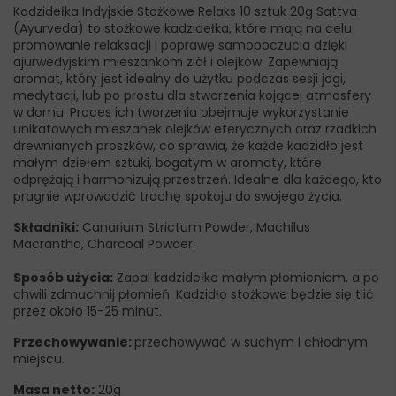
Kadzidełka Indyjskie Stożkowe Relaks 10 sztuk 20g Sattva
(Ayurveda) to stożkowe kadzidełka, które mają na celu
promowanie relaksacji i poprawę samopoczucia dzięki
ajurwedyjskim mieszankom ziół i olejków. Zapewniają
aromat, który jest idealny do użytku podczas sesji jogi,
medytacji, lub po prostu dla stworzenia kojącej atmosfery
w domu. Proces ich tworzenia obejmuje wykorzystanie
unikatowych mieszanek olejków eterycznych oraz rzadkich
drewnianych proszków, co sprawia, że każde kadzidło jest
małym dziełem sztuki, bogatym w aromaty, które
odprężają i harmonizują przestrzeń. Idealne dla każdego, kto
pragnie wprowadzić trochę spokoju do swojego życia.
Składniki:
Canarium Strictum Powder, Machilus
Macrantha, Charcoal Powder.
Sposób użycia:
Zapal kadzidełko małym płomieniem, a po
chwili zdmuchnij płomień. Kadzidło stożkowe będzie się tlić
przez około 15-25 minut.
Przechowywanie:
przechowywać w suchym i chłodnym
miejscu.
Masa netto:
20g