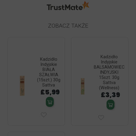
ZOBACZ TAKŻE
Kadzidło
Kadzidło
Indyjskie
Indyjskie
BALSAMOWIEC
BIAŁA
INDYJSKI
SZAŁWIA
15szt. 30g
(15szt.) 30g
Sattva
Sattva
(Wellness)
£5,99
£3,39