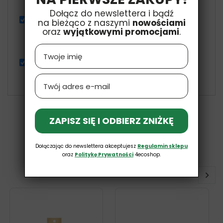
£3,99
Dołącz do newslettera i bądź
Kadzidło Indyjskie DRZEWO SANDAŁOWE 15 szt. 30g
na bieżąco z naszymi
nowościami
oraz
wyjątkowymi promocjami
.
Sattva (Wellness)
£3,39
Name
Powidła śliwkowe BIO 230g Runoland
£3,79
Email
ZAPISZ SIĘ I ODBIERZ ZNIŻKĘ
7 INNYCH PRODUKTÓW W TEJ SAMEJ
Dołączając do newslettera akceptujesz
Regulamin sklepu
KATEGORII:
oraz
Politykę Prywatności
4ecoshop.