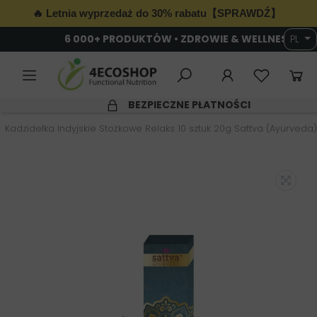
🔥 Letnia wyprzedaż do 30% rabatu【SPRAWDŹ】
6 000+ PRODUKTÓW • ZDROWIE & WELLNESS
PL
SZYBKA WYSYŁKA
Kadzidełka Indyjskie Stożkowe Relaks 10 sztuk 20g Sattva (Ayurveda)