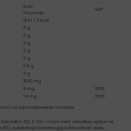
Ilość
%RI*
na porcję
12 kJ / 3 kcal
0 g
0 g
0 g
0 g
0 g
0.5 g
0 g
1000 mg
6 mg
100%
1.4 mg
100%
ności od zapotrzebowania na kalorie.
barwniki E-122, E-124 - może mieć szkodliwy wpływ na
ina B5), substancja konserwująca benzoesan sodu,