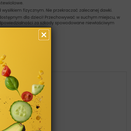
stewiolowe.
wysiłkiem fizycznym. Nie przekraczać zalecanej dawki.
iedostępnym dla dzieci! Przechowywać w suchym miejscu, w
 odpowiedzialności za szkody spowodowane niewłaściwym