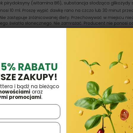
k pirydoksyny (witamina B6), substancja słodząca glikozydy 
i 10 ml. Proszę wypić dawkę rano na czczo lub 30 minut przed 
 Nie zastępuje zróżnicowanej diety. Przechowywać w miejscu n
niego światła słonecznego. Nie zamrażać. Producent nie ponosi
 5% RABATU
SZE ZAKUPY!
ttera i bądź na bieżąco
-10 %
£51,97
nowościami
oraz
£46,77
ymi promocjami
.
Cena całkowita:
Dodaj wszystkie trzy do Koszyka