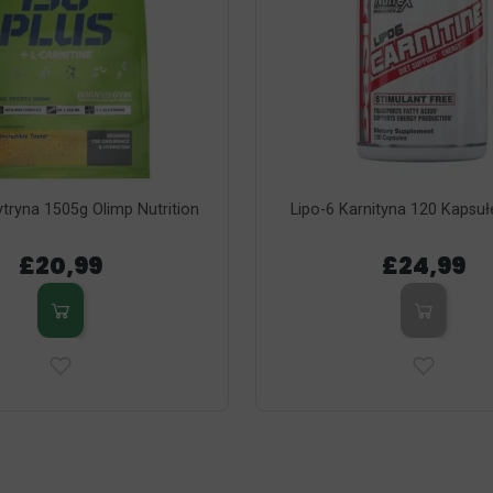
ytryna 1505g Olimp Nutrition
Lipo-6 Karnityna 120 Kapsuł
£20,99
£24,99