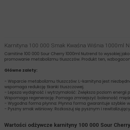
Karnityna 100 000 Smak Kwaśna Wiśnia 1000ml N
Carnitine 100 000 Sour Cherry 1000ml Nutrend to wysokiej jako
promowanie metabolizmu tłuszczów. Produkt ten, wzbogacony 
Główne zalety:
- Wsparcie metabolizmu tłuszczów: L-karnityna jest niezbęd
wspomaga redukcję tkanki tłuszczowej.
- Lepsza wydajność i wytrzymałość: Zwiększa poziom energii 
Wspomaga regenerację: Pomaga zmniejszyć bolesność mięśni 
- Wygodna forma płynna: Płynna forma gwarantuje szybkie w
- Pyszny smak wiśniowy: Rozkoszuj się pysznym i rewitalizują
Wartości odżywcze karnityny 100 000 Sour Cherr