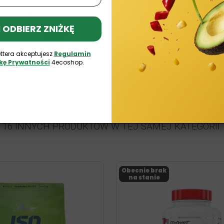
end
£20,99
 I ODBIERZ ZNIŻKĘ
łek Nutrend
£18,99
ttera akceptujesz
Regulamin
£11,99
ykę Prywatności
4ecoshop.
16 INNYCH PRODUKTÓW W TEJ SAMEJ KATEGORII:
Obecnie brak
na stanie