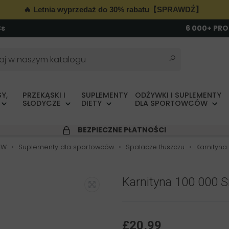
🔥 Letnia wyprzedaż do 30% rabatu【SPRAWDŹ】
Cs
6 000+ PR
Y,
PRZEKĄSKI I
SUPLEMENTY
ODŻYWKI I SUPLEMENTY
SŁODYCZE
DIETY
DLA SPORTOWCÓW
BEZPIECZNE PŁATNOŚCI
ÓW
Suplementy dla sportowców
Spalacze tłuszczu
Karnityna
Karnityna 100 000 
£20,99