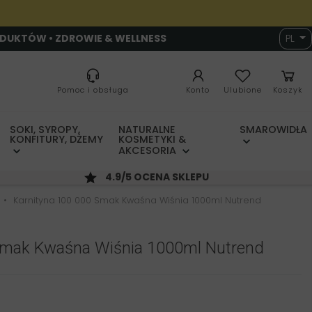
ODUKTÓW • ZDROWIE & WELLNESS
PL
Pomoc i obsługa
Konto
Ulubione
Koszyk
SOKI, SYROPY,
NATURALNE
SMAROWIDŁA
KONFITURY, DŻEMY
KOSMETYKI &
AKCESORIA
4.9/5 OCENA SKLEPU
Karnityna 100 000 Smak Kwaśna Wiśnia 1000ml Nutrend
Smak Kwaśna Wiśnia 1000ml Nutrend