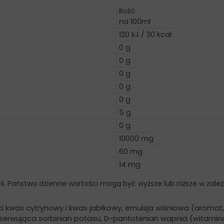
Ilość
na 100ml
120 kJ / 30 kcal
0 g
0 g
0 g
0 g
0 g
5 g
0 g
10000 mg
60 mg
14 mg
ii. Państwa dzienne wartości mogą być wyższe lub niższe w zależ
 kwas cytrynowy i kwas jabłkowy, emulsja wiśniowa (aromat, 
 konserwująca sorbinian potasu, D-pantotenian wapnia (witam