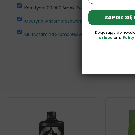
Karnityna 100 000 Smak Kwaśna Wiśnia 1000ml Nutr
ZAPISZ SIĘ
Kreatyna w skompresowanych kapsułkach 120 kapsu
Dołączając do newsle
Multiwitamina Skompresowana 60 kapsułek Nutrend
sklepu
oraz
Polit