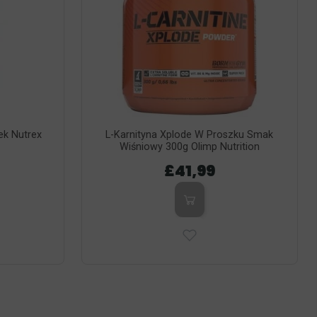
ek Nutrex
L-Karnityna Xplode W Proszku Smak
Wiśniowy 300g Olimp Nutrition
£41,99