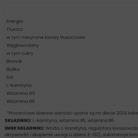
Energia
Tłuszcz
w tym nasycone kwasy tłuszczowe
Węglowodany
w tym cukry
Błonnik
Białka
Sól
L-karnityna
Witamina B5
Witamina B6
*Procentowe dzienne wartości oparte są na diecie 2000 kalor
SKŁADNIKI:
L-karnityna, witamina B5, witamina B6
INNE SKŁADNIKI:
Woda, L-karnityna, regulatory kwasowości
aktywność i skupienie uwagi u dzieci, E-132), substancja