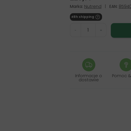
Marka:
Nutrend
|
EAN:
85940
48h shipping
-
+
Informacje o
Pomoc &
dostawie