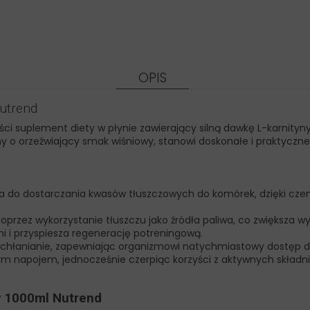
OPIS
utrend
ści suplement diety w płynie zawierający silną dawkę L-karnityn
o orzeźwiający smak wiśniowy, stanowi doskonałe i praktyczne 
na do dostarczania kwasów tłuszczowych do komórek, dzięki cz
poprzez wykorzystanie tłuszczu jako źródła paliwa, co zwiększa
i przyspiesza regenerację potreningową.
chłanianie, zapewniając organizmowi natychmiastowy dostęp do
cym napojem, jednocześnie czerpiąc korzyści z aktywnych składn
y 1000ml Nutrend