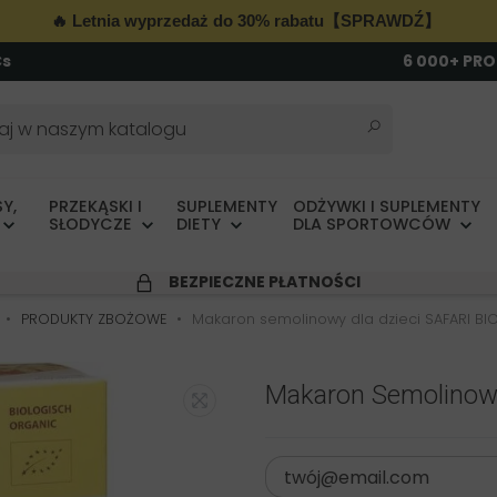
🔥 Letnia wyprzedaż do 30% rabatu【SPRAWDŹ】
Cs
6 000+ PR
Y,
PRZEKĄSKI I
SUPLEMENTY
ODŻYWKI I SUPLEMENTY
SŁODYCZE
DIETY
DLA SPORTOWCÓW
BEZPIECZNE PŁATNOŚCI
PRODUKTY ZBOŻOWE
Makaron semolinowy dla dzieci SAFARI BI
Makaron Semolinowy