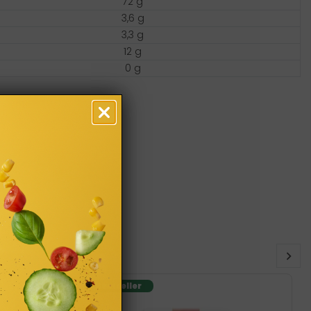
72 g
3,6 g
3,3 g
12 g
0 g
Bestseller