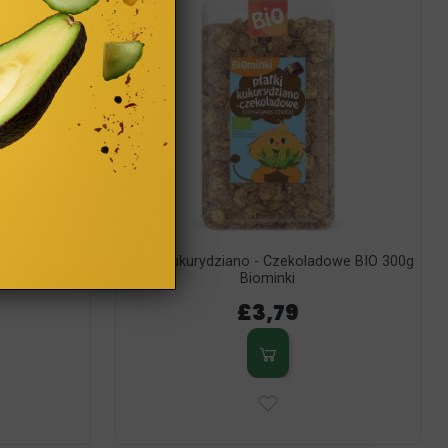
Planet
Płatki Kukurydziano - Czekoladowe BIO 300g
Biominki
£3,79