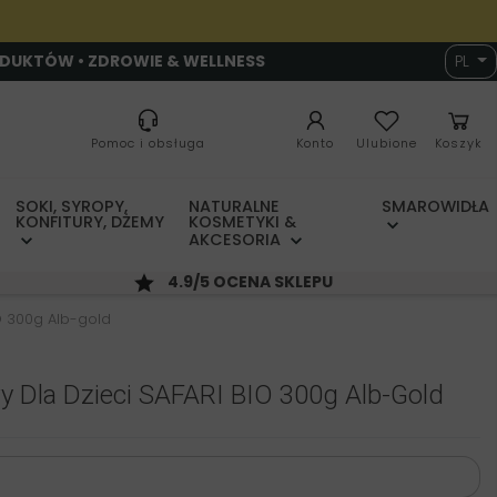
ODUKTÓW • ZDROWIE & WELLNESS
PL
Pomoc i obsługa
Konto
Ulubione
Koszyk
SOKI, SYROPY,
NATURALNE
SMAROWIDŁA
KONFITURY, DŻEMY
KOSMETYKI &
AKCESORIA
4.9/5 OCENA SKLEPU
O 300g Alb-gold
 Dla Dzieci SAFARI BIO 300g Alb-Gold