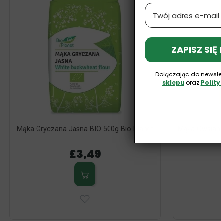
Email
ZAPISZ SIĘ
Dołączając do newsle
sklepu
oraz
Polit
Mąka Gryczana Jasna BIO 500g Bio Planet
Mąka Owsiana
£3,49