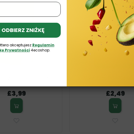
O
 I ODBIERZ ZNIŻKĘ
ttera akceptujesz
Regulamin
ykę Prywatności
4ecoshop.
 Bezglutenowa BIO 500g Pięć
Mąka Z Lnu BIO 400g Bio 
Przemian
£3,99
£2,49