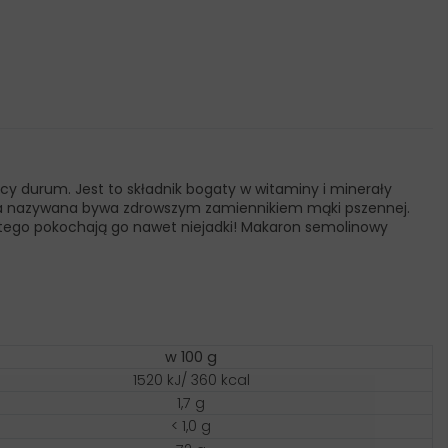
cy durum. Jest to składnik bogaty w witaminy i minerały
na nazywana bywa zdrowszym zamiennikiem mąki pszennej.
 dlatego pokochają go nawet niejadki! Makaron semolinowy
w 100 g
1520 kJ/ 360 kcal
1,7 g
< 1,0 g