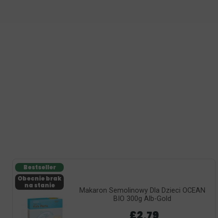
Bestseller
Obecnie brak
na stanie
Makaron Semolinowy Dla Dzieci OCEAN
BIO 300g Alb-Gold
£2,79