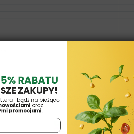
scu.
 5% RABATU
SZE ZAKUPY!
16 INNYCH PRODUKTÓW W TEJ SAMEJ KATEGORII:
ttera i bądź na bieżąco
nowościami
oraz
ymi promocjami
.
V
Bestseller
GF