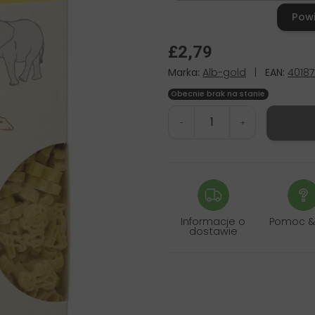
Pow
£2,79
Marka:
Alb-gold
|
EAN:
4018
Obecnie brak na stanie
-
+
Informacje o
Pomoc &
dostawie