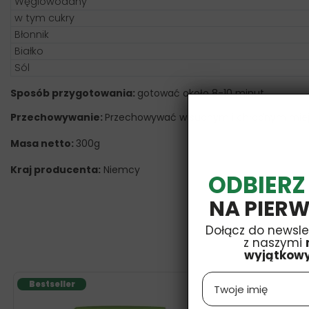
Węglowodany
w tym cukry
Błonnik
Białko
Sól
Sposób przygotowania:
gotować około 8-10 minut.
Przechowywanie:
Przechowywać w suchym i chłodnym miej
Masa netto:
300g
Kraj producenta:
Niemcy
ODBIERZ
NA PIERW
Dołącz do newsle
z naszymi
wyjątkow
Name
Bestseller