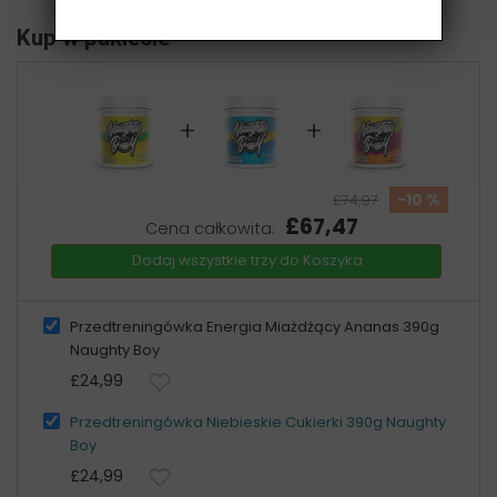
Kup w pakiecie
+
+
-10 %
£74,97
£67,47
Cena całkowita:
Dodaj wszystkie trzy do Koszyka
Przedtreningówka Energia Miażdżący Ananas 390g
Naughty Boy
£24,99
Przedtreningówka Niebieskie Cukierki 390g Naughty
Boy
£24,99