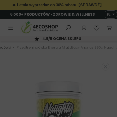
🔥 Letnia wyprzedaż do 30% rabatu【SPRAWDŹ】
6 000+ PRODUKTÓW • ZDROWIE & WELLNESS
PL
4.9/5 OCENA SKLEPU
ngówki
Przedtreningówka Energia Miażdżący Ananas 390g Naught