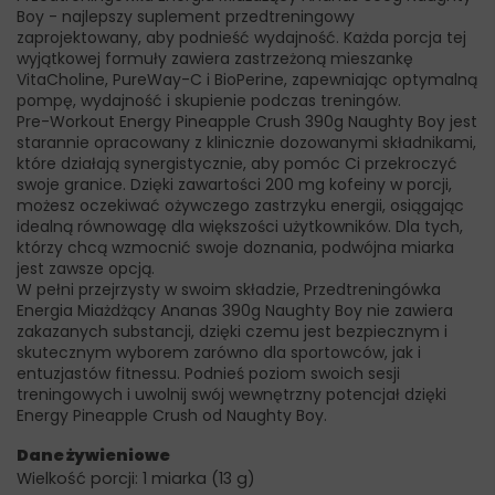
Boy - najlepszy suplement przedtreningowy
zaprojektowany, aby podnieść wydajność. Każda porcja tej
wyjątkowej formuły zawiera zastrzeżoną mieszankę
VitaCholine, PureWay-C i BioPerine, zapewniając optymalną
pompę, wydajność i skupienie podczas treningów.
Pre-Workout Energy Pineapple Crush 390g Naughty Boy jest
starannie opracowany z klinicznie dozowanymi składnikami,
które działają synergistycznie, aby pomóc Ci przekroczyć
swoje granice. Dzięki zawartości 200 mg kofeiny w porcji,
możesz oczekiwać ożywczego zastrzyku energii, osiągając
idealną równowagę dla większości użytkowników. Dla tych,
którzy chcą wzmocnić swoje doznania, podwójna miarka
jest zawsze opcją.
W pełni przejrzysty w swoim składzie, Przedtreningówka
Energia Miażdżący Ananas 390g Naughty Boy nie zawiera
zakazanych substancji, dzięki czemu jest bezpiecznym i
skutecznym wyborem zarówno dla sportowców, jak i
entuzjastów fitnessu. Podnieś poziom swoich sesji
treningowych i uwolnij swój wewnętrzny potencjał dzięki
Energy Pineapple Crush od Naughty Boy.
Dane żywieniowe
Wielkość porcji: 1 miarka (13 g)