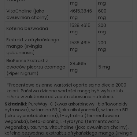
mg
mg
VitaCholine (jako
4615.3846
600
dwuwinian choliny)
mg
mg
1538.4615
200
Kofeina bezwodna
mg
mg
Ekstrakt z afrykańskiego
1538.4615
200
mango (Irvingia
mg
mg
gabonensis)
BioPerine Ekstrakt z
38.4615
owoców pieprzu czarnego
5 mg
mg
(Piper Nigrum)
*Procentowe dzienne wartości oparte są na diecie 2000
kalorii. Państwa dzienne wartości mogą być wyższe lub
niższe w zależności od zapotrzebowania na kalorie.
Składniki:
PureWay-C (kwas askorbinowy i bioflawonoidy
cytrusowe), witamina B3 (jako nikotynamid), witamina B12
(jako cyjanokobalamina), L-cytrulina (fermentowana
wegańska), beta-alanina, L-tyrozyna (fermentowana
wegańska), tauryna, VitaCholine (jako dwuwinian choliny),
kofeina bezwodna, ekstrakt z afrykańskiego mango (Irvingia