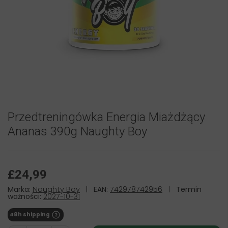
Przedtreningówka Energia Miażdżący
Ananas 390g Naughty Boy
£24,99
Marka:
Naughty Boy
|
EAN:
742978742956
|
Termin
ważności:
2027-10-31
48h shipping