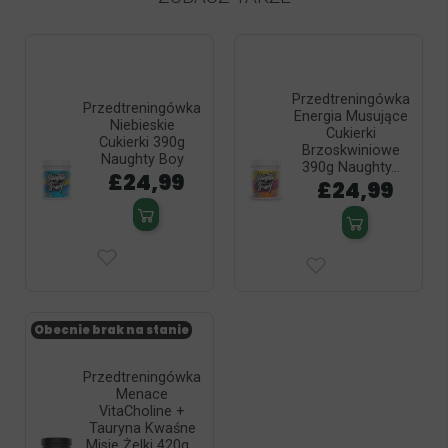
Przedtreningówka
Przedtreningówka
Energia Musujące
Niebieskie
Cukierki
Cukierki 390g
Brzoskwiniowe
Naughty Boy
390g Naughty...
£24,99
£24,99
Obecnie brak na stanie
Przedtreningówka
Menace
VitaCholine +
Tauryna Kwaśne
Misie Żelki 420g...