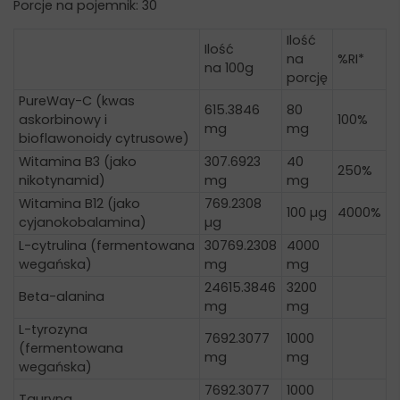
Porcje na pojemnik: 30
Ilość
Ilość
na
%RI*
na 100g
porcję
PureWay-C (kwas
615.3846
80
askorbinowy i
100%
mg
mg
bioflawonoidy cytrusowe)
Witamina B3 (jako
307.6923
40
250%
nikotynamid)
mg
mg
Witamina B12 (jako
769.2308
100 µg
4000%
cyjanokobalamina)
µg
L-cytrulina (fermentowana
30769.2308
4000
wegańska)
mg
mg
24615.3846
3200
Beta-alanina
mg
mg
L-tyrozyna
7692.3077
1000
(fermentowana
mg
mg
wegańska)
7692.3077
1000
Tauryna