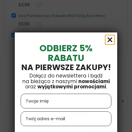
£3,99
Sos Pomidorowy Passata BIO 500g Alce Nero
£3,59
Makaron z Płaskurki Fusilli BIO 500g Alce Nero
£5,09
ODBIERZ 5%
RABATU
NA PIERWSZE ZAKUPY!
Dołącz do newslettera i bądź
na bieżąco z naszymi
nowościami
16 INNYCH PRODUKTÓW W TEJ SAMEJ
oraz
wyjątkowymi promocjami
.
KATEGORII:
Name
Email
V
Bestseller
SF