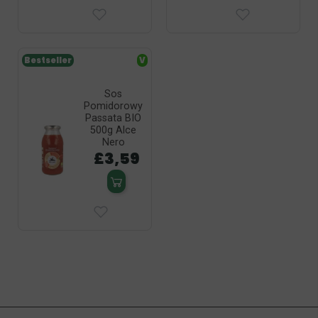
Bestseller
V
Sos
Pomidorowy
Passata BIO
500g Alce
Nero
£3,59