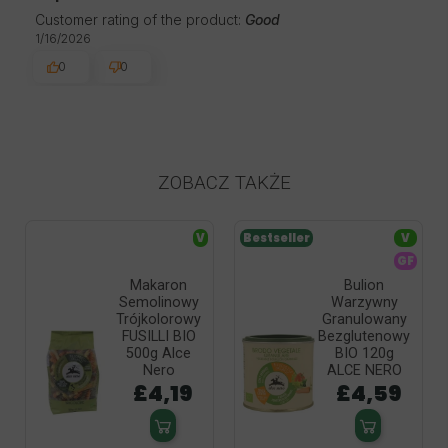
Customer rating of the product:
Good
1/16/2026
0
0
ZOBACZ TAKŻE
V
Bestseller
V
GF
Makaron
Bulion
Semolinowy
Warzywny
Trójkolorowy
Granulowany
FUSILLI BIO
Bezglutenowy
500g Alce
BIO 120g
Nero
ALCE NERO
£4,19
£4,59