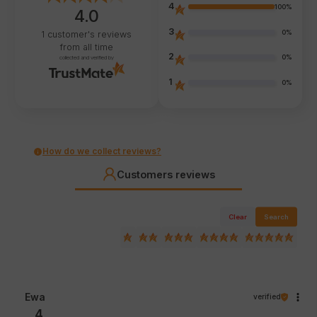
4
100%
4.0
3
0%
1
customer's reviews
from all time
2
0%
collected and verified by
1
0%
How do we collect reviews?
Customers reviews
Clear
Search
Ewa
verified
4