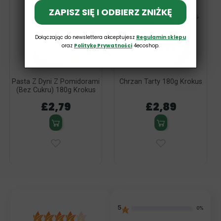
ZAPISZ SIĘ I ODBIERZ ZNIŻKĘ
Dołączając do newslettera akceptujesz
Regulamin sklepu
oraz
Politykę Prywatności
4ecoshop.
Pasta Z Dyni Z Pomidorami
Chrzan Tarty 180g Krokus
(Bez Cukru) 180g Krokus
£2,79
£2,89
5
0%