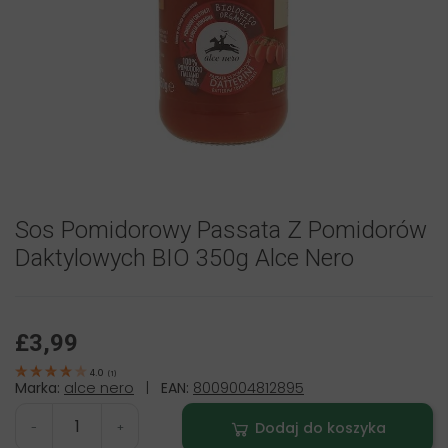
Sos Pomidorowy Passata Z Pomidorów
Daktylowych BIO 350g Alce Nero
£3,99
4.0
(
1
)
Marka:
alce nero
|
EAN:
8009004812895
Dodaj do koszyka
-
+