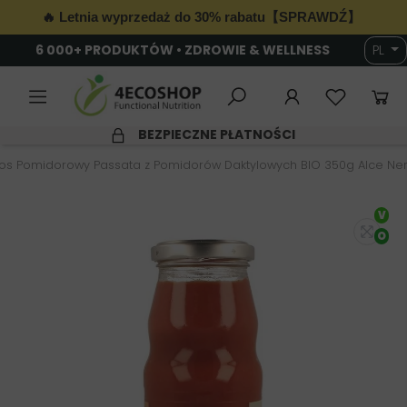
🔥 Letnia wyprzedaż do 30% rabatu【SPRAWDŹ】
6 000+ PRODUKTÓW • ZDROWIE & WELLNESS
PL
BEZPIECZNE PŁATNOŚCI
os Pomidorowy Passata z Pomidorów Daktylowych BIO 350g Alce Ne
V
O