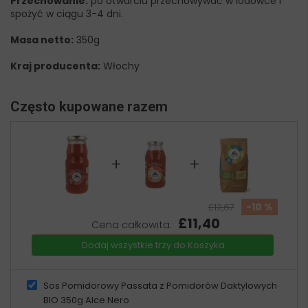
Przechowanie:
po otwarciu przechowywać w lodówce i
spożyć w ciągu 3-4 dni.
Masa netto:
350g
Kraj producenta:
Włochy
Często kupowane razem
+
+
-10 %
£12,67
£11,40
Cena całkowita:
Dodaj wszystkie trzy do Koszyka
Sos Pomidorowy Passata z Pomidorów Daktylowych
BIO 350g Alce Nero