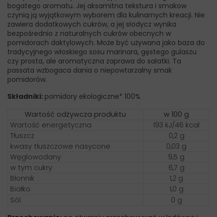
bogatego aromatu. Jej aksamitna tekstura i smakow
czynią ją wyjątkowym wyborem dla kulinarnych kreacji. Nie
zawiera dodatkowych cukrów, a jej słodycz wynika
bezpośrednio z naturalnych cukrów obecnych w
pomidorach daktylowych. Może być używana jako baza do
tradycyjnego włoskiego sosu marinara, gęstego gulaszu
czy prosta, ale aromatyczna zaprawa do sałatki. Ta
passata wzbogaca dania o niepowtarzalny smak
pomidorów.
Składniki:
pomidory ekologiczne* 100%
Wartość odżywcza produktu
w 100 g
Wartość energetyczna
193 kJ/46 kcal
Tłuszcz
0,2 g
kwasy tłuszczowe nasycone
0,03 g
Węglowodany
9,5 g
w tym cukry
6,7 g
Błonnik
1,2 g
Białko
1,0 g
Sól
0 g