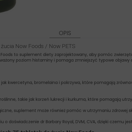
OPIS
do żucia Now Foods / Now PETS
w Foods to suplement diety zaprojektowany, aby pomóc zwierzęto
ażony poziom histaminy i pomaga zmniejszyć typowe objawy ale
jak kwercetyna, bromelaina i pokrzywa, które pomagają zrówno
oślinne, takie jak korzeń lukrecji i kurkuma, które pomagają u
giczne, suplement może również pomóc w utrzymaniu zdrowej skóry
 o doświadczenie dr Barbary Royal, DVM, CVA, dzięki czemu jest