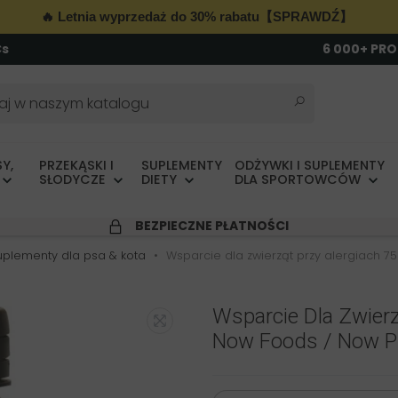
🔥 Letnia wyprzedaż do 30% rabatu【SPRAWDŹ】
Cs
6 000+ PR
Y,
PRZEKĄSKI I
SUPLEMENTY
ODŻYWKI I SUPLEMENTY
SŁODYCZE
DIETY
DLA SPORTOWCÓW
BEZPIECZNE PŁATNOŚCI
uplementy dla psa & kota
Wsparcie dla zwierząt przy alergiach 7
Wsparcie Dla Zwierz
Now Foods / Now 