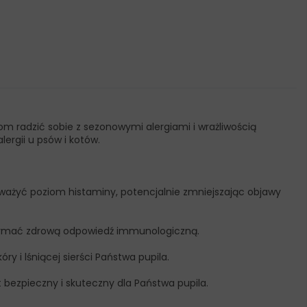
m radzić sobie z sezonowymi alergiami i wrażliwością
rgii u psów i kotów.
ważyć poziom histaminy, potencjalnie zmniejszając objawy
trzymać zdrową odpowiedź immunologiczną.
 i lśniącej sierści Państwa pupila.
 bezpieczny i skuteczny dla Państwa pupila.