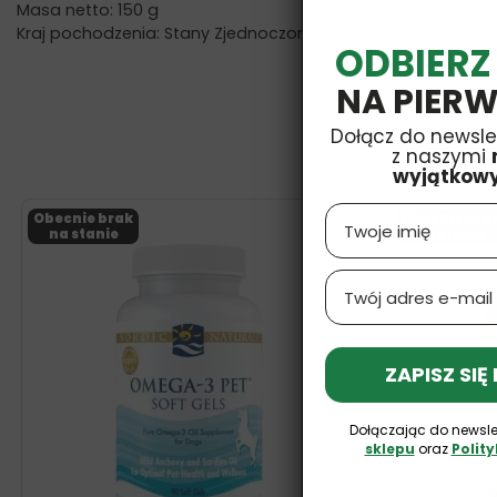
Masa netto: 150 g
Kraj pochodzenia: Stany Zjednoczone
ODBIERZ
NA PIERW
Dołącz do newsle
z naszymi
wyjątkow
Name
Obecnie brak
Obecnie bra
na stanie
na stanie
Email
ZAPISZ SIĘ
Dołączając do newsle
sklepu
oraz
Polit