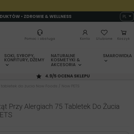
ODUKTÓW • ZDROWIE & WELLNESS
PL
Pomoc i obsługa
Konto
Ulubione
Koszyk
SOKI, SYROPY,
NATURALNE
SMAROWIDŁA
KONFITURY, DŻEMY
KOSMETYKI &
AKCESORIA
4.9/5 OCENA SKLEPU
5 tabletek do żucia Now Foods / Now PETS
ąt Przy Alergiach 75 Tabletek Do Żucia
PETS