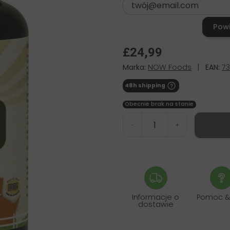
Pow
£24,99
Marka:
NOW Foods
|
EAN:
7
48h shipping
Obecnie brak na stanie
-
+
Informacje o
Pomoc &
dostawie