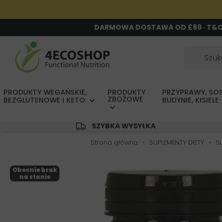
DARMOWA DOSTAWA OD £89 · T&
PRODUKTY WEGAŃSKIE,
PRODUKTY
PRZYPRAWY, SOS
ZBOŻOWE
BEZGLUTENOWE I KETO
BUDYNIE, KISIELE
SZYBKA WYSYŁKA
Strona główna
SUPLEMENTY DIETY
S
Obecnie brak
na stanie