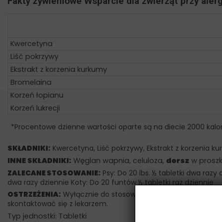
Fakty żywieniowe Wsparcie dla zwierząt przy aler
Kwercetyna
Liść pokrzywy
Ekstrakt z korzenia kurkumy
Bromelaina
Korzeń łopianu
Korzeń lukrecji
*Procentowe dzienne wartości oparte są na diecie 2000 kalor
SKŁADNIKI:
Kwercetyna, Liść pokrzywy, Ekstrakt z korzenia ku
INNE SKŁADNIKI:
Węglan wapnia, celuloza,
dorsz
w proszk
ZALECANE STOSOWANIE:
Psy: Do 20 lbs. ½ tabletki dwa razy 
dwa razy dziennie Koty: Do 20 funtów ½ tabletki raz dziennie
OSTRZEŻENIA:
Wyłącznie do stosowania u zwierząt. Przecho
skontaktować się z lekarzem.
Typ jednostki: Tabletki