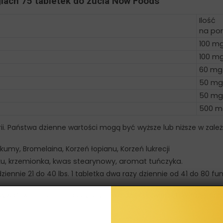
giach 75 tabletek do żucia Now Foods
Ilość
na por
100 m
100 m
60 mg
50 mg
50 mg
500 m
ii. Państwa dzienne wartości mogą być wyższe lub niższe w zależ
rkumy, Bromelaina, Korzeń łopianu, Korzeń lukrecji
u, krzemionka, kwas stearynowy, aromat tuńczyka.
dziennie 21 do 40 lbs. 1 tabletka dwa razy dziennie od 41 do 80 fu
wywać w miejscu niedostępnym dla dzieci i zwierząt. W razie 