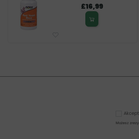
£16,99
Akcept
Możesz zrezy