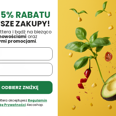
 5% RABATU
SZE ZAKUPY!
9 INNYCH PRODUKTÓW W TEJ SAMEJ KATEGORII:
ttera i bądź na bieżąco
nowościami
oraz
ymi promocjami
.
k
Obecnie brak
na stanie
 I ODBIERZ ZNIŻKĘ
ttera akceptujesz
Regulamin
ykę Prywatności
4ecoshop.