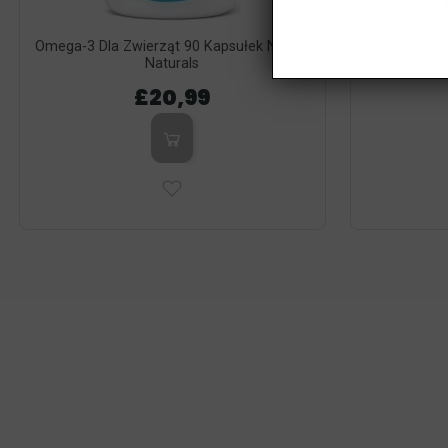
Omega-3 Dla Zwierząt 90 Kapsułek Nordic
L-Lizyna Dl
Naturals
£20,99