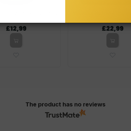
a Kotów 226g Now Foods / Now
Mieszanka Dla Kotów 100g Lif
PETS
£12,99
£22,99
The product has no reviews