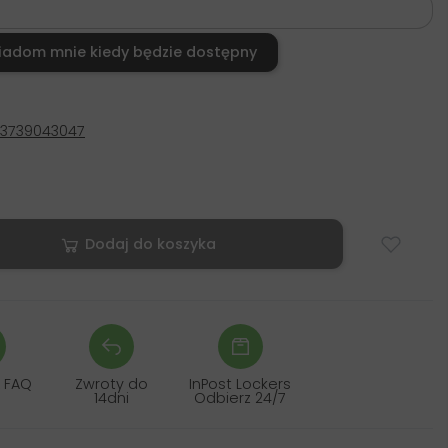
iadom mnie kiedy będzie dostępny
33739043047
Dodaj do koszyka
 FAQ
Zwroty do
InPost Lockers
14dni
Odbierz 24/7