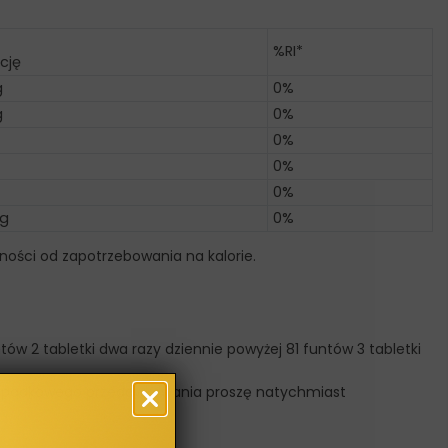
%RI*
cję
g
0%
g
0%
0%
0%
0%
g
0%
ności od zapotrzebowania na kalorie.
ntów 2 tabletki dwa razy dziennie powyżej 81 funtów 3 tabletki
przypadkowego przedawkowania proszę natychmiast