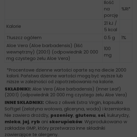
Ilość
na
%RI*
porcję
21 kJ /
Kalorie
5 kcal
Tłuszcz ogółem
0.5 g
1%
Aloe Vera (Aloe barbadensis) (liść
100
wewnętrzny) (200:1) (odpowiednik 20 000
mg
mg czystego żelu Aloe Vera)
*Procentowe dzienne wartości oparte są na diecie 2000
kalorii. Państwa dzienne wartości mogą być wyższe lub
niższe w zależności od zapotrzebowania na kalorie.
SKŁADNIKI:
Aloe Vera (Aloe barbadensis) (Inner Leaf)
(200:1) (odpowiednik 20 000 mg czystego żelu Aloe Vera)
INNE SKŁADNIKI:
Oliwa z oliwek Extra Virgin, kapsułka
Softgel (żelatyna wołowa, gliceryna, woda) i krzemionka.
Nie zawiera drożdży,
pszenicy
,
glutenu
,
soi
, kukurydzy,
mleka
,
jaj
,
ryb
ani
skorupiaków
. Wyprodukowano w
zakładzie GMP, który przetwarza inne składniki
zawierające te alergeny.