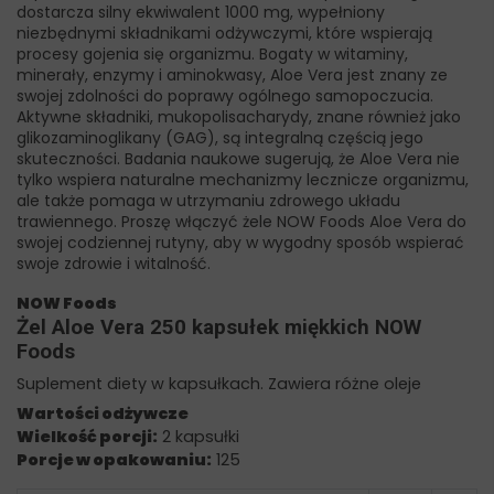
dostarcza silny ekwiwalent 1000 mg, wypełniony
niezbędnymi składnikami odżywczymi, które wspierają
procesy gojenia się organizmu. Bogaty w witaminy,
minerały, enzymy i aminokwasy, Aloe Vera jest znany ze
swojej zdolności do poprawy ogólnego samopoczucia.
Aktywne składniki, mukopolisacharydy, znane również jako
glikozaminoglikany (GAG), są integralną częścią jego
skuteczności. Badania naukowe sugerują, że Aloe Vera nie
tylko wspiera naturalne mechanizmy lecznicze organizmu,
ale także pomaga w utrzymaniu zdrowego układu
trawiennego. Proszę włączyć żele NOW Foods Aloe Vera do
swojej codziennej rutyny, aby w wygodny sposób wspierać
swoje zdrowie i witalność.
NOW Foods
Żel Aloe Vera 250 kapsułek miękkich NOW
Foods
Suplement diety w kapsułkach. Zawiera różne oleje
Wartości odżywcze
Wielkość porcji:
2 kapsułki
Porcje w opakowaniu:
125