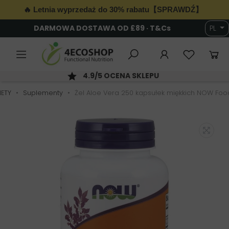
🔥 Letnia wyprzedaż do 30% rabatu【SPRAWDŹ】
DARMOWA DOSTAWA OD £89 · T&Cs
PL
6
4.9/5 OCENA SKLEPU
IETY
Suplementy
Żel Aloe Vera 250 kapsułek miękkich NOW Foo