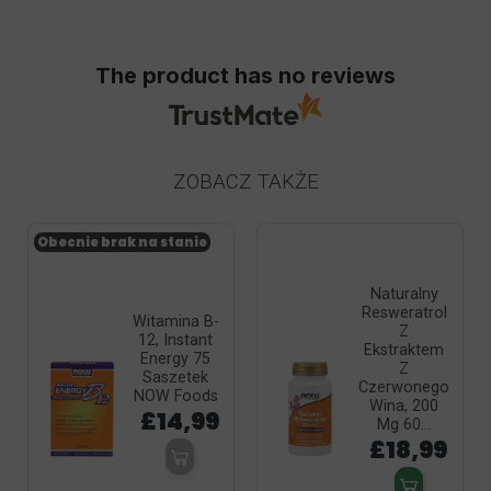
The product has no reviews
ZOBACZ TAKŻE
Obecnie brak na stanie
Naturalny
Resweratrol
Witamina B-
Z
12, Instant
Ekstraktem
Energy 75
Z
Saszetek
Czerwonego
NOW Foods
Wina, 200
£14,99
Mg 60...
£18,99