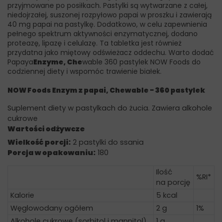
przyjmowane po posiłkach. Pastylki są wytwarzane z całej,
niedojrzałej, suszonej rozpyłowo papai w proszku i zawierają
40 mg papai na pastylkę. Dodatkowo, w celu zapewnienia
pełnego spektrum aktywności enzymatycznej, dodano
proteazę, lipazę i celulazę. Ta tabletka jest również
przydatna jako miętowy odświeżacz oddechu. Warto dodać
Papaya
Enzyme, Che
wable 360 pastylek NOW Foods do
codziennej diety i wspomóc trawienie białek.
NOW Foods Enzym z papai, Chewable - 360 pastylek
Suplement diety w pastylkach do żucia. Zawiera alkohole
cukrowe
Wartości odżywcze
Wielkość porcji:
2 pastylki do ssania
Porcja w opakowaniu:
180
Ilość
%RI*
na porcję
Kalorie
5 kcal
Węglowodany ogółem
2 g
1%
Alkohole cukrowe (sorbitol i mannitol)
1 g