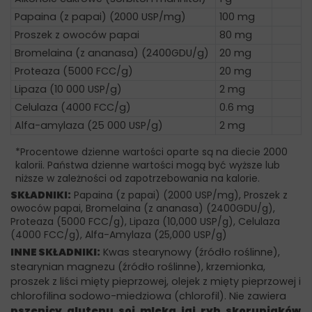
Papaina (z papai) (2000 USP/mg)
100 mg
Proszek z owoców papai
80 mg
Bromelaina (z ananasa) (2400GDU/g)
20 mg
Proteaza (5000 FCC/g)
20 mg
Lipaza (10 000 USP/g)
2 mg
Celulaza (4000 FCC/g)
0.6 mg
Alfa-amylaza (25 000 USP/g)
2 mg
*Procentowe dzienne wartości oparte są na diecie 2000
kalorii. Państwa dzienne wartości mogą być wyższe lub
niższe w zależności od zapotrzebowania na kalorie.
SKŁADNIKI:
Papaina (z papai) (2000 USP/mg), Proszek z
owoców papai, Bromelaina (z ananasa) (2400GDU/g),
Proteaza (5000 FCC/g), Lipaza (10,000 USP/g), Celulaza
(4000 FCC/g), Alfa-Amylaza (25,000 USP/g)
INNE SKŁADNIKI:
Kwas stearynowy (źródło roślinne),
stearynian magnezu (źródło roślinne), krzemionka,
proszek z liści mięty pieprzowej, olejek z mięty pieprzowej i
chlorofilina sodowo-miedziowa (chlorofil). Nie zawiera
pszenicy
,
glutenu
,
soi
,
mleka
,
jaj
,
ryb
,
skorupiaków