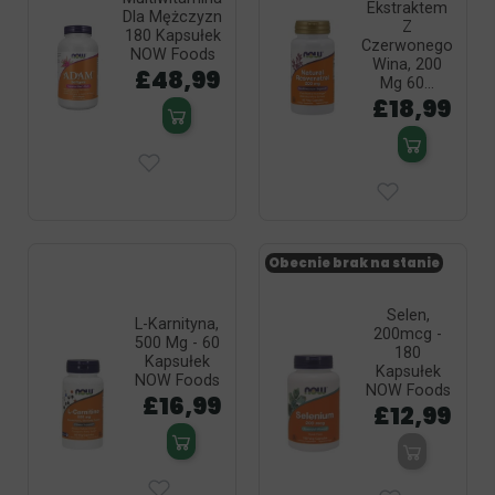
Ekstraktem
Dla Mężczyzn
Z
180 Kapsułek
Czerwonego
NOW Foods
Wina, 200
£48,99
Mg 60...
£18,99
Obecnie brak na stanie
Selen,
L-Karnityna,
200mcg -
500 Mg - 60
180
Kapsułek
Kapsułek
NOW Foods
NOW Foods
£16,99
£12,99