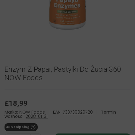
Enzym Z Papai, Pastylki Do Żucia 360
NOW Foods
£18,99
Marka:
NOW Foods
|
EAN:
733739029720
|
Termin
ważności:
2028-01-31
48h shipping