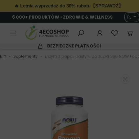
🔥 Letnia wyprzedaż do 30% rabatu【SPRAWDŹ】
6 000+ PRODUKTÓW • ZDROWIE & WELLNESS
PL
BEZPIECZNE PŁATNOŚCI
ETY
Suplementy
Enzym z papai, pastylki do żucia 360 NOW Foo