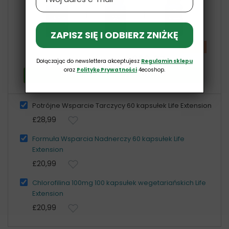
+
+
ZAPISZ SIĘ I ODBIERZ ZNIŻKĘ
-10 %
£70,97
£63,87
Cena całkowita:
Dołączając do newslettera akceptujesz
Regulamin sklepu
oraz
Politykę Prywatności
4ecoshop.
Dodaj wszystkie trzy do Koszyka
Potrójne Wsparcie Tarczycy 60 kapsułek Life Extension
£28,99
Formuła Wsparcia Nadnerczy 60 kapsułek Life
Extension
£20,99
Chlorofilina 100mg 100 kapsułek wegetariańskich Life
Extension
£20,99