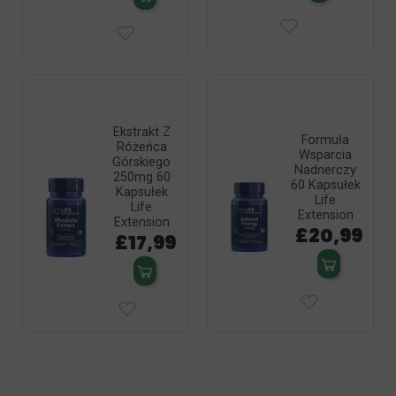
Ekstrakt Z
Formuła
Różeńca
Wsparcia
Górskiego
Nadnerczy
250mg 60
60 Kapsułek
Kapsułek
Life
Life
Extension
Extension
£20,99
£17,99