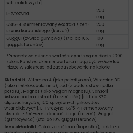
witanolidowych]
200
L-tyrozyna
mg
GS15-4 Sfermentowany ekstrakt z żeń-
200
szenia koreańskiego (korzeń)
mg
Guggul (żywica gumowa) (std. do 10%
100
guggulsteronów)
mg
*Procentowe dzienne wartości oparte są na diecie 2000
kalorii. Państwa dzienne wartości mogą być wyższe lub
niższe w zależności od zapotrzebowania na kalorie.
Składniki:
Witamina A (jako palmitynian), Witamina B12
(jako metylokobalamina), Jod (z wodorostów i jodku
potasu), Magnez (jako węglan magnezu), Sensoril
Ashwagandha ekstrakt (korzeń i liść) [std. do 32%
oligosacharydów, 10% sprzężonych glikozydów
witanolidowych], L-Tyrozyna, GS15-4 Fermentowany
ekstrakt z żeń-szenia koreańskiego (korzeń), Guggul
(gumożywica) (std. do 10% guggulsteronów)
Inne składniki:
Celuloza roślinna (kapsułka), celuloza
mikrokrystaliczna, guma akacjowa, maltodekstryna,