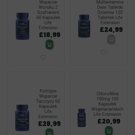
Wsparcie
Multiwitamina
Wzroku Z
Dwie Tabletki
Szafranem
Dziennie 120
60 Kapsułek
Tabletek Life
Life
Extension
£24,99
Extension
£18,99
Potrójne
Chlorofilina
Wsparcie
100mg 100
Tarczycy 60
Kapsułek
Kapsułek
Wegetariańskich
Life
Life Extension
Extension
£20,99
£28,99