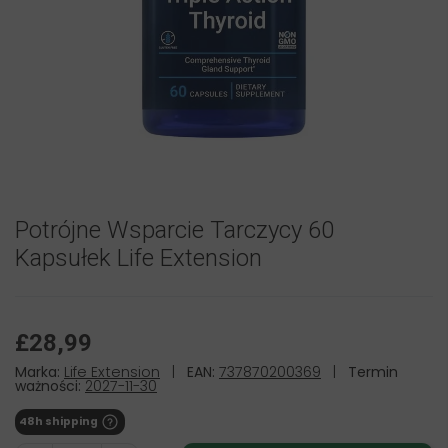
Potrójne Wsparcie Tarczycy 60
Kapsułek Life Extension
£28,99
Marka:
Life Extension
|
EAN:
737870200369
|
Termin
ważności:
2027-11-30
48h shipping