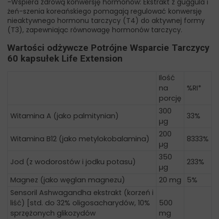
-Wspiera zdrową konwersję hormonów: Ekstrakt z guggula i
żeń-szenia koreańskiego pomagają regulować konwersję
nieaktywnego hormonu tarczycy (T4) do aktywnej formy
(T3), zapewniając równowagę hormonów tarczycy.
Wartości odżywcze Potrójne Wsparcie Tarczycy
60 kapsułek Life Extension
Ilość
na
%RI*
porcję
300
Witamina A (jako palmitynian)
33%
µg
200
Witamina B12 (jako metylokobalamina)
8333%
µg
350
Jod (z wodorostów i jodku potasu)
233%
µg
Magnez (jako węglan magnezu)
20 mg
5%
Sensoril Ashwagandha ekstrakt (korzeń i
liść) [std. do 32% oligosacharydów, 10%
500
sprzężonych glikozydów
mg