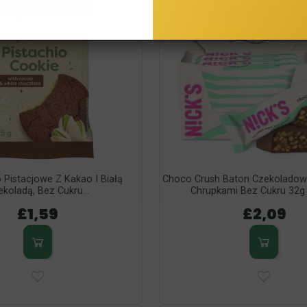
 Pistacjowe Z Kakao I Białą
Choco Crush Baton Czekoladow
koladą, Bez Cukru...
Chrupkami Bez Cukru 32g
£1,59
£2,09