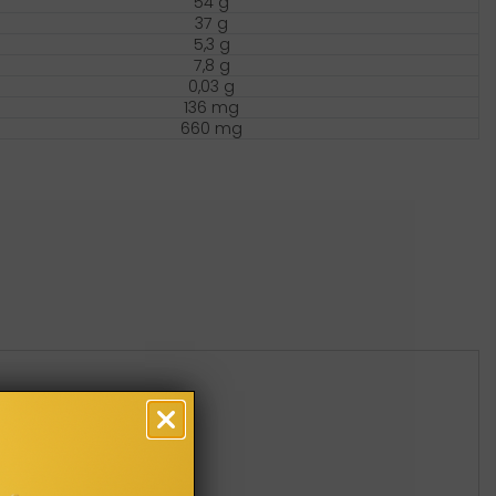
54 g
37 g
5,3 g
7,8 g
0,03 g
136 mg
660 mg