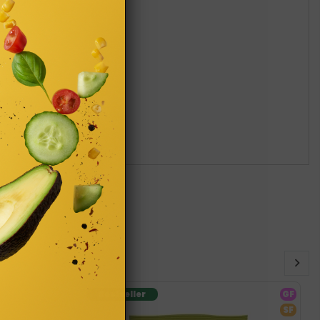
SF
Bestseller
GF
SF