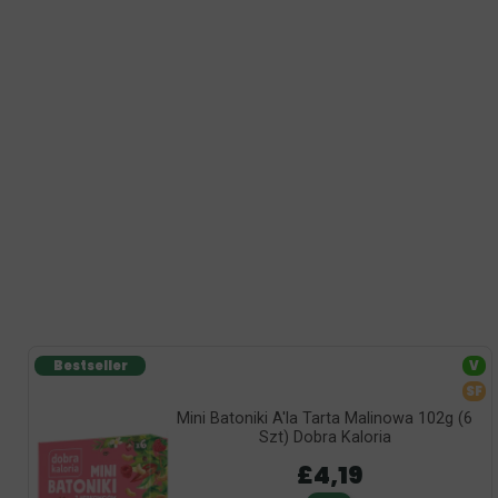
Bestseller
V
SF
Mini Batoniki A'la Tarta Malinowa 102g (6
Szt) Dobra Kaloria
£4,19