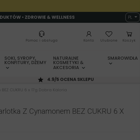
ODUKTÓW • ZDROWIE & WELLNESS
PL
Pomoc i obsługa
Konto
Ulubione
Koszyk
SOKI, SYROPY,
NATURALNE
SMAROWIDŁA
KONFITURY, DŻEMY
KOSMETYKI &
AKCESORIA
4.9/5 OCENA SKLEPU
m BEZ CUKRU 6 x 17g Dobra Kaloria
 Szarlotka Z Cynamonem BEZ CUKRU 6 X