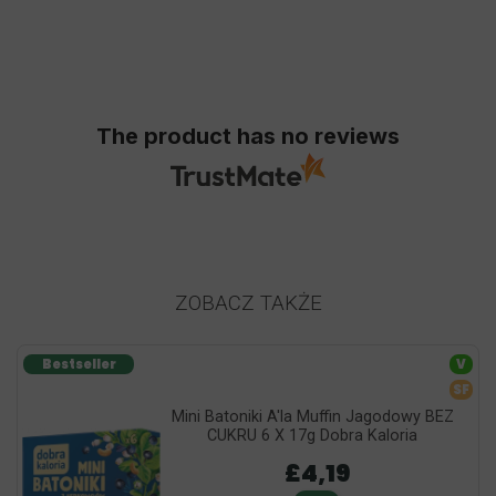
The product has no reviews
ZOBACZ TAKŻE
Bestseller
V
SF
Mini Batoniki A'la Muffin Jagodowy BEZ
CUKRU 6 X 17g Dobra Kaloria
£4,19