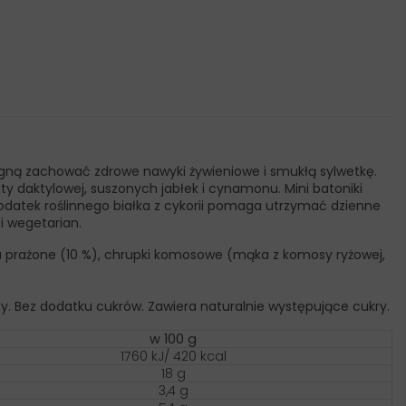
 pragną zachować zdrowe nawyki żywieniowe i smukłą sylwetkę.
sty daktylowej, suszonych jabłek i cynamonu. Mini batoniki
. Dodatek roślinnego białka z cykorii pomaga utrzymać dzienne
 i wegetarian.
ca prażone (10 %), chrupki komosowe (mąka z komosy ryżowej,
ty. Bez dodatku cukrów. Zawiera naturalnie występujące cukry.
w 100 g
1760 kJ/ 420 kcal
18 g
3,4 g