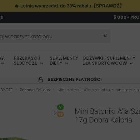
🔥 Letnia wyprzedaż do 30% rabatu【SPRAWDŹ】
Cs
6 000+ PR
Y,
PRZEKĄSKI I
SUPLEMENTY
ODŻYWKI I SUPLEMENTY
SŁODYCZE
DIETY
DLA SPORTOWCÓW
BEZPIECZNE PŁATNOŚCI
ODYCZE
Zdrowe Batony
Mini batoniki A'la szarlotka z cynamone
V
Mini Batoniki A'la
SF
17g Dobra Kaloria