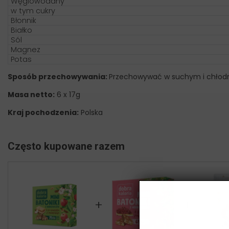
Węglowodany
w tym cukry
Błonnik
Białko
Sól
Magnez
Potas
Sposób przechowywania:
Przechowywać w suchym i chłod
Masa netto:
6 x 17g
Kraj pochodzenia:
Polska
Często kupowane razem
+
+