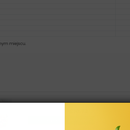
nym miejscu.
£10,73
Cena całkowita:
Dodaj wszystkie trzy do Koszyka