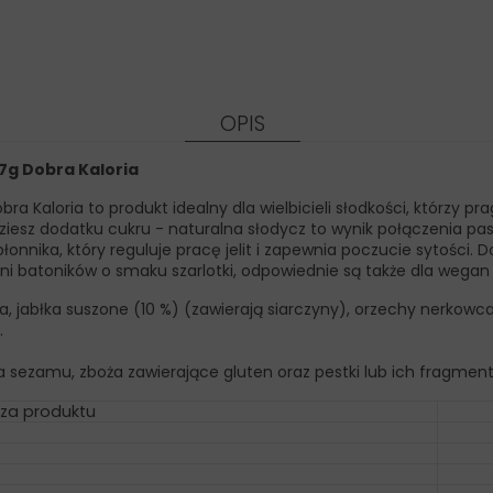
OPIS
17g Dobra Kaloria
bra Kaloria to produkt idealny dla wielbicieli słodkości, którzy
jdziesz dodatku cukru - naturalna słodycz to wynik połączenia pa
błonnika, który reguluje pracę jelit i zapewnia poczucie sytości
ni batoników o smaku szarlotki, odpowiednie są także dla wegan
a, jabłka suszone (10 %) (zawierają siarczyny), orzechy nerkow
.
a sezamu, zboża zawierające gluten oraz pestki lub ich fragmen
za produktu