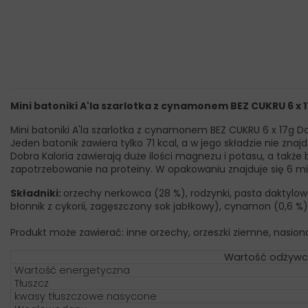
Mini batoniki A'la szarlotka z cynamonem BEZ CUKRU 6 x 
Mini batoniki A'la szarlotka z cynamonem BEZ CUKRU 6 x 17g Do
Jeden batonik zawiera tylko 71 kcal, a w jego składzie nie zna
Dobra Kaloria zawierają duże ilości magnezu i potasu, a także 
zapotrzebowanie na proteiny. W opakowaniu znajduje się 6 mi
Składniki:
orzechy nerkowca (28 %), rodzynki, pasta daktylow
błonnik z cykorii, zagęszczony sok jabłkowy), cynamon (0,6 %)
Produkt może zawierać: inne orzechy, orzeszki ziemne, nasion
Wartość odżywc
Wartość energetyczna
Tłuszcz
kwasy tłuszczowe nasycone