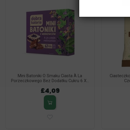
Mini Batoniki O Smaku Ciasta À La
Ciasteczko
Porzeczkowego Bez Dodatku Cukru 6 X...
Cze
£4,09