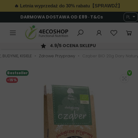
🔥 Letnia wyprzedaż do 30% rabatu【SPRAWDŹ】
DARMOWA DOSTAWA OD £89 · T&Cs
PL
6
4.9/5 OCENA SKLEPU
BUDYNIE, KISIELE
Zdrowe Przyprawy
Cząber BIO 20g Dary Natur
Bestseller
V
-15%