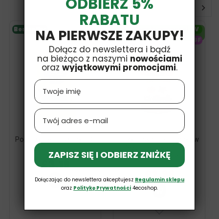
ODBIERZ 5%
RABATU
Bestseller
Termin ważności
V
NA PIERWSZE ZAKUPY!
31.10.2026
GF
-35%
Dołącz do newslettera i bądź
na bieżąco z naszymi
nowościami
oraz
wyjątkowymi promocjami
.
Name
Email
Podgrzybek Suszony BIO
Przyprawa Pięć Smaków
20g Runoland
Bezglutenowa BIO 80g
ZAPISZ SIĘ I ODBIERZ ZNIŻKĘ
Pięć Przemian
£3,19
£4,59
£2,98
Dołączając do newslettera akceptujesz
Regulamin sklepu
oraz
Politykę Prywatności
4ecoshop.