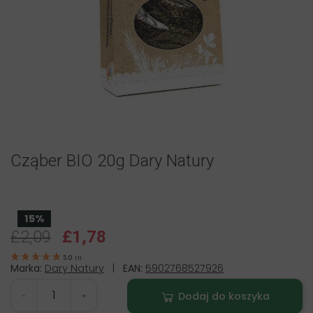
Cząber BIO 20g Dary Natury
15%
£2,09
£1,78
5.0
(
1
)
Marka:
Dary Natury
|
EAN:
5902768527926
Dodaj do koszyka
-
+