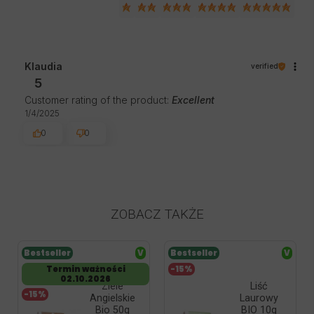
Klaudia
verified
5
Customer rating of the product:
Excellent
1/4/2025
0
0
ZOBACZ TAKŻE
Bestseller
V
Bestseller
V
Termin ważności
-15%
02.10.2026
Ziele
Liść
-15%
Angielskie
Laurowy
Bio 50g
BIO 10g