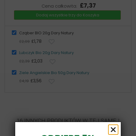
£7,37
Cena całkowita:
Dodaj wszystkie trzy do Koszyka
Cząber BIO 20g Dary Natury
£1,78
£2,09
Lubczyk Bio 20g Dary Natury
£2,03
£2,39
Ziele Angielskie Bio 50g Dary Natury
£3,56
£4,19
16 INNYCH PRODUKTÓW W TEJ SAMEJ
KATEGORII: