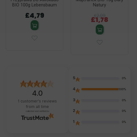
BIO 100g Lebensbaum
Natury
£4,79
£2,09
£1,78
5
0%
4
100%
4.0
3
0%
1
customer's reviews
from all time
2
0%
collected and verified by
1
0%