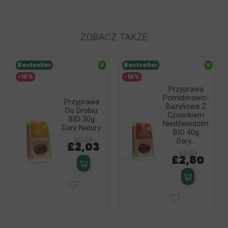
staff.
ZOBACZ TAKŻE
Bestseller
V
Bestseller
V
-15%
-15%
Przyprawa
Pomidorowo-
Przyprawa
Bazyliowa Z
Do Drobiu
Czosnkiem
BIO 30g
Niedźwiedzim
Dary Natury
BIO 40g
£2,39
Dary...
£2,03
£3,29
£2,80