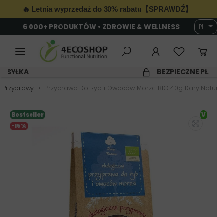
🔥 Letnia wyprzedaż do 30% rabatu【SPRAWDŹ】
6 000+ PRODUKTÓW • ZDROWIE & WELLNESS
PL
SZYBKA WYSYŁKA
 Przyprawy
Przyprawa Do Ryb i Owoców Morza BIO 40g Dary Natu
Bestseller
V
-15%