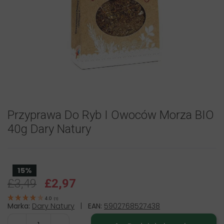
Przyprawa Do Ryb I Owoców Morza BIO
40g Dary Natury
15%
£3,49
£2,97
4.0
(
1
)
Marka:
Dary Natury
|
EAN:
5902768527438