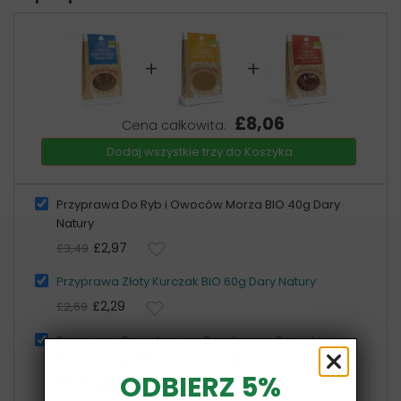
+
+
£8,06
Cena całkowita:
Dodaj wszystkie trzy do Koszyka
Przyprawa Do Ryb i Owoców Morza BIO 40g Dary
Natury
£2,97
£3,49
Przyprawa Złoty Kurczak BIO 60g Dary Natury
£2,29
£2,69
Przyprawa Pomidorowo-Bazyliowa z Czosnkiem
Niedźwiedzim BIO 40g Dary Natury
ODBIERZ 5%
£2,80
£3,29