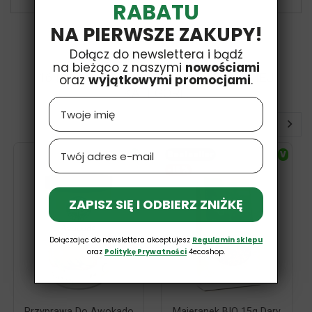
RABATU
NA PIERWSZE ZAKUPY!
Dołącz do newslettera i bądź
na bieżąco z naszymi
nowościami
16 INNYCH PRODUKTÓW W TEJ SAMEJ
oraz
wyjątkowymi promocjami
.
KATEGORII:
Name
Email
V
Bestseller
V
-15%
ZAPISZ SIĘ I ODBIERZ ZNIŻKĘ
Dołączając do newslettera akceptujesz
Regulamin sklepu
oraz
Politykę Prywatności
4ecoshop.
Przyprawa Do Awokado
Majeranek BIO 15g Dary