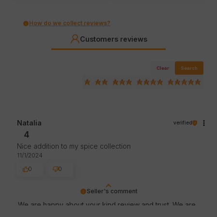
How do we collect reviews?
Customers reviews
Clear
Search
Natalia
verified
4
Nice addition to my spice collection
11/1/2024
0
0
Seller's comment
We are happy about your kind review and trust. We are
thankful for great customers like you. Greetings, store