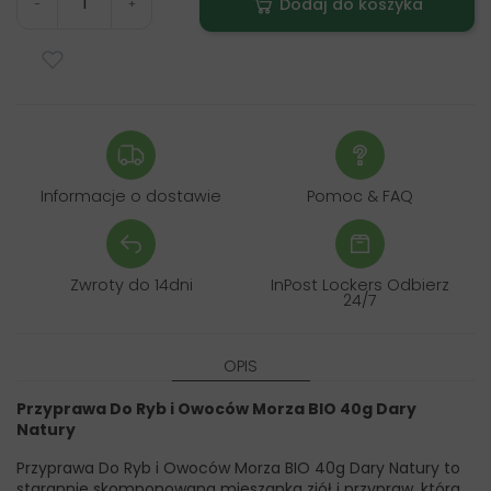
Dodaj do koszyka
-
+
Informacje o dostawie
Pomoc & FAQ
Zwroty do 14dni
InPost Lockers Odbierz
24/7
OPIS
Przyprawa Do Ryb i Owoców Morza BIO 40g Dary
Natury
Przyprawa Do Ryb i Owoców Morza BIO 40g Dary Natury to
starannie skomponowana mieszanka ziół i przypraw, która