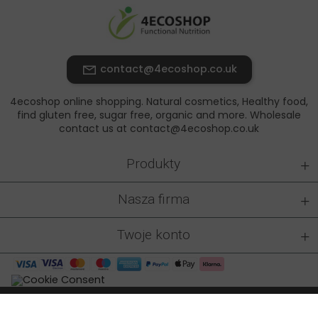
contact@4ecoshop.co.uk
4ecoshop online shopping. Natural cosmetics, Healthy food,
find gluten free, sugar free, organic and more. Wholesale
contact us at contact@4ecoshop.co.uk
+
Produkty
+
Nasza firma
+
Twoje konto
4ecoshop.co.uk © 2026 - All rights reserved
|
Made by: At-rem