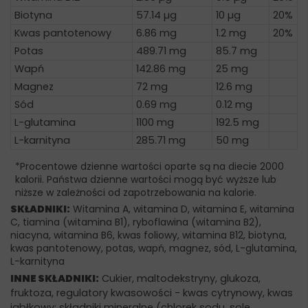
Biotyna
57.14 µg
10 µg
20%
Kwas pantotenowy
6.86 mg
1.2 mg
20%
Potas
489.71 mg
85.7 mg
Wapń
142.86 mg
25 mg
Magnez
72 mg
12.6 mg
Sód
0.69 mg
0.12 mg
L-glutamina
1100 mg
192.5 mg
L-karnityna
285.71 mg
50 mg
*Procentowe dzienne wartości oparte są na diecie 2000
kalorii. Państwa dzienne wartości mogą być wyższe lub
niższe w zależności od zapotrzebowania na kalorie.
SKŁADNIKI:
Witamina A, witamina D, witamina E, witamina
C, tiamina (witamina B1), ryboflawina (witamina B2),
niacyna, witamina B6, kwas foliowy, witamina B12, biotyna,
kwas pantotenowy, potas, wapń, magnez, sód, L-glutamina,
L-karnityna
INNE SKŁADNIKI:
Cukier, maltodekstryny, glukoza,
fruktoza, regulatory kwasowości - kwas cytrynowy, kwas
jabłkowy; składniki mineralne (chlorek sodu, sole