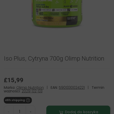
Iso Plus, Cytryna 700g Olimp Nutrition
£15,99
Marka:
Olimp Nutrition
|
EAN:
5901330024221
|
Termin
ważności:
2029-02-03
48h shipping
Dodaj do koszyka
-
+