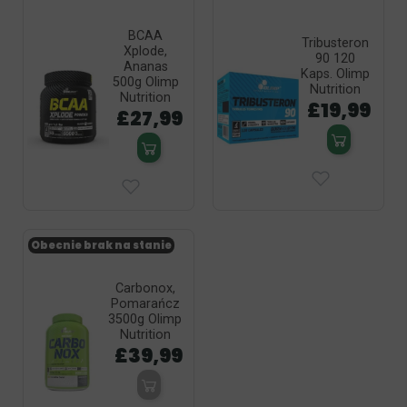
BCAA
Tribusteron
Xplode,
90 120
Ananas
Kaps. Olimp
500g Olimp
Nutrition
Nutrition
£19,99
£27,99
Obecnie brak na stanie
Carbonox,
Pomarańcz
3500g Olimp
Nutrition
£39,99