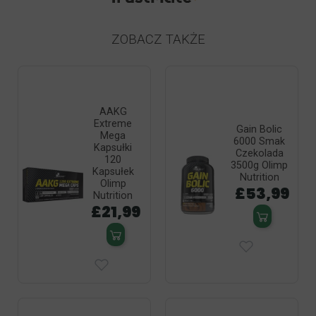
ZOBACZ TAKŻE
AAKG
Extreme
Gain Bolic
Mega
6000 Smak
Kapsułki
Czekolada
120
3500g Olimp
Kapsułek
Nutrition
Olimp
£53,99
Nutrition
£21,99