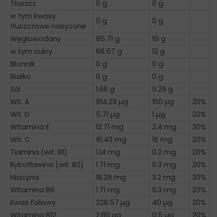
Tłuszcz
0 g
0 g
w tym kwasy
0 g
0 g
tłuszczowe nasycone
Węglowodany
85.71 g
15 g
w tym cukry
68.57 g
12 g
Błonnik
0 g
0 g
Białko
0 g
0 g
Sól
1.66 g
0.29 g
Wit. A
914.29 µg
160 µg
20%
Wit. D
5.71 µg
1 µg
20%
Witamina E
13.71 mg
2.4 mg
20%
Wit. C
91.43 mg
16 mg
20%
Tiamina (wit. B1)
1.14 mg
0.2 mg
20%
Ryboflawina (wit. B2)
1.71 mg
0.3 mg
20%
Niacyna
18.29 mg
3.2 mg
20%
Witamina B6
1.71 mg
0.3 mg
20%
Kwas foliowy
228.57 µg
40 µg
20%
Witamina B12
2.86 µg
0.5 µg
20%