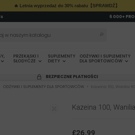
🔥 Letnia wyprzedaż do 30% rabatu【SPRAWDŹ】
Cs
6 000+ PR
Y,
PRZEKĄSKI I
SUPLEMENTY
ODŻYWKI I SUPLEMENTY
SŁODYCZE
DIETY
DLA SPORTOWCÓW
BEZPIECZNE PŁATNOŚCI
ODŻYWKI I SUPLEMENTY DLA SPORTOWCÓW
Kazeina 100, Wanilia 6
Kazeina 100, Wanilia
£26,99