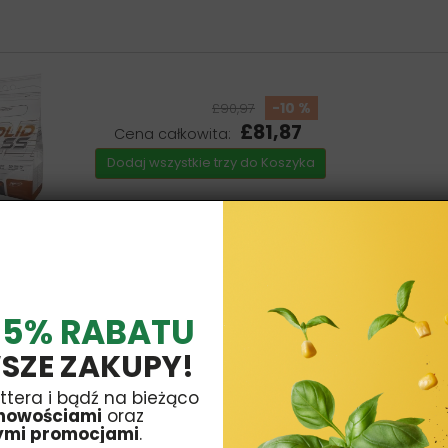
-10 %
£90,97
£81,87
Cena całkowita:
Dodaj wszystkie trzy do Koszyka
 5% RABATU
35,99
SZE ZAKUPY!
ttera i bądź na bieżąco
nowościami
oraz
ymi promocjami
.