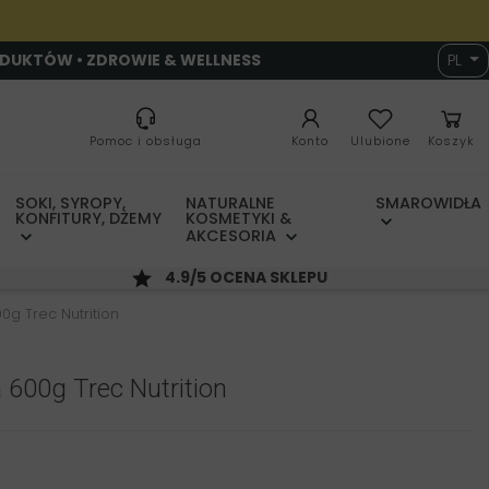
ODUKTÓW • ZDROWIE & WELLNESS
PL
Pomoc i obsługa
Konto
Ulubione
Koszyk
SOKI, SYROPY,
NATURALNE
SMAROWIDŁA
KONFITURY, DŻEMY
KOSMETYKI &
AKCESORIA
4.9/5 OCENA SKLEPU
00g Trec Nutrition
 600g Trec Nutrition