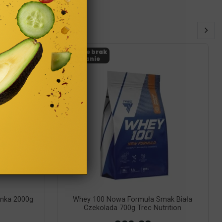
Obecnie brak
na stanie
onka 2000g
Whey 100 Nowa Formuła Smak Biała
Czekolada 700g Trec Nutrition