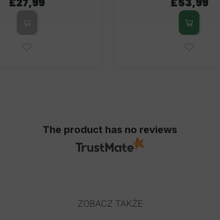
£27,99
£53,99
The product has no reviews
ZOBACZ TAKŻE