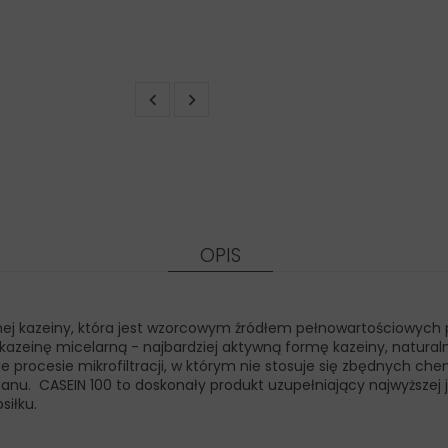
OPIS
rnej kazeiny, która jest wzorcowym źródłem pełnowartościowych p
zeinę micelarną - najbardziej aktywną formę kazeiny, naturaln
procesie mikrofiltracji, w którym nie stosuje się zbędnych ch
ianu. CASEIN 100 to doskonały produkt uzupełniający najwyższej
siłku.