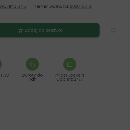
5902114016715
|
Termin ważności:
2028-03-31
Dodaj do koszyka
 FAQ
Zwroty do
InPost Lockers
14dni
Odbierz 24/7