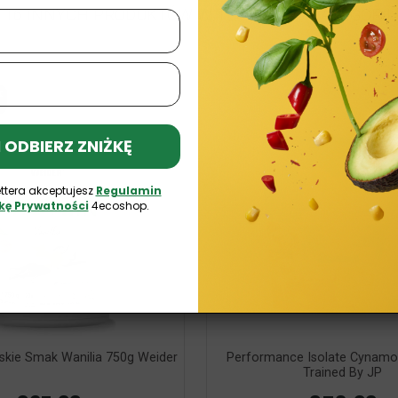
16 INNYCH PRODUKTÓW W TEJ SAMEJ KATEGORII:
k
 I ODBIERZ ZNIŻKĘ
ttera akceptujesz
Regulamin
ykę Prywatności
4ecoshop.
skie Smak Wanilia 750g Weider
Performance Isolate Cynam
Trained By JP