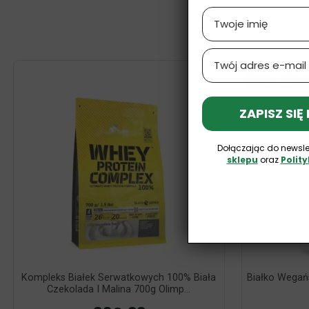
Name
Email
Obecnie bra
na stanie
ZAPISZ SIĘ
Dołączając do newsle
sklepu
oraz
Polit
Kompleks Białek Serwatkowych 100% Biała
Białko Wegań
Czekolada I Malina 700g Olimp...