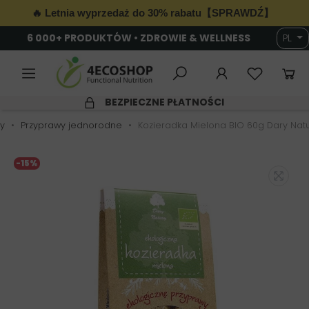
🔥 Letnia wyprzedaż do 30% rabatu【SPRAWDŹ】
6 000+ PRODUKTÓW • ZDROWIE & WELLNESS
PL
BEZPIECZNE PŁATNOŚCI
y
Przyprawy jednorodne
Kozieradka Mielona BIO 60g Dary Nat
-15%