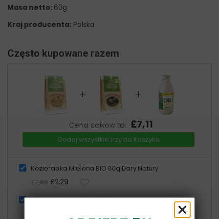
Masa netto:
60g
Kraj producenta:
Polska
Często kupowane razem
+
+
£7,11
Cena całkowita:
Dodaj wszystkie trzy do Koszyka
Kozieradka Mielona BIO 60g Dary Natury
£2,29
£2,69
Lubczyk Bio 20g Dary Natury
£2,03
£2,39