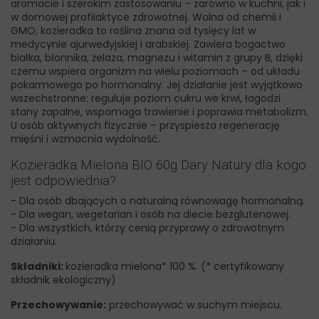
aromacie i szerokim zastosowaniu – zarówno w kuchni, jak i
w domowej profilaktyce zdrowotnej. Wolna od chemii i
GMO, kozieradka to roślina znana od tysięcy lat w
medycynie ajurwedyjskiej i arabskiej. Zawiera bogactwo
białka, błonnika, żelaza, magnezu i witamin z grupy B, dzięki
czemu wspiera organizm na wielu poziomach – od układu
pokarmowego po hormonalny. Jej działanie jest wyjątkowo
wszechstronne: reguluje poziom cukru we krwi, łagodzi
stany zapalne, wspomaga trawienie i poprawia metabolizm.
U osób aktywnych fizycznie – przyspiesza regenerację
mięśni i wzmacnia wydolność.
Kozieradka Mielona BIO 60g Dary Natury dla kogo
jest odpowiednia?
- Dla osób dbających o naturalną równowagę hormonalną.
- Dla wegan, wegetarian i osób na diecie bezglutenowej.
- Dla wszystkich, którzy cenią przyprawy o zdrowotnym
działaniu.
Składniki:
kozieradka mielona* 100 %. (* certyfikowany
składnik ekologiczny)
Przechowywanie:
przechowywać w suchym miejscu.