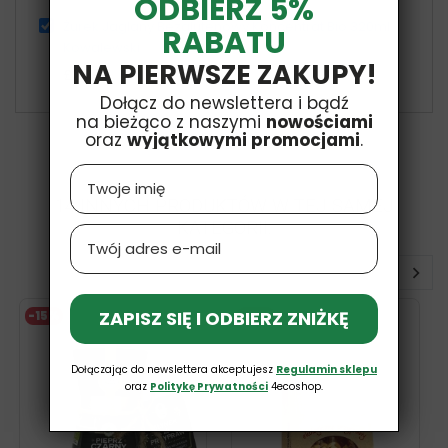
ODBIERZ 5%
Żurek Jaglany Bezglutenowy Koncentrat Bio 320ml
RABATU
Kowalewski
NA PIERWSZE ZAKUPY!
£2,79
Dołącz do newslettera i bądź
na bieżąco z naszymi
nowościami
oraz
wyjątkowymi promocjami
.
Name
14 INNYCH PRODUKTÓW W TEJ SAMEJ
KATEGORII:
Email
ZAPISZ SIĘ I ODBIERZ ZNIŻKĘ
-15%
-15%
Dołączając do newslettera akceptujesz
Regulamin sklepu
oraz
Politykę Prywatności
4ecoshop.