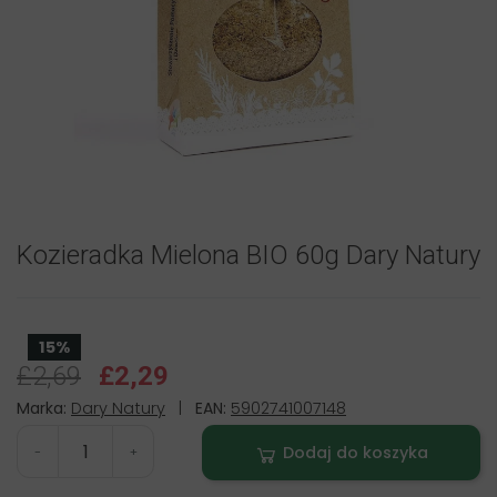
Kozieradka Mielona BIO 60g Dary Natury
15%
£2,69
£2,29
Marka:
Dary Natury
|
EAN:
5902741007148
Dodaj do koszyka
-
+