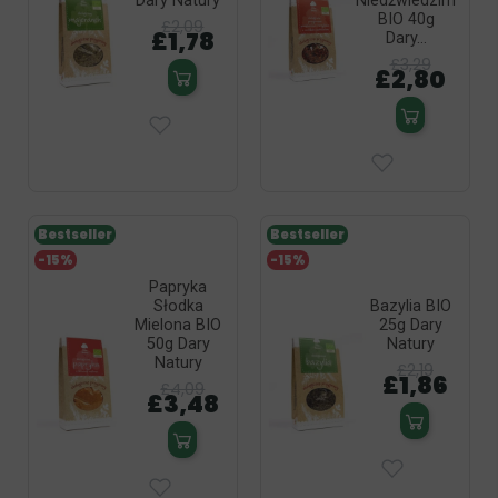
Dary Natury
Niedźwiedzim
BIO 40g
£2,09
£1,78
Dary...
£3,29
£2,80
Bestseller
Bestseller
-15%
-15%
Papryka
Słodka
Bazylia BIO
Mielona BIO
25g Dary
50g Dary
Natury
Natury
£2,19
£1,86
£4,09
£3,48