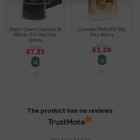
Pieprz Czarny Ziarnisty W
Czosnek Płatki BIO 50g
Młynku BIO 90g Dary
Dary Natury
Natury
£2,59
£8,49
£2,20
£7,22
The product has no reviews