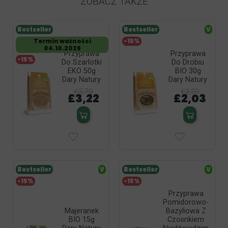
ZOBACZ TAKŻE
Bestseller
Bestseller
V
Termin ważności
-15%
04.10.2026
Przyprawa
Przyprawa
-15%
Do Szarlotki
Do Drobiu
EKO 50g
BIO 30g
Dary Natury
Dary Natury
£3,79
£2,39
£3,22
£2,03
Bestseller
V
Bestseller
V
-15%
-15%
Przyprawa
Pomidorowo-
Majeranek
Bazyliowa Z
BIO 15g
Czosnkiem