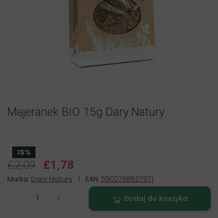
Majeranek BIO 15g Dary Natury
15%
£2,09
£1,78
Marka:
Dary Natury
|
EAN:
5902768527971
Dodaj do koszyka
-
+