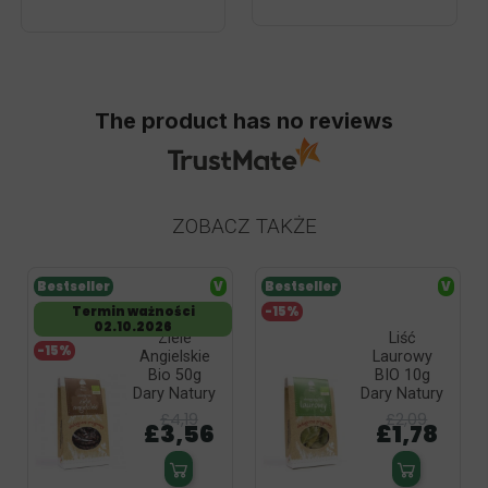
The product has no reviews
ZOBACZ TAKŻE
Bestseller
V
Bestseller
V
Termin ważności
-15%
02.10.2026
Ziele
Liść
-15%
Angielskie
Laurowy
Bio 50g
BIO 10g
Dary Natury
Dary Natury
£4,19
£2,09
£3,56
£1,78