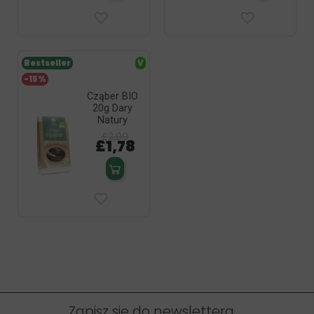
Bestseller
V
-15%
Cząber BIO
20g Dary
Natury
£2,09
£1,78
Zapisz się do newslettera