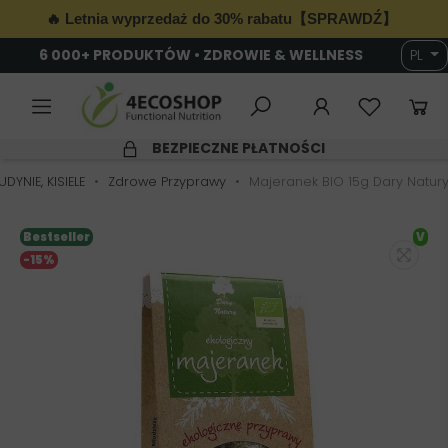
🔥 Letnia wyprzedaż do 30% rabatu【SPRAWDŹ】
6 000+ PRODUKTÓW • ZDROWIE & WELLNESS
PL
BEZPIECZNE PŁATNOŚCI
DYNIE, KISIELE
Zdrowe Przyprawy
Majeranek BIO 15g Dary Natur
Bestseller
V
-15%