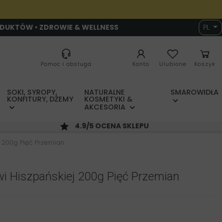
ODUKTÓW • ZDROWIE & WELLNESS
PL
Pomoc i obsługa
Konto
Ulubione
Koszyk
SOKI, SYROPY,
NATURALNE
SMAROWIDŁA
KONFITURY, DŻEMY
KOSMETYKI &
AKCESORIA
4.9/5 OCENA SKLEPU
j 200g Pięć Przemian
wi Hiszpańskiej 200g Pięć Przemian