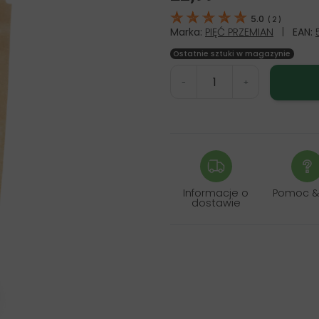
5.0
(
2
)
Marka:
PIĘĆ PRZEMIAN
|
EAN:
Ostatnie sztuki w magazynie
-
+
Informacje o
Pomoc &
dostawie