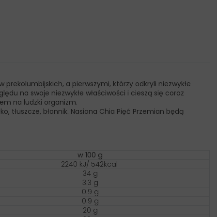
rekolumbijskich, a pierwszymi, którzy odkryli niezwykłe
ględu na swoje niezwykłe właściwości i cieszą się coraz
em na ludzki organizm.
ko, tłuszcze, błonnik. Nasiona Chia Pięć Przemian będą
w 100 g
2240 kJ/ 542kcal
34 g
3.3 g
0.9 g
0.9 g
20 g