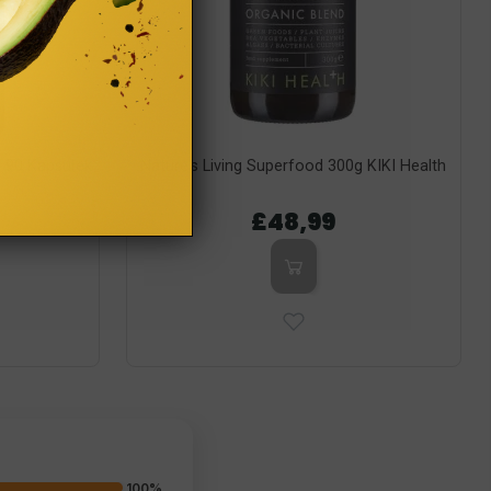
 90 Kapsułek
Nature's Living Superfood 300g KIKI Health
£48,99
100%