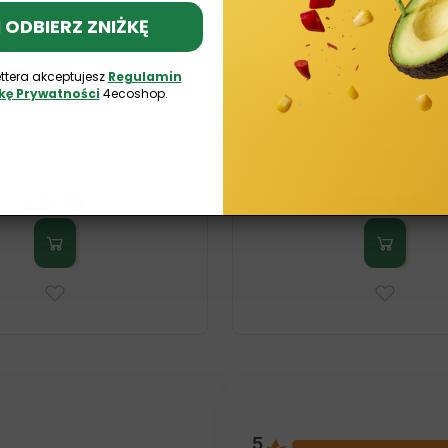
 I ODBIERZ ZNIŻKĘ
ttera akceptujesz
Regulamin
ykę Prywatności
4ecoshop.
kowy 90 Kapsułek OstroVit
Ashwagandha Exclusive KSM-66
Essensey
£9,99
£15,99
5