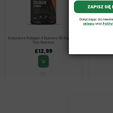
ZAPISZ SIĘ
Dołączając do newsle
sklepu
oraz
Polit
Endurance Kolagen 4 Runners 90 Kapsułek
Ocet Jabł
Trec Nutrition
£12,99