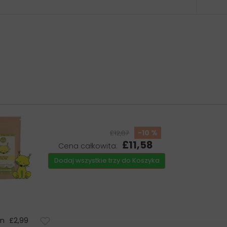
-10 %
£12,87
£11,58
Cena całkowita:
Dodaj wszystkie trzy do Koszyka
an
£2,99