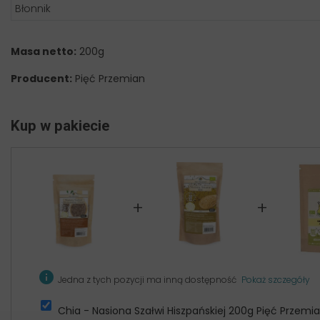
Błonnik
Masa netto:
200g
Producent:
Pięć Przemian
Kup w pakiecie
+
+
info
Jedna z tych pozycji ma inną dostępność
Pokaż szczegóły
Chia - Nasiona Szałwi Hiszpańskiej 200g Pięć Przemi