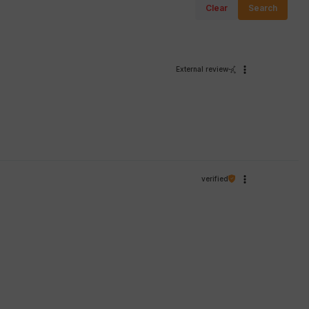
Clear
Search
External review
verified