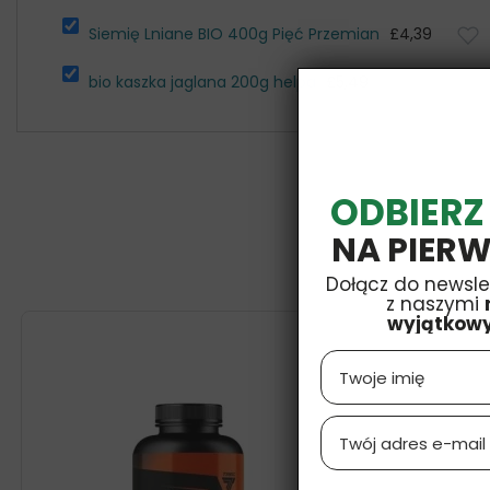
Siemię Lniane BIO 400g Pięć Przemian
£4,39
bio kaszka jaglana 200g helpa
£5,49
ODBIERZ
NA PIERW
Dołącz do newsle
z naszymi
wyjątkow
Name
Email