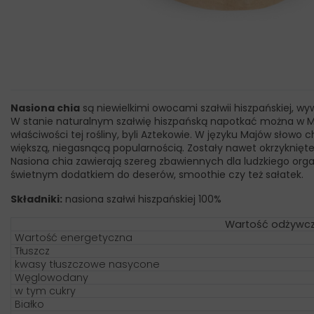
Nasiona chia
są niewielkimi owocami szałwii hiszpańskiej, wy
W stanie naturalnym szałwię hiszpańską napotkać można w Meks
właściwości tej rośliny, byli Aztekowie. W języku Majów słowo
większą, niegasnącą popularnością. Zostały nawet okrzykni
Nasiona chia zawierają szereg zbawiennych dla ludzkiego orga
świetnym dodatkiem do deserów, smoothie czy też sałatek.
Składniki:
nasiona szałwi hiszpańskiej 100%
Wartość odżywcz
Wartość energetyczna
Tłuszcz
kwasy tłuszczowe nasycone
Węglowodany
w tym cukry
Białko