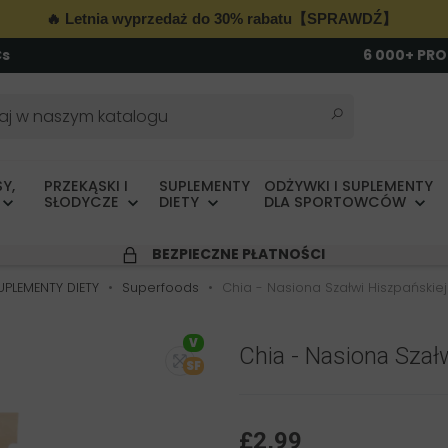
🔥 Letnia wyprzedaż do 30% rabatu【SPRAWDŹ】
Cs
6 000+ PR
Y,
PRZEKĄSKI I
SUPLEMENTY
ODŻYWKI I SUPLEMENTY
SŁODYCZE
DIETY
DLA SPORTOWCÓW
BEZPIECZNE PŁATNOŚCI
UPLEMENTY DIETY
Superfoods
Chia - Nasiona Szałwi Hiszpańskie
V
Chia - Nasiona Szał
SF
£2,99