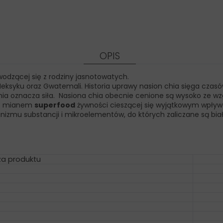
OPIS
wodzącej się z rodziny jasnotowatych.
yku oraz Gwatemali. Historia uprawy nasion chia sięga czasów p
 chia oznacza siła. Nasiona chia obecnie cenione są wysoko ze wz
ęte mianem
superfood
żywności cieszącej się wyjątkowym wpływ
nizmu substancji i mikroelementów, do których zaliczane są biał
a produktu