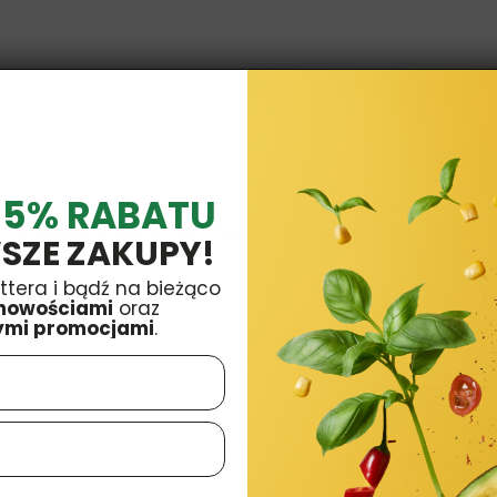
 5% RABATU
16 INNYCH PRODUKTÓW W TEJ SAMEJ KATEGORII:
SZE ZAKUPY!
ttera i bądź na bieżąco
nowościami
oraz
ymi promocjami
.