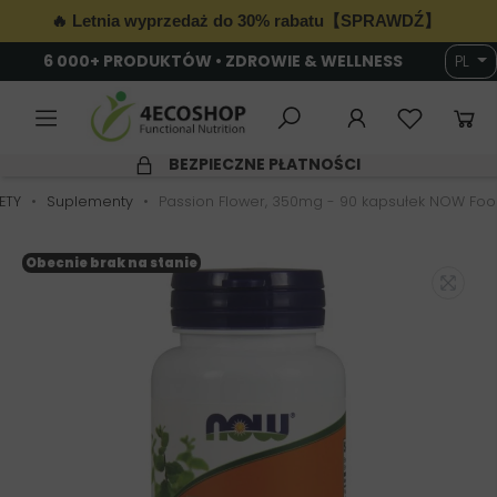
🔥 Letnia wyprzedaż do 30% rabatu【SPRAWDŹ】
6 000+ PRODUKTÓW • ZDROWIE & WELLNESS
PL
BEZPIECZNE PŁATNOŚCI
ETY
Suplementy
Passion Flower, 350mg - 90 kapsułek NOW Fo
Obecnie brak na stanie