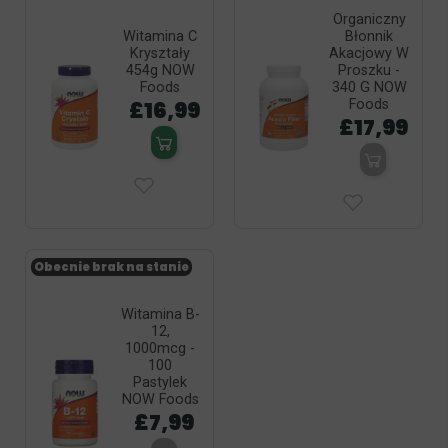
Organiczny
Witamina C
Błonnik
Kryształy
Akacjowy W
454g NOW
Proszku -
Foods
340 G NOW
£16,99
Foods
£17,99
Obecnie brak na stanie
Witamina B-
12,
1000mcg -
100
Pastylek
NOW Foods
£7,99