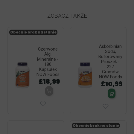
ZOBACZ TAKŻE
Obecnie brak na stanie
Askorbinian
Czerwone
Sodu,
Algi
Buforowany
Mineralne -
Proszek -
180
227
Kapsułek
Gramów
NOW Foods
NOW Foods
£18,99
£10,99
Obecnie brak na stanie