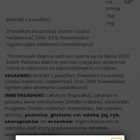
na
%RI*
porcję
700
Ekstrakt z passiflory
mg
(Passiflora incarnata) (kwiat i części
nadziemne) (min. 3,5% flawonoidów
ogółem jako witeksyna i izowiteksyna)
*Procentowe dzienne wartości oparte są na diecie 2000
kalorii. Państwa dzienne wartości mogą być wyższe lub
niższe w zależności od zapotrzebowania na kalorie.
SKŁADNIKI:
Ekstrakt z passiflory (Passiflora incarnata)
(części kwiatowe i nadziemne) (min. 3,5% flawonoidów
ogółem jako witeksyna i izowiteksyna)
INNE SKŁADNIKI:
Celuloza (kapsułka), celuloza w
proszku, kwas stearynowy (źródło roślinne), stearynian
magnezu (źródło roślinne) i krzemionka. Nie zawiera
drożdży,
pszenicy
,
glutenu
,
soi
,
mleka
,
jaj
,
ryb
,
skorupiaków
ani
orzechów
. Wyprodukowano w
zakładzie GMP, który przetwarza inne składniki
zawierające te alergeny.