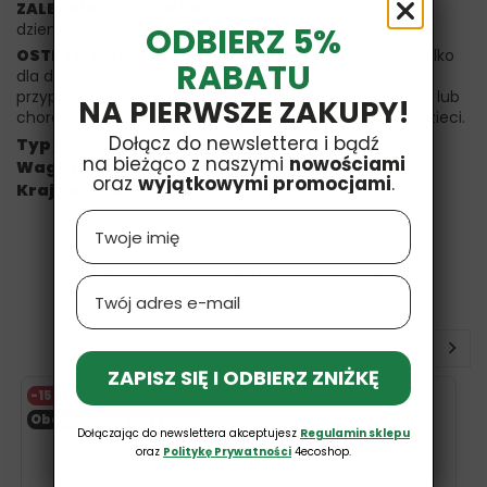
ZALECANE STOSOWANIE:
Przyjmować 1-2 kapsułki
dziennie w zależności od potrzeb.
ODBIERZ 5%
OSTRZEŻENIA:
Produkt może powodować senność. Tylko
RABATU
dla dorosłych. Proszę skonsultować się z lekarzem w
przypadku ciąży/karmienia piersią, przyjmowania leków lub
NA PIERWSZE ZAKUPY!
chorób. Przechowywać w miejscu niedostępnym dla dzieci.
Dołącz do newslettera i bądź
Typ jednostki:
Vcaps
na bieżąco z naszymi
nowościami
Waga netto:
80 g
oraz
wyjątkowymi promocjami
.
Kraj pochodzenia:
Stany Zjednoczone
Name
16 INNYCH PRODUKTÓW W TEJ SAMEJ
Email
KATEGORII:
ZAPISZ SIĘ I ODBIERZ ZNIŻKĘ
-15%
-11%
Obecnie brak na stanie
Dołączając do newslettera akceptujesz
Regulamin sklepu
oraz
Politykę Prywatności
4ecoshop.