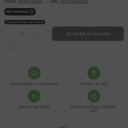
Marka:
NOW Foods
|
EAN:
733739047632
48h shipping
Obecnie brak na stanie
Dodaj do koszyka
-
+
Informacje o dostawie
Pomoc & FAQ
Zwroty do 14dni
InPost Lockers Odbierz
24/7