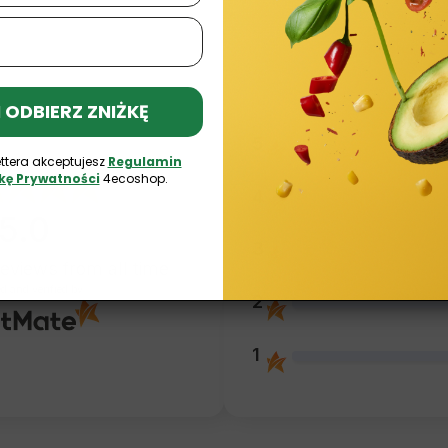
 I ODBIERZ ZNIŻKĘ
5
ttera akceptujesz
Regulamin
ykę Prywatności
4ecoshop.
4
5.0
3
reviews
from all time
ed and verified by
2
1