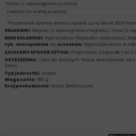
Potas (z asparaginianu potasu)
Tauryna (w wolnej postaci)
*Procentowe dzienne wartości oparte są na diecie 2000 kalor
SKŁADNIKI:
Magnez (z asparaginianu magnezu), Potas (z as
INNE SKŁADNIKI:
Hypromeloza (kapsułka celulozowa), Mąka
ryb
,
skorupiaków
ani
orzechów
. Wyprodukowano w zakład
ZALECANY SPOSÓB UŻYCIA:
Przyjmować 2 kapsułki 1 do 2 r
OSTRZEŻENIA:
Tylko dla dorosłych. Proszę skonsultować się
dzieci.
Typ jednostki:
Vcaps
Waga netto:
195 g
Kraj pochodzenia:
Stany Zjednoczone