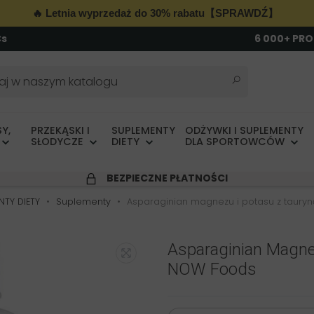
🔥 Letnia wyprzedaż do 30% rabatu【SPRAWDŹ】
Cs
6 000+ PR
Y,
PRZEKĄSKI I
SUPLEMENTY
ODŻYWKI I SUPLEMENTY
SŁODYCZE
DIETY
DLA SPORTOWCÓW
BEZPIECZNE PŁATNOŚCI
NTY DIETY
Suplementy
Asparaginian magnezu i potasu z taury
Asparaginian Magne
NOW Foods