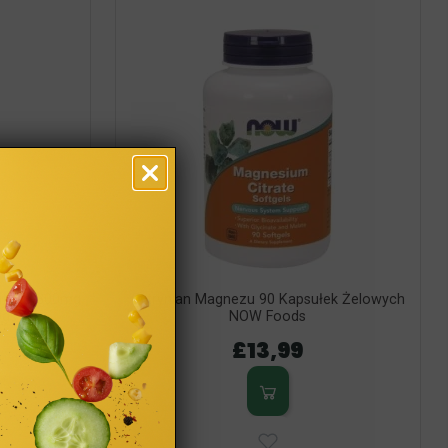
litego 300mg
Cytrynian Magnezu 90 Kapsułek Żelowych
ods
NOW Foods
£13,99