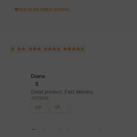
How do we collect reviews?
Diana
5
Great product. Fast delivery.
4/21/2026
0
0
Thank you for leaving us such a good review.