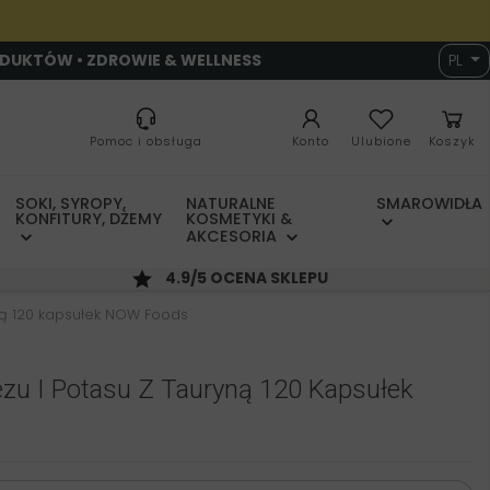
ODUKTÓW • ZDROWIE & WELLNESS
PL
Pomoc i obsługa
Konto
Ulubione
Koszyk
SOKI, SYROPY,
NATURALNE
SMAROWIDŁA
KONFITURY, DŻEMY
KOSMETYKI &
AKCESORIA
4.9/5 OCENA SKLEPU
ną 120 kapsułek NOW Foods
zu I Potasu Z Tauryną 120 Kapsułek