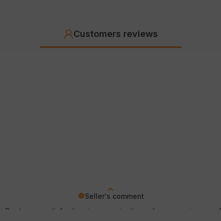
Customers reviews
Seller's comment
 Customer satisfaction is our priority and your review con