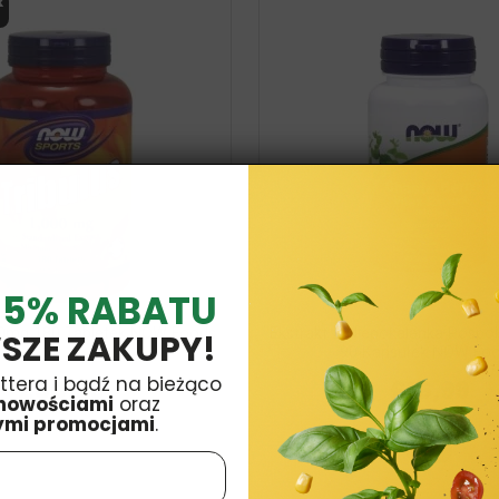
k
 5% RABATU
000mg 180 Tabletek NOW Foods
Ekstrakt Z Niepokalanka Pospo
SZE ZAKUPY!
90 Kapsułek NOW Fo
ttera i bądź na bieżąco
£30,99
£16,99
nowościami
oraz
ymi promocjami
.