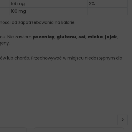
99 mg
2%
100 mg
ności od zapotrzebowania na kalorie.
mu. Nie zawiera
pszenicy
,
glutenu
,
soi
,
mleka
,
jajek
,
geny.
 leków lub chorób. Przechowywać w miejscu niedostępnym dla