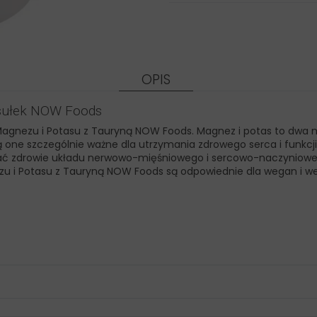
OPIS
psułek NOW Foods
n Magnezu i Potasu z Tauryną NOW Foods. Magnez i potas to dwa
ą one szczególnie ważne dla utrzymania zdrowego serca i funkc
ać zdrowie układu nerwowo-mięśniowego i sercowo-naczyniowego
nezu i Potasu z Tauryną NOW Foods są odpowiednie dla wegan i w