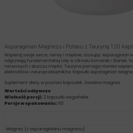
Asparaginian Magnezu i Potasu z Tauryną 120 ka
Wspieraj swoje serce, nerwy i mięśnie, stosując Asparaginia
odgrywają fundamentalną rolę w zdrowiu komórek i tkanek. S
nerwowych i skurczu mięśni. Tauryna pomaga również wspier
elektrolitów i neuroprzekaźników. Kapsułki Asparaginian Mag
Suplement diety w postaci kapsułek. Zawiera magnez
Wartości odżywcze
Wielkość porcji:
2 kapsułki wegańskie
Porcje w opakowaniu:
60
Magnez (z asparaginianu magnezu)