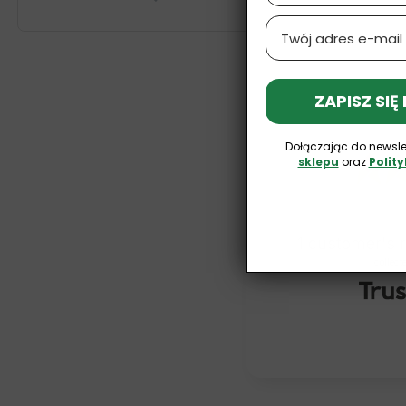
Email
ZAPISZ SIĘ
Dołączając do newsle
sklepu
oraz
Polit
1
customer's 
collect