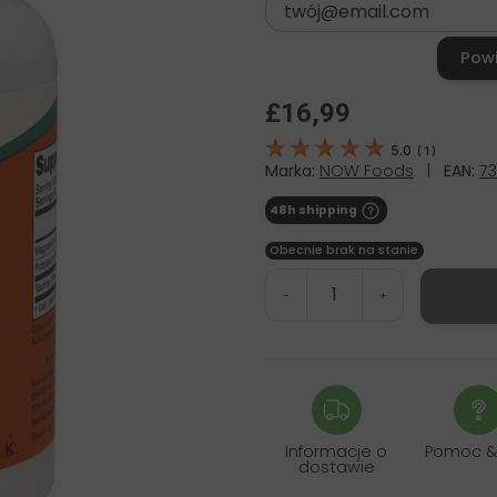
Pow
£16,99
5.0
(
1
)
Marka:
NOW Foods
|
EAN:
73
48h shipping
Obecnie brak na stanie
-
+
Informacje o
Pomoc &
dostawie