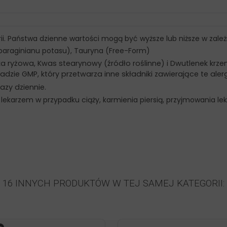
ii. Państwa dzienne wartości mogą być wyższe lub niższe w zależ
paraginianu potasu), Tauryna (Free-Form)
 ryżowa, Kwas stearynowy (źródło roślinne) i Dwutlenek krze
zie GMP, który przetwarza inne składniki zawierające te aler
azy dziennie.
 z lekarzem w przypadku ciąży, karmienia piersią, przyjmowania
16 INNYCH PRODUKTÓW W TEJ SAMEJ KATEGORII: