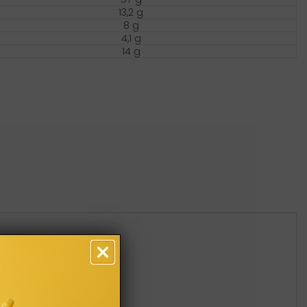
13,2 g
8 g
4,1 g
14 g