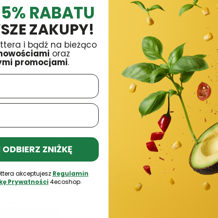
 5% RABATU
 Dary Natury
£4,41
£5,19
SZE ZAKUPY!
ttera i bądź na bieżąco
wana 1kg Crystalline Planet
£3,99
nowościami
oraz
ymi promocjami
.
16 INNYCH PRODUKTÓW W TEJ SAMEJ KATEGORII:
 I ODBIERZ ZNIŻKĘ
ttera akceptujesz
Regulamin
Bestseller
ykę Prywatności
4ecoshop.
Termin
ważności
04.10.2026
-15%