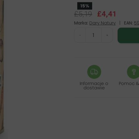
15%
£5,19
£4,41
Marka:
Dary Natury
|
EAN:
5
-
+
Informacje o
Pomoc &
dostawie