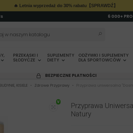
🔥 Letnia wyprzedaż do 30% rabatu【SPRAWDŹ】
Cs
6 000+ PR
Y,
PRZEKĄSKI I
SUPLEMENTY
ODŻYWKI I SUPLEMENTY
SŁODYCZE
DIETY
DLA SPORTOWCÓW
BEZPIECZNE PŁATNOŚCI
UDYNIE, KISIELE
Zdrowe Przyprawy
Przyprawa uniwersalna "Dosm
V
Przyprawa Uniwersa
Natury