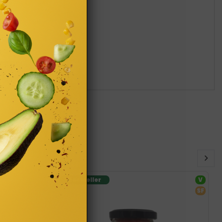
Bestseller
V
SF