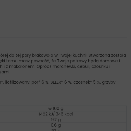
rej do tej pory brakowało w Twojej kuchni! Stworzona została
zięki temu masz pewność, że Twoje potrawy będą domowe i
ch i z makaronem. Oprócz marchewki, cebuli, czosnku i
isami.
 liofilizowany: por* 6 %, SELER* 6 %, czosnek* 5 %, grzyby
w 100 g
1452 kJ/ 346 kcal
9,7 g
0,6 g
57 g