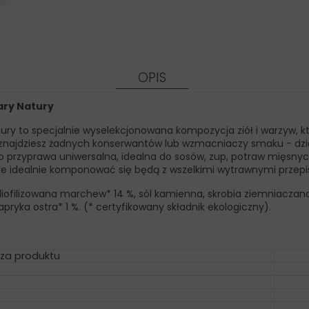
OPIS
ary Natury
y to specjalnie wyselekcjonowana kompozycja ziół i warzyw, któ
ie znajdziesz żadnych konserwantów lub wzmacniaczy smaku - d
to przyprawa uniwersalna, idealna do sosów, zup, potraw mięsny
tóre idealnie komponować się będą z wszelkimi wytrawnymi przep
 liofilizowana marchew* 14 %, sól kamienna, skrobia ziemniaczana*,
apryka ostra* 1 %. (* certyfikowany składnik ekologiczny).
za produktu