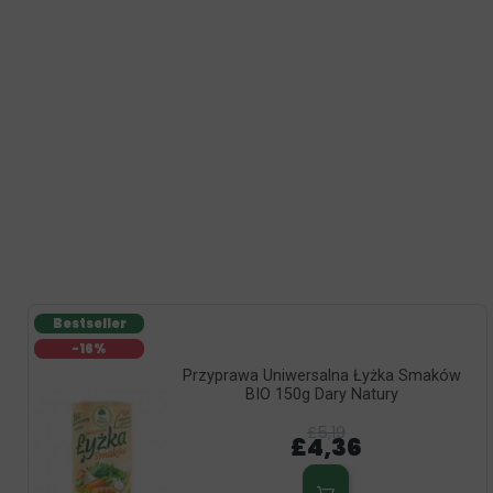
Bestseller
-16%
Przyprawa Uniwersalna Łyżka Smaków
BIO 150g Dary Natury
£5,19
£4,36