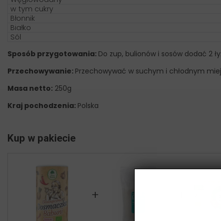
w tym cukry
Błonnik
Białko
Sól
Sposób przygotowania:
Do zup, bulionów i sosów dodać 2 łyż
Przechowywanie:
Przechowywać w suchym i chłodnym miej
Masa netto:
250g
Kraj pochodzenia:
Polska
Kup w pakiecie
+
+