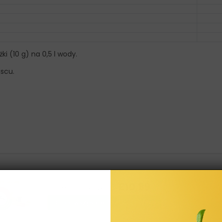
ki (10 g) na 0,5 l wody.
scu.
£10,89
Cena całkowita:
Dodaj wszystkie trzy do Koszyka