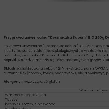
Przyprawa uniwersalna "Dosmaczka Babuni" BIO 250g D
Przyprawa uniwersalna "Dosmaczka Babuni" BIO 250g Dary Natur
z certyfikowanych składników ekologicznych, a w składzie n
naturalne, jak u babci! Dosmaczka Babuni marki Dary Natury 
papryki, w składzie znalazły się także aromatyczne grzyby, k
Składniki:
liofilizowana cebula* 21 %, ekstrakt z ziaren OWSA*,
suszone* 5 % (borowik, koźlak, podgrzybek), olej rzepakowy*, p
Alergeny:
może zawierać gluten.
Wartość odżywc
Wartość energetyczna
Tłuszcz
kwasy tłuszczowe nasycone
Węglowodany