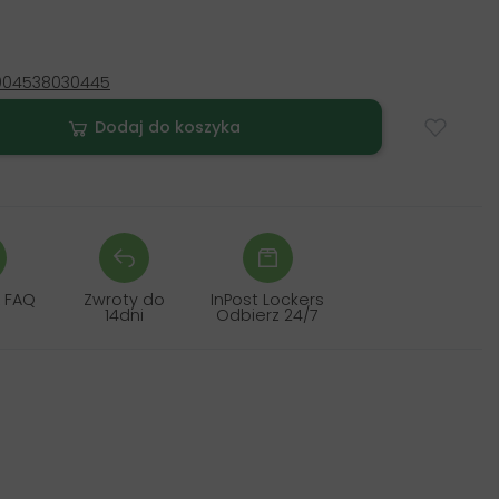
904538030445
Dodaj do koszyka
 FAQ
Zwroty do
InPost Lockers
14dni
Odbierz 24/7