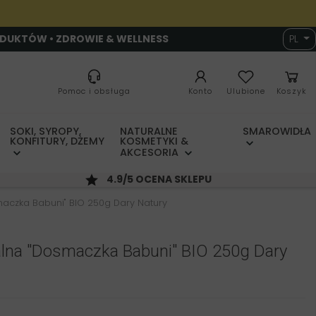
ODUKTÓW • ZDROWIE & WELLNESS
PL
Pomoc i obsługa
Konto
Ulubione
Koszyk
SOKI, SYROPY,
NATURALNE
SMAROWIDŁA
KONFITURY, DŻEMY
KOSMETYKI &
AKCESORIA
4.9/5 OCENA SKLEPU
aczka Babuni" BIO 250g Dary Natury
lna "Dosmaczka Babuni" BIO 250g Dary