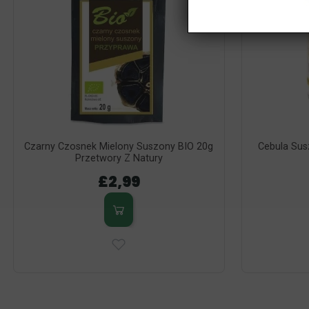
Czarny Czosnek Mielony Suszony BIO 20g
Cebula Sus
Przetwory Z Natury
£2,99