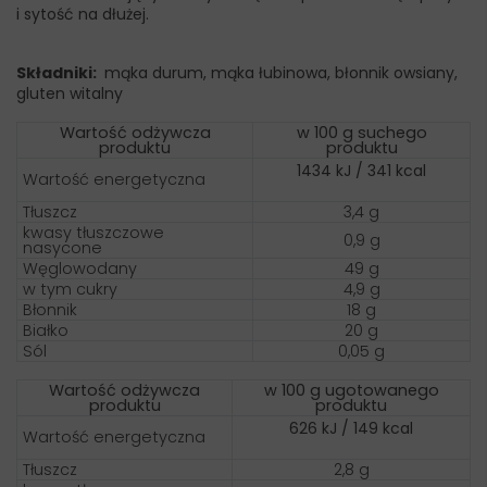
i sytość na dłużej.
Składniki:
mąka durum, mąka łubinowa, błonnik owsiany,
gluten witalny
Wartość odżywcza
w 100 g suchego
produktu
produktu
1434 kJ / 341 kcal
Wartość energetyczna
Tłuszcz
3,4 g
kwasy tłuszczowe
0,9 g
nasycone
Węglowodany
49 g
w tym cukry
4,9 g
Błonnik
18 g
Białko
20 g
Sól
0,05 g
Wartość odżywcza
w 100 g ugotowanego
produktu
produktu
626 kJ / 149 kcal
Wartość energetyczna
Tłuszcz
2,8 g