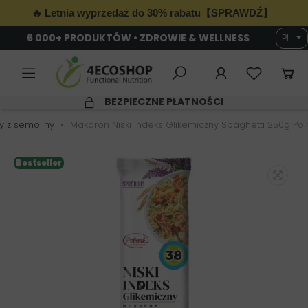
🔥 Letnia wyprzedaż do 30% rabatu【SPRAWDŹ】
6 000+ PRODUKTÓW • ZDROWIE & WELLNESS
PL
BEZPIECZNE PŁATNOŚCI
 z semoliny
Makaron Niski Indeks Glikemiczny Spaghetti 250g Po
Bestseller