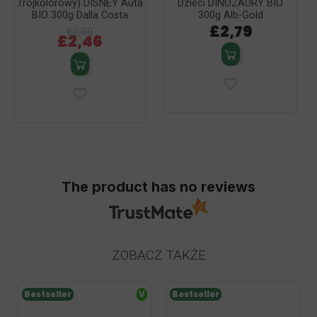
Trójkolorowy) DISNEY Auta
Dzieci DINOZAURY BIO
BIO 300g Dalla Costa
300g Alb-Gold
£2,79
£2,89
£2,46
The product has no reviews
ZOBACZ TAKŻE
Bestseller
V
Bestseller