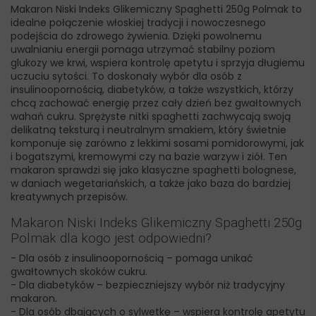
Makaron Niski Indeks Glikemiczny Spaghetti 250g Polmak to
idealne połączenie włoskiej tradycji i nowoczesnego
podejścia do zdrowego żywienia. Dzięki powolnemu
uwalnianiu energii pomaga utrzymać stabilny poziom
glukozy we krwi, wspiera kontrolę apetytu i sprzyja długiemu
uczuciu sytości. To doskonały wybór dla osób z
insulinoopornością, diabetyków, a także wszystkich, którzy
chcą zachować energię przez cały dzień bez gwałtownych
wahań cukru. Sprężyste nitki spaghetti zachwycają swoją
delikatną teksturą i neutralnym smakiem, który świetnie
komponuje się zarówno z lekkimi sosami pomidorowymi, jak
i bogatszymi, kremowymi czy na bazie warzyw i ziół. Ten
makaron sprawdzi się jako klasyczne spaghetti bolognese,
w daniach wegetariańskich, a także jako baza do bardziej
kreatywnych przepisów.
Makaron Niski Indeks Glikemiczny Spaghetti 250g
Polmak dla kogo jest odpowiedni?
- Dla osób z insulinoopornością – pomaga unikać
gwałtownych skoków cukru.
- Dla diabetyków – bezpieczniejszy wybór niż tradycyjny
makaron.
- Dla osób dbających o sylwetkę – wspiera kontrolę apetytu