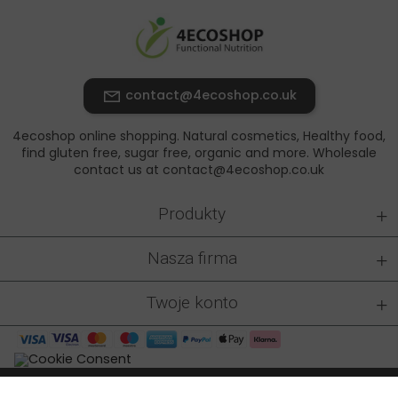
contact@4ecoshop.co.uk
4ecoshop online shopping. Natural cosmetics, Healthy food,
find gluten free, sugar free, organic and more. Wholesale
contact us at contact@4ecoshop.co.uk
+
Produkty
+
Nasza firma
+
Twoje konto
4ecoshop.co.uk © 2026 - All rights reserved
|
Made by: At-rem