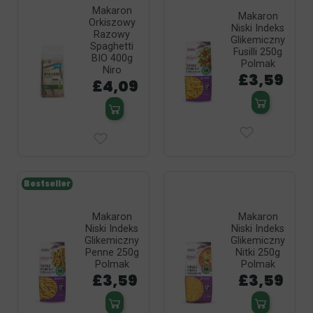
Makaron
Makaron
Orkiszowy
Niski Indeks
Razowy
Glikemiczny
Spaghetti
Fusilli 250g
BIO 400g
Polmak
Niro
£3,59
£4,09
Bestseller
Makaron
Makaron
Niski Indeks
Niski Indeks
Glikemiczny
Glikemiczny
Penne 250g
Nitki 250g
Polmak
Polmak
£3,59
£3,59