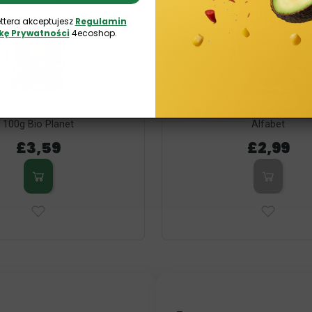
ttera akceptujesz
Regulamin
ykę Prywatności
4ecoshop.
odzona Sokiem Jabłkowym BIO
Śliwki Bez Pestek Suszone B
100g Bio Planet
Alfabet
£3,59
£2,99