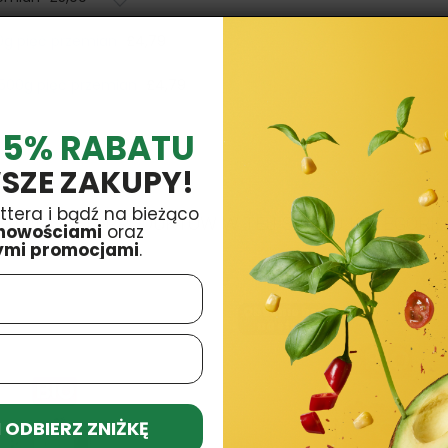
0g pięć przemian
£4,79
500g pięć przemian
£4,79
 5% RABATU
SZE ZAKUPY!
ttera i bądź na bieżąco
16 INNYCH PRODUKTÓW W TEJ SAMEJ KATEGORII:
nowościami
oraz
ymi promocjami
.
Obecnie brak
na stanie
 I ODBIERZ ZNIŻKĘ