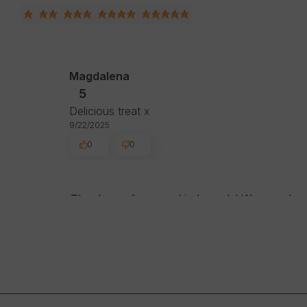
Magdalena
5
Delicious treat x
9/22/2025
0
0
Thank you for your kind words! We are please
customers. Thank you again!