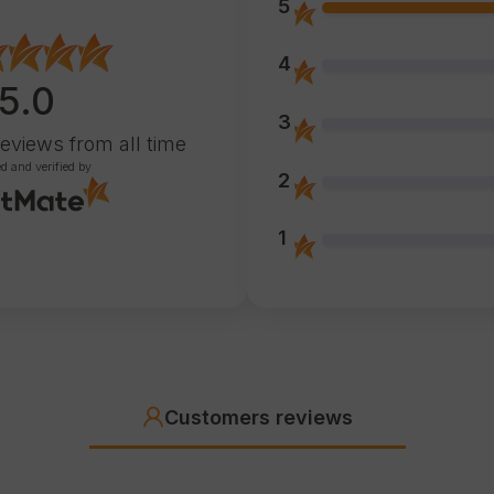
5
4
5.0
3
reviews
from all time
ed and verified by
2
1
Customers reviews