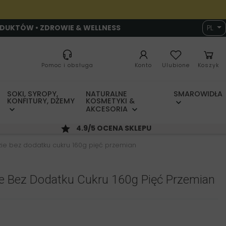
ODUKTÓW • ZDROWIE & WELLNESS
PL
Pomoc i obsługa
Konto
Ulubione
Koszyk
SOKI, SYROPY,
NATURALNE
SMAROWIDŁA
KONFITURY, DŻEMY
KOSMETYKI &
AKCESORIA
4.9/5 OCENA SKLEPU
dzie bez dodatku cukru 160g pięć przemian
ie Bez Dodatku Cukru 160g Pięć Przemian