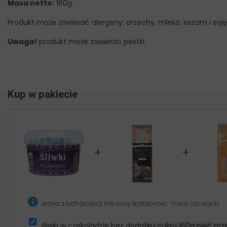
Masa netto:
160g
Produkt może zawierać alergeny: orzechy, mleko, sezam i soję
Uwaga!
produkt może zawierać pestki.
Kup w pakiecie
+
+
info
Jedna z tych pozycji ma inną dostępność
Pokaż szczegóły
śliwki w czekoladzie bez dodatku cukru 160g pięć pr