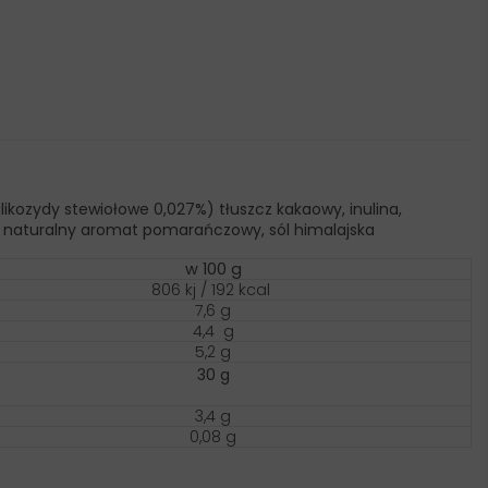
likozydy stewiołowe 0,027%) tłuszcz kakaowy, inulina,
, naturalny aromat pomarańczowy, sól himalajska
w 100 g
806 kj / 192 kcal
7,6 g
4,4 g
5,2 g
30 g
3,4 g
0,08 g