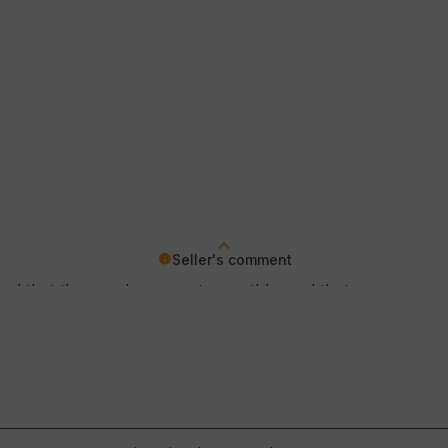
Seller's comment
d that the purchase went smoothly, and that we can provid