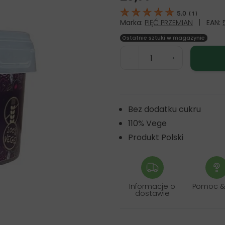
5.0
(
1
)
Marka:
PIĘĆ PRZEMIAN
|
EAN:
Ostatnie sztuki w magazynie
-
+
Bez dodatku cukru
110% Vege
Produkt Polski
Informacje o
Pomoc &
dostawie