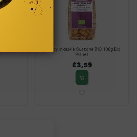
IO 150g Eko
Jagody Inkaskie Suszone BIO 100g Bio
Planet
£3,59