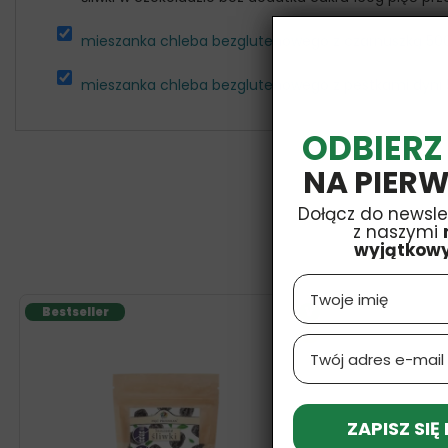
mieszanka chleba bezglutenowego z czarnuszką 50
mieszanka chleba bezglutenowego z pestkami dyni 
ODBIERZ
NA PIERW
Dołącz do newsle
z naszymi
wyjątkow
Name
Bestseller
V
SF
Email
ZAPISZ SIĘ