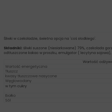
Śliwki w czekoladzie, świetna opcja na 'coś słodkiego'.
Składniki:
śliwki suszone (niesiarkowane) 79%, czekolada gorz
odtłuszczone kakao w proszku, emulgator ( lecytyna sojowa
Wartość odżywc
Wartość energetyczna
Tłuszcz
kwasy tłuszczowe nasycone
Węglowodany
w tym cukry
Białko
Sól