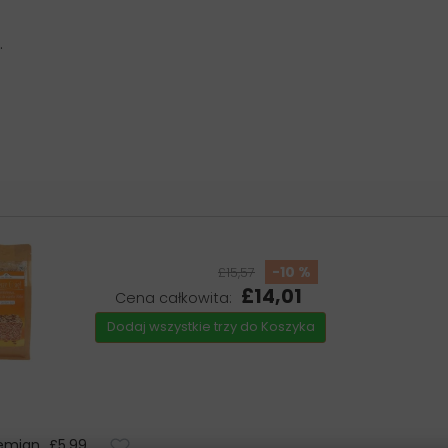
.
-10 %
£15,57
£14,01
Cena całkowita:
Dodaj wszystkie trzy do Koszyka
zemian
£5,99