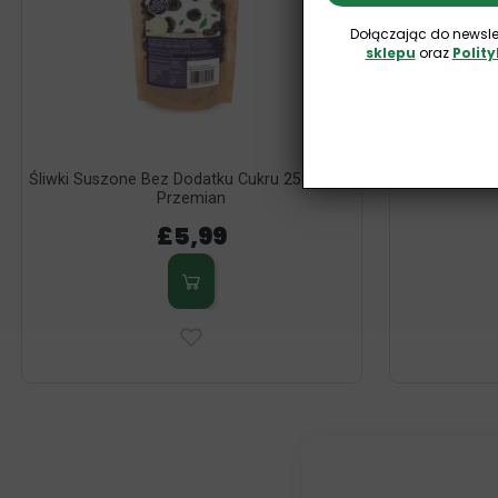
Dołączając do newsle
sklepu
oraz
Polit
Śliwki Suszone Bez Dodatku Cukru 250g Pięć
Żurawina Sł
Przemian
£5,99