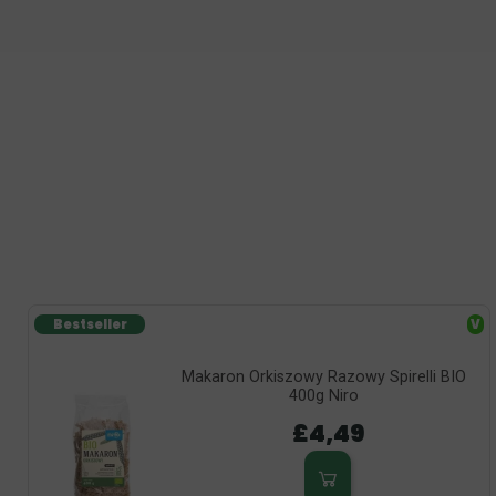
Bestseller
V
Makaron Orkiszowy Razowy Spirelli BIO
400g Niro
£4,49