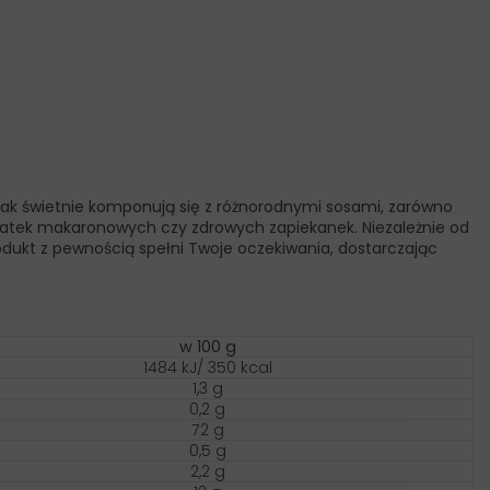
 smak świetnie komponują się z różnorodnymi sosami, zarówno
łatek makaronowych czy zdrowych zapiekanek. Niezależnie od
odukt z pewnością spełni Twoje oczekiwania, dostarczając
w 100 g
1484 kJ/ 350 kcal
1,3 g
0,2 g
72 g
0,5 g
2,2 g