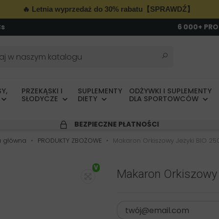
🔥 Letnia wyprzedaż do 30% rabatu【SPRAWDŹ】
Cs
6 000+ PR
Y,
PRZEKĄSKI I
SUPLEMENTY
ODŻYWKI I SUPLEMENTY
SŁODYCZE
DIETY
DLA SPORTOWCÓW
BEZPIECZNE PŁATNOŚCI
a główna
PRODUKTY ZBOŻOWE
Makaron Orkiszowy Jeżyki BIO 25
V
Makaron Orkiszowy 