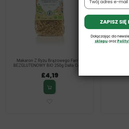
ZAPISZ SIĘ
Dołączając do newsle
sklepu
oraz
Polit
Makaron Z Ryżu Brązowego Farma
Siemię Lni
BEZGLUTENOWY BIO 250g Dalla Costa
£4,19