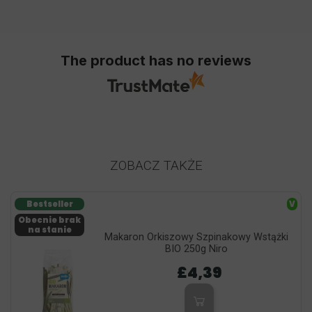
The product has no reviews
ZOBACZ TAKŻE
Bestseller
V
Obecnie brak
na stanie
Makaron Orkiszowy Szpinakowy Wstążki
BIO 250g Niro
£4,39