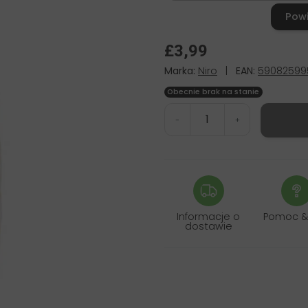
Pow
£3,99
Marka:
Niro
|
EAN:
59082599
Obecnie brak na stanie
-
+
Informacje o
Pomoc &
dostawie