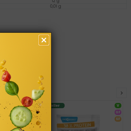
12 g
0,01 g
Bestseller
V
GF
SF