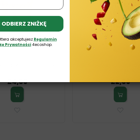
 I ODBIERZ ZNIŻKĘ
ttera akceptujesz
Regulamin
ykę Prywatności
4ecoshop.
ane BIO 400g Pięć Przemian
Kulki Proteinowe CZEKOLADO
Nordcrunch (BREAKFAST
£4,39
£2,69