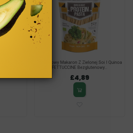
WE BIO 150g
Proteinowy Makaron Z Zielonej Soi I Quinoa
 PRO)
FETTUCCINE Bezglutenowy...
£4,89