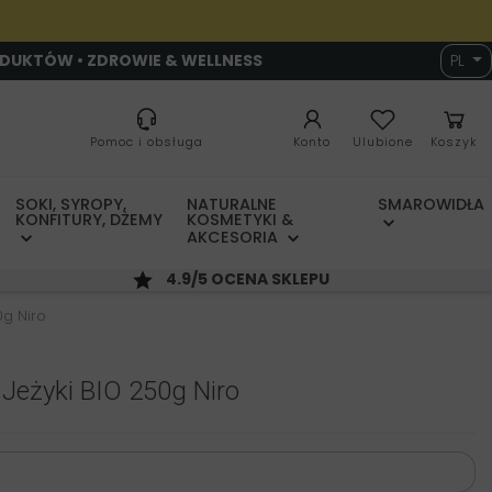
ODUKTÓW • ZDROWIE & WELLNESS
PL
Pomoc i obsługa
Konto
Ulubione
Koszyk
SOKI, SYROPY,
NATURALNE
SMAROWIDŁA
KONFITURY, DŻEMY
KOSMETYKI &
AKCESORIA
4.9/5 OCENA SKLEPU
0g Niro
Jeżyki BIO 250g Niro