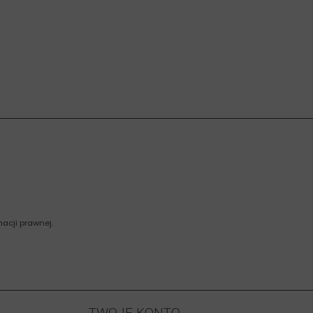
acji prawnej.
TWOJE KONTO