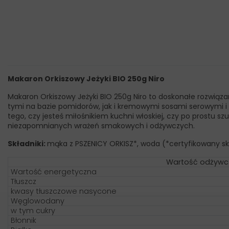
Makaron Orkiszowy Jeżyki BIO 250g Niro
Makaron Orkiszowy Jeżyki BIO 250g Niro to doskonałe rozwiąza
tymi na bazie pomidorów, jak i kremowymi sosami serowymi i
tego, czy jesteś miłośnikiem kuchni włoskiej, czy po prostu 
niezapomnianych wrażeń smakowych i odżywczych.
Składniki:
mąka z PSZENICY ORKISZ*, woda (*certyfikowany sk
Wartość odżywc
Wartość energetyczna
Tłuszcz
kwasy tłuszczowe nasycone
Węglowodany
w tym cukry
Błonnik