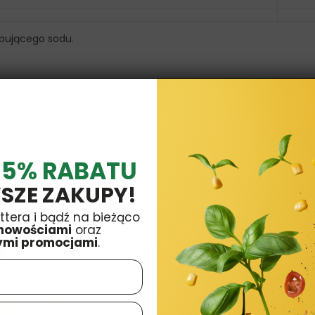
ępującego sodu.
scu.
 5% RABATU
SZE ZAKUPY!
16 INNYCH PRODUKTÓW W TEJ SAMEJ KATEGORII:
ttera i bądź na bieżąco
nowościami
oraz
ymi promocjami
.
V