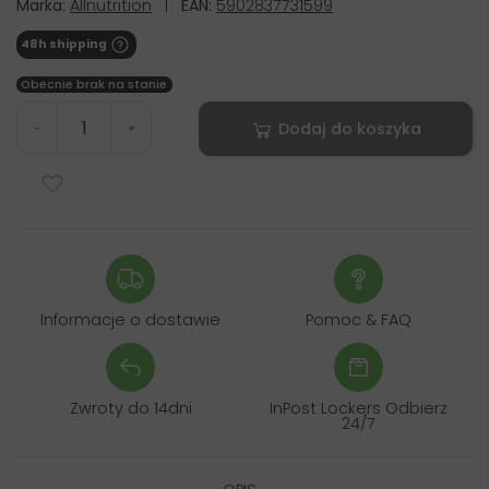
Marka:
Allnutrition
|
EAN:
5902837731599
48h shipping
Obecnie brak na stanie
Dodaj do koszyka
-
+
Informacje o dostawie
Pomoc & FAQ
Zwroty do 14dni
InPost Lockers Odbierz
24/7