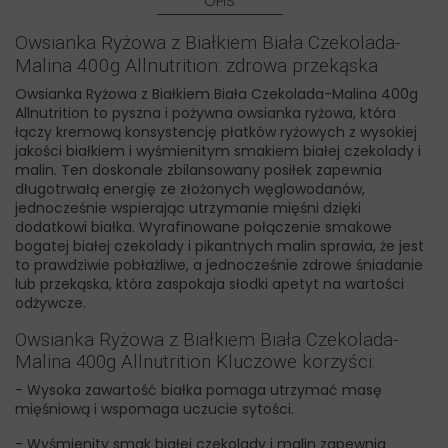
OPIS
Owsianka Ryżowa z Białkiem Biała Czekolada-
Malina 400g Allnutrition: zdrowa przekąska
Owsianka Ryżowa z Białkiem Biała Czekolada-Malina 400g
Allnutrition to pyszna i pożywna owsianka ryżowa, która
łączy kremową konsystencję płatków ryżowych z wysokiej
jakości białkiem i wyśmienitym smakiem białej czekolady i
malin. Ten doskonale zbilansowany posiłek zapewnia
długotrwałą energię ze złożonych węglowodanów,
jednocześnie wspierając utrzymanie mięśni dzięki
dodatkowi białka. Wyrafinowane połączenie smakowe
bogatej białej czekolady i pikantnych malin sprawia, że jest
to prawdziwie pobłażliwe, a jednocześnie zdrowe śniadanie
lub przekąska, która zaspokaja słodki apetyt na wartości
odżywcze.
Owsianka Ryżowa z Białkiem Biała Czekolada-
Malina 400g Allnutrition Kluczowe korzyści:
- Wysoka zawartość białka pomaga utrzymać masę
mięśniową i wspomaga uczucie sytości.
- Wyśmienity smak białej czekolady i malin zapewnia