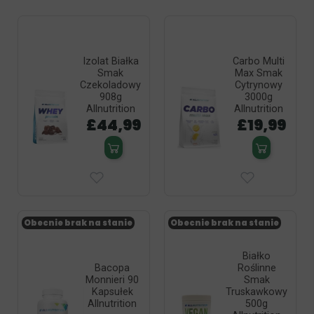
Izolat Białka
Carbo Multi
Smak
Max Smak
Czekoladowy
Cytrynowy
908g
3000g
Allnutrition
Allnutrition
£44,99
£19,99
Obecnie brak na stanie
Obecnie brak na stanie
Białko
Bacopa
Roślinne
Monnieri 90
Smak
Kapsułek
Truskawkowy
Allnutrition
500g