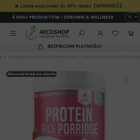
🔥 Letnia wyprzedaż do 30% rabatu【SPRAWDŹ】
6 000+ PRODUKTÓW • ZDROWIE & WELLNESS
PL
BEZPIECZNE PŁATNOŚCI
i
Owsianka Ryżowa z Białkiem Biała Czekolada-Malina 400g Allnutr
Obecnie brak na stanie