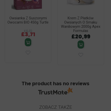
Owsianka Z Suszonymi
Krem Z Płatków
Owocami BIO 450g Turtle
Owsianych O Smaku
Waniliowym 2000g Apex
£6,19
Formulas
£3,71
£20,99
The product has no reviews
ZOBACZ TAKŻE