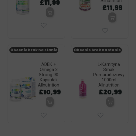
£11,99
Allnutrition
£11,99
Obecnie brak na stanie
Obecnie brak na stanie
ADEK +
L-Karnityna
Omega 3
Smak
Strong 90
Pomarańczowy
Kapsułek
1000ml
Allnutrition
Allnutrition
£10,99
£20,99