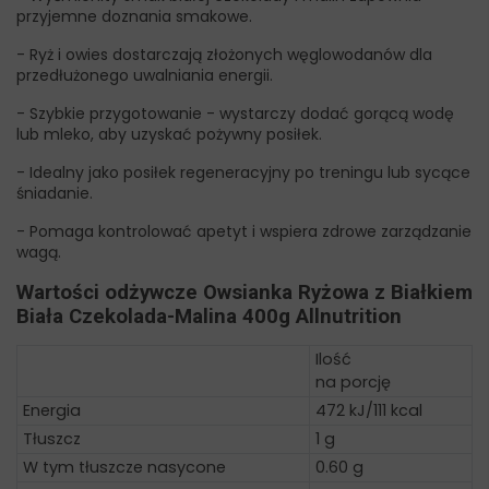
przyjemne doznania smakowe.
- Ryż i owies dostarczają złożonych węglowodanów dla
przedłużonego uwalniania energii.
- Szybkie przygotowanie - wystarczy dodać gorącą wodę
lub mleko, aby uzyskać pożywny posiłek.
- Idealny jako posiłek regeneracyjny po treningu lub sycące
śniadanie.
- Pomaga kontrolować apetyt i wspiera zdrowe zarządzanie
wagą.
Wartości odżywcze Owsianka Ryżowa z Białkiem
Biała Czekolada-Malina 400g Allnutrition
Ilość
na porcję
Energia
472 kJ/111 kcal
Tłuszcz
1 g
W tym tłuszcze nasycone
0.60 g