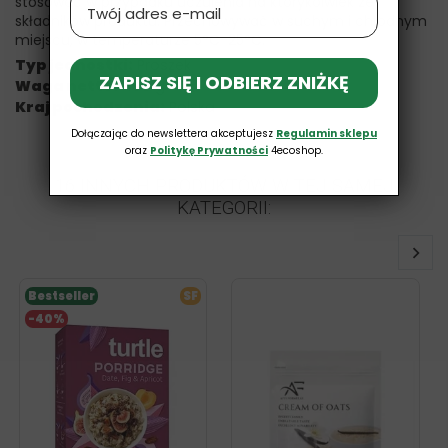
stosować w przypadku uczulenia na którykolwiek ze
składników produktu. Przechowywać w suchym i chłodnym
miejscu, w temperaturze 5°C-25°C.
Typ jednostki:
Proszek
ZAPISZ SIĘ I ODBIERZ ZNIŻKĘ
Waga netto:
495 g
Kraj pochodzenia:
Polska
Dołączając do newslettera akceptujesz
Regulamin sklepu
oraz
Politykę Prywatności
4ecoshop.
16 INNYCH PRODUKTÓW W TEJ SAMEJ
KATEGORII:
Bestseller
SF
-40%