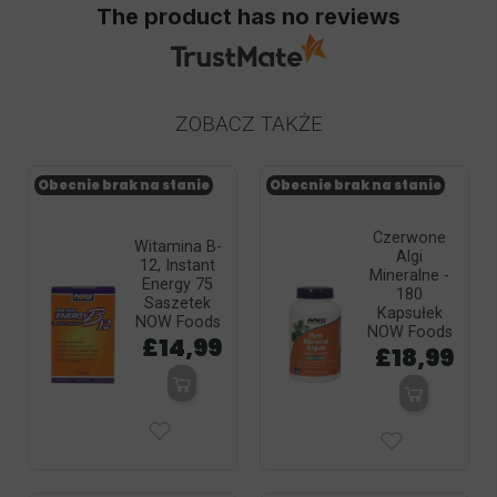
The product has no reviews
ZOBACZ TAKŻE
Obecnie brak na stanie
Obecnie brak na stanie
Czerwone
Witamina B-
Algi
12, Instant
Mineralne -
Energy 75
180
Saszetek
Kapsułek
NOW Foods
NOW Foods
£14,99
£18,99