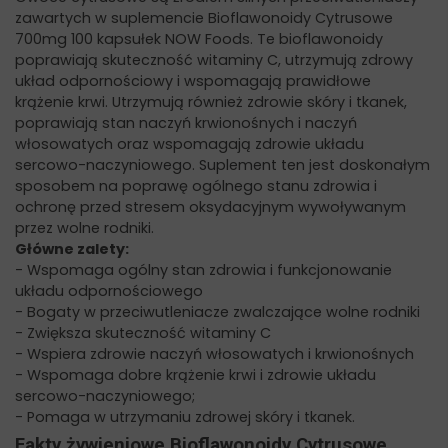
zawartych w suplemencie Bioflawonoidy Cytrusowe
700mg 100 kapsułek NOW Foods. Te bioflawonoidy
poprawiają skuteczność witaminy C, utrzymują zdrowy
układ odpornościowy i wspomagają prawidłowe
krążenie krwi. Utrzymują również zdrowie skóry i tkanek,
poprawiają stan naczyń krwionośnych i naczyń
włosowatych oraz wspomagają zdrowie układu
sercowo-naczyniowego. Suplement ten jest doskonałym
sposobem na poprawę ogólnego stanu zdrowia i
ochronę przed stresem oksydacyjnym wywoływanym
przez wolne rodniki.
Główne zalety:
- Wspomaga ogólny stan zdrowia i funkcjonowanie
układu odpornościowego
- Bogaty w przeciwutleniacze zwalczające wolne rodniki
- Zwiększa skuteczność witaminy C
- Wspiera zdrowie naczyń włosowatych i krwionośnych
- Wspomaga dobre krążenie krwi i zdrowie układu
sercowo-naczyniowego;
- Pomaga w utrzymaniu zdrowej skóry i tkanek.
Fakty żywieniowe Bioflawonoidy Cytrusowe