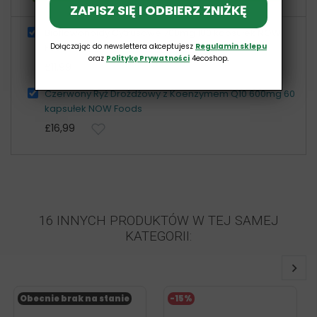
ZAPISZ SIĘ I ODBIERZ ZNIŻKĘ
Bioflawonoidy Cytrusowe 700mg 100 kapsułek NOW
Dołączając do newslettera akceptujesz
Regulamin sklepu
Foods
oraz
Politykę Prywatności
4ecoshop.
£11,99
Czerwony Ryż Drożdżowy z Koenzymem Q10 600mg 60
kapsułek NOW Foods
£16,99
16 INNYCH PRODUKTÓW W TEJ SAMEJ
KATEGORII:
Obecnie brak na stanie
-15%