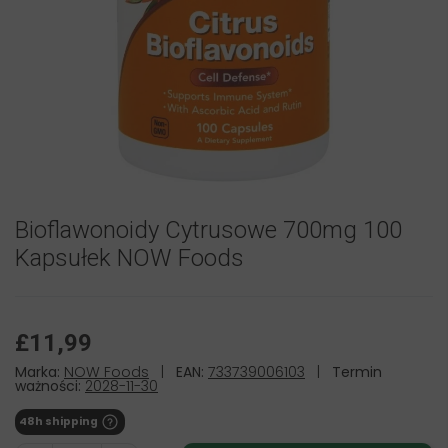
Bioflawonoidy Cytrusowe 700mg 100
Kapsułek NOW Foods
£11,99
Marka:
NOW Foods
|
EAN:
733739006103
|
Termin
ważności:
2028-11-30
48h shipping