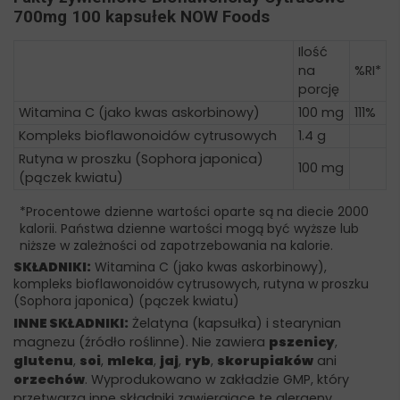
700mg 100 kapsułek NOW Foods
Ilość
na
%RI*
porcję
Witamina C (jako kwas askorbinowy)
100 mg
111%
Kompleks bioflawonoidów cytrusowych
1.4 g
Rutyna w proszku (Sophora japonica)
100 mg
(pączek kwiatu)
*Procentowe dzienne wartości oparte są na diecie 2000
kalorii. Państwa dzienne wartości mogą być wyższe lub
niższe w zależności od zapotrzebowania na kalorie.
SKŁADNIKI:
Witamina C (jako kwas askorbinowy),
kompleks bioflawonoidów cytrusowych, rutyna w proszku
(Sophora japonica) (pączek kwiatu)
INNE SKŁADNIKI:
Żelatyna (kapsułka) i stearynian
magnezu (źródło roślinne). Nie zawiera
pszenicy
,
glutenu
,
soi
,
mleka
,
jaj
,
ryb
,
skorupiaków
ani
orzechów
. Wyprodukowano w zakładzie GMP, który
przetwarza inne składniki zawierające te alergeny.