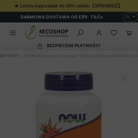
🔥 Letnia wyprzedaż do 30% rabatu【SPRAWDŹ】
DARMOWA DOSTAWA OD £89 · T&Cs
PL
6
BEZPIECZNE PŁATNOŚCI
NTY DIETY
Bioflawonoidy Cytrusowe 700mg 100 kapsułek NOW Foo