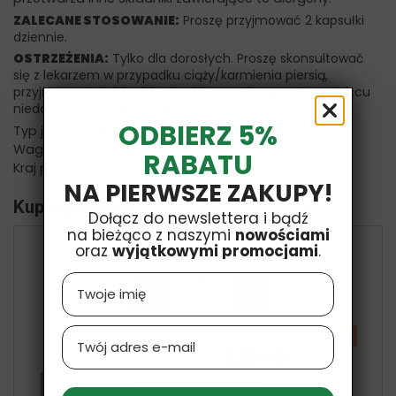
ZALECANE STOSOWANIE:
Proszę przyjmować 2 kapsułki
dziennie.
OSTRZEŻENIA:
Tylko dla dorosłych. Proszę skonsultować
się z lekarzem w przypadku ciąży/karmienia piersią,
przyjmowania leków lub chorób. Przechowywać w miejscu
niedostępnym dla dzieci.
ODBIERZ 5%
Typ jednostki: Kapsułki
Waga netto: 140 g
RABATU
Kraj pochodzenia: Stany Zjednoczone
NA PIERWSZE ZAKUPY!
Kup w pakiecie
Dołącz do newslettera i bądź
na bieżąco z naszymi
nowościami
oraz
wyjątkowymi promocjami
.
+
Name
Email
-10 %
£28,98
£26,08
Cena całkowita:
Dodaj oba do koszyka