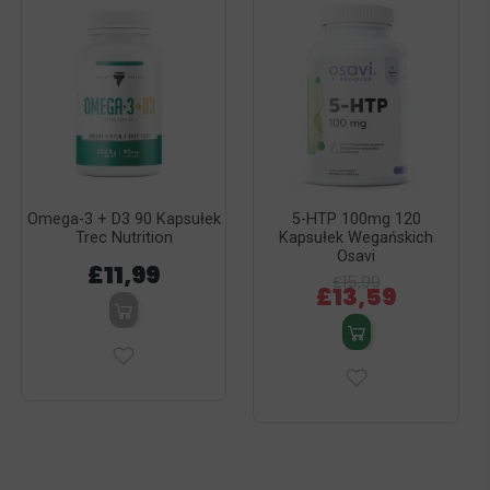
Omega-3 + D3 90 Kapsułek
5-HTP 100mg 120
Trec Nutrition
Kapsułek Wegańskich
Osavi
£11,99
£15,99
£13,59