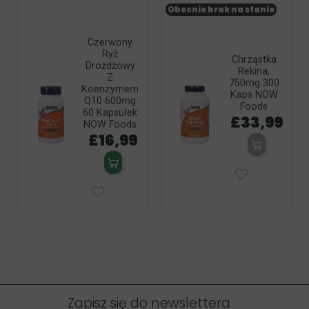
Obecnie brak na stanie
Czerwony
Ryż
Chrząstka
Drożdżowy
Rekina,
Z
750mg 300
Koenzymem
Kaps NOW
Q10 600mg
Foods
60 Kapsułek
£33,99
NOW Foods
£16,99
Zapisz się do newslettera