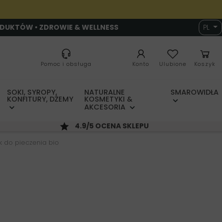
ODUKTÓW • ZDROWIE & WELLNESS
PL
Pomoc i obsługa
Konto
Ulubione
Koszyk
SOKI, SYROPY,
NATURALNE
SMAROWIDŁA
KONFITURY, DŻEMY
KOSMETYKI &
AKCESORIA
4.9/5 OCENA SKLEPU
k do pieczenia bio