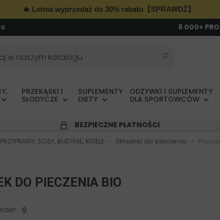
🔥 Letnia wyprzedaż do 30% rabatu【SPRAWDŹ】
Cs
6 000+ PR
Y,
PRZEKĄSKI I
SUPLEMENTY
ODŻYWKI I SUPLEMENTY
SŁODYCZE
DIETY
DLA SPORTOWCÓW
BEZPIECZNE PŁATNOŚCI
PRZYPRAWY, SOSY, BUDYNIE, KISIELE
Składniki do pieczenia
Prosze
K DO PIECZENIA BIO
Order