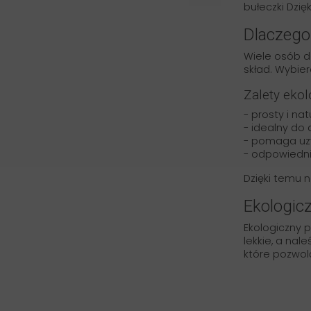
bułeczki Dzi
Dlaczego
Wiele osób de
skład. Wybie
Zalety ekol
- prosty i nat
- idealny d
- pomaga uzy
- odpowiedni
Dzięki temu 
Ekologic
Ekologiczny p
lekkie, a nal
które pozwol