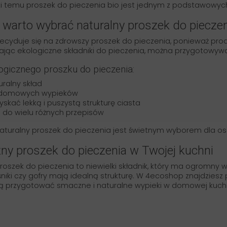
ęki temu proszek do pieczenia bio jest jednym z podstawowych
 warto wybrać naturalny proszek do piecze
cyduje się na zdrowszy proszek do pieczenia, ponieważ produk
rając ekologiczne składniki do pieczenia, można przygotowywa
ogicznego proszku do pieczenia:
uralny skład
o domowych wypieków
skać lekką i puszystą strukturę ciasta
 do wielu różnych przepisów
naturalny proszek do pieczenia jest świetnym wyborem dla os
zny proszek do pieczenia w Twojej kuchni
roszek do pieczenia to niewielki składnik, który ma ogromny w
eśniki czy gofry mają idealną strukturę. W 4ecoshop znajdzie
ą przygotować smaczne i naturalne wypieki w domowej kuchn