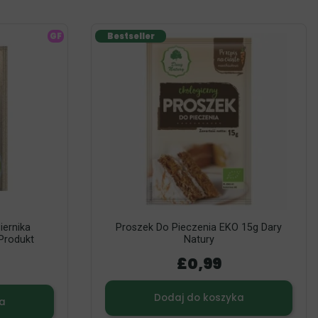
GF
Bestseller
iernika
Proszek Do Pieczenia EKO 15g Dary
Produkt
Natury
£0,99
Dodaj do koszyka
a