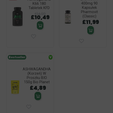
400mg 90
K66 180
Kapsułek
Tabletek KFD
Pharmovit
£14,99
£10,49
(Classic)
£11,99
Bestseller
V
ASHWAGANDHA
(korzeń) W
Proszku BIO
150g Bio Planet
£4,89