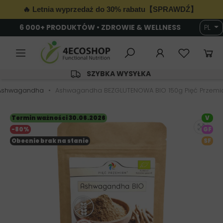
🔥 Letnia wyprzedaż do 30% rabatu【SPRAWDŹ】
6 000+ PRODUKTÓW • ZDROWIE & WELLNESS
PL
SZYBKA WYSYŁKA
Ashwagandha
Ashwagandha BEZGLUTENOWA BIO 150g Pięć Przemi
Termin ważności 30.06.2026
V
-80%
GF
Obecnie brak na stanie
SF