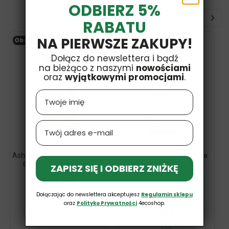
ODBIERZ 5%
RABATU
NA PIERWSZE ZAKUPY!
Obecnie brak na stanie
Dołącz do newslettera i bądź
na bieżąco z naszymi
nowościami
oraz
wyjątkowymi promocjami
.
Name
Email
Ashwagandha Stress Relief
Magnez + Ashwagandha
60 Kaps. NOW Foods
Stress Complex
ZAPISZ SIĘ I ODBIERZ ZNIŻKĘ
Bezglutenowe 60
£21,99
Kapsułek...
£11,03
Dołączając do newslettera akceptujesz
Regulamin sklepu
oraz
Politykę Prywatności
4ecoshop.