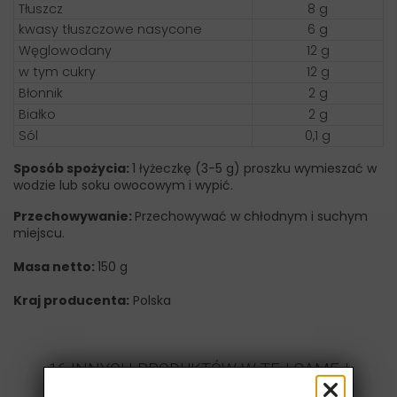
Tłuszcz
8 g
kwasy tłuszczowe nasycone
6 g
Węglowodany
12 g
w tym cukry
12 g
Błonnik
2 g
Białko
2 g
Sól
0,1 g
Sposób spożycia:
1 łyżeczkę (3-5 g) proszku wymieszać w
wodzie lub soku owocowym i wypić.
Przechowywanie:
Przechowywać w chłodnym i suchym
miejscu.
Masa netto:
150 g
Kraj producenta:
Polska
16 INNYCH PRODUKTÓW W TEJ SAMEJ
KATEGORII: