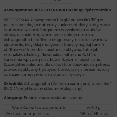
Ashwagandha BEZGLUTENOWA BIO 150g Pięć Przemian
PIĘĆ PRZEMIAN Ashwagandha bezglutenowa BIO 150g w
postaci proszku, to naturalny suplement diety, który może
skutecznie wesprzeć organizm w zwalczaniu skutków
stresu, uczucia zmęczenia oraz niskiego nastroju.
Ashwagandha to roślina o długotrwałym zastosowaniu w
ajurwedzie, indyjskiej medycynie tradycyjnej. Jej korzeń
obfituje w różnorodne substancje aktywne, takie jak
witanolidy, alkaloidy, flawonoidy i witamina C, które
korzystnie wpływają na zdrowie fizyczne i psychiczne.
Szczególnie polecana dla osób, które doświadczają stresu,
prowadzą aktywny tryb życia, borykają się z bezsennością,
uczuciem zmęczenia oraz stanami lękowymi.
Składniki:
Ashwagandha (Withania somnifera) w proszku*
100% (*certyfikowany składnik ekologiczny).
Alergeny
: Produkt może zawierać orzechy.
Wartość odżywcza produktu
w 100 g
Wartość energetyczna
586
kJ/ 140 kcal