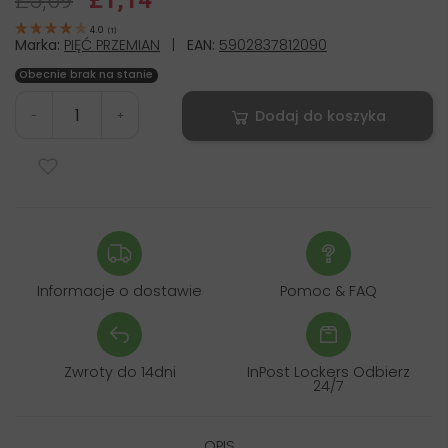
£5,69
£1,14
4.0
(
1
)
Marka:
PIĘĆ PRZEMIAN
|
EAN:
5902837812090
Obecnie brak na stanie
Dodaj do koszyka
-
+
Informacje o dostawie
Pomoc & FAQ
Zwroty do 14dni
InPost Lockers Odbierz
24/7
OPIS