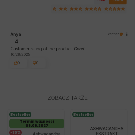
Clear
Search
Anya
verified
4
Customer rating of the product:
Good
10/29/2025
0
0
ZOBACZ TAKŻE
Bestseller
Bestseller
Termin ważności
09.06.2027
ASHWAGANDHA
-30%
EKSTRAKT
Ashwagandha