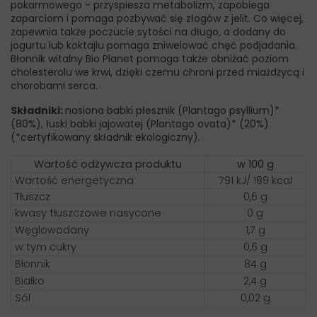
pokarmowego - przyspiesza metabolizm, zapobiega
zaparciom i pomaga pozbywać się złogów z jelit. Co więcej,
zapewnia także poczucie sytości na długo, a dodany do
jogurtu lub koktajlu pomaga zniwelować chęć podjadania.
Błonnik witalny Bio Planet pomaga także obniżać poziom
cholesterolu we krwi, dzięki czemu chroni przed miażdżycą i
chorobami serca.
Składniki:
nasiona babki płesznik (Plantago psyllium)*
(80%), łuski babki jajowatej (Plantago ovata)* (20%)
(*certyfikowany składnik ekologiczny).
Wartość odżywcza produktu
w 100 g
Wartość energetyczna
791 kJ/ 189 kcal
Tłuszcz
0,6 g
kwasy tłuszczowe nasycone
0 g
Węglowodany
1,7 g
w tym cukry
0,6 g
Błonnik
84 g
Białko
2,4 g
Sól
0,02 g