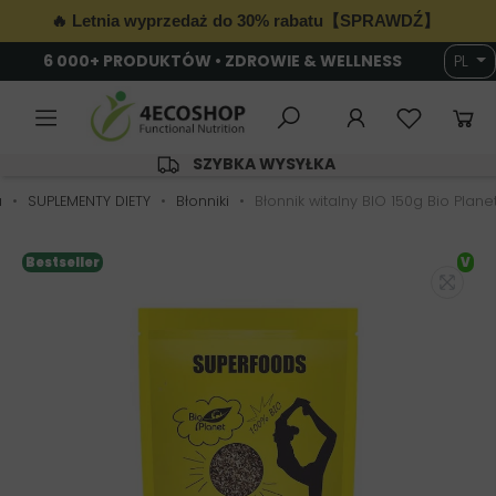
🔥 Letnia wyprzedaż do 30% rabatu【SPRAWDŹ】
6 000+ PRODUKTÓW • ZDROWIE & WELLNESS
PL
SZYBKA WYSYŁKA
a
SUPLEMENTY DIETY
Błonniki
Błonnik witalny BIO 150g Bio Plane
Bestseller
V