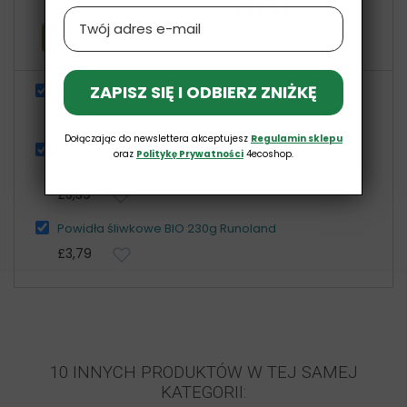
£12,57
Cena całkowita:
Email
Dodaj wszystkie trzy do Koszyka
ZAPISZ SIĘ I ODBIERZ ZNIŻKĘ
Błonnik witalny BIO 150g Bio Planet
£4,79
Dołączając do newslettera akceptujesz
Regulamin sklepu
Błonnik bambusowy BEZGLUTENOWY 250g Pięć
oraz
Politykę Prywatności
4ecoshop.
Przemian
£5,39
Powidła śliwkowe BIO 230g Runoland
£3,79
10 INNYCH PRODUKTÓW W TEJ SAMEJ
KATEGORII: