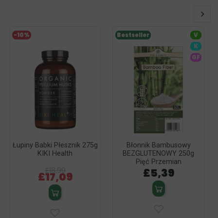
-10%
Bestseller
V
K
GF
Łupiny Babki Płesznik 275g
Błonnik Bambusowy
KIKI Health
BEZGLUTENOWY 250g
Pięć Przemian
£18,99
£5,39
£17,09