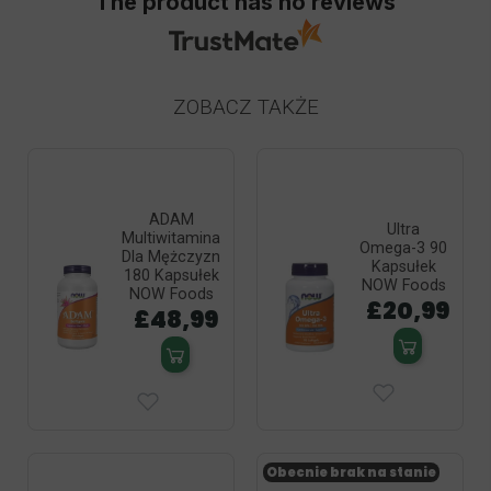
The product has no reviews
ZOBACZ TAKŻE
ADAM
Ultra
Multiwitamina
Omega-3 90
Dla Mężczyzn
Kapsułek
180 Kapsułek
NOW Foods
NOW Foods
£20,99
£48,99
Obecnie brak na stanie