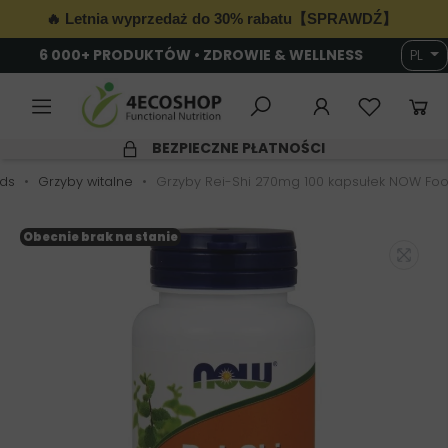
🔥 Letnia wyprzedaż do 30% rabatu【SPRAWDŹ】
6 000+ PRODUKTÓW • ZDROWIE & WELLNESS
PL
BEZPIECZNE PŁATNOŚCI
ds
Grzyby witalne
Grzyby Rei-Shi 270mg 100 kapsułek NOW Fo
Obecnie brak na stanie