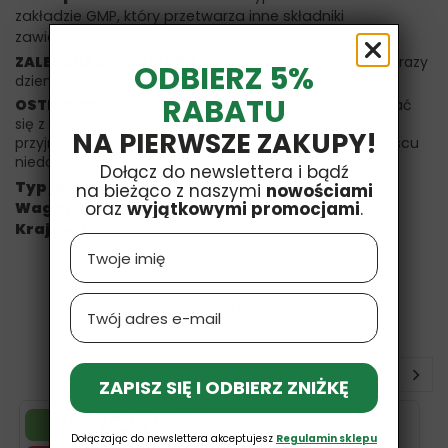
zakładzie GMP, który przetwarza inne składniki
zawierające te alergeny.
ZALECANE STOSOWANIE:
Przyjmować 2 kapsułki dwa razy
ODBIERZ 5%
dziennie z jedzeniem.
RABATU
OSTRZEŻENIA:
Tylko dla dorosłych. Proszę skonsultować
się z lekarzem w przypadku ciąży/karmienia piersią,
NA PIERWSZE ZAKUPY!
przyjmowania leków lub chorób. Przechowywać w miejscu
niedostępnym dla dzieci.
Dołącz do newslettera i bądź
Typ jednostki:
Vcaps
na bieżąco z naszymi
nowościami
oraz
wyjątkowymi promocjami
.
Waga netto:
70 g
Kraj pochodzenia:
Stany Zjednoczone
Name
Email
16 INNYCH PRODUKTÓW W TEJ SAMEJ
KATEGORII:
ZAPISZ SIĘ I ODBIERZ ZNIŻKĘ
Termin ważności
12.12.2026
Dołączając do newslettera akceptujesz
Regulamin sklepu