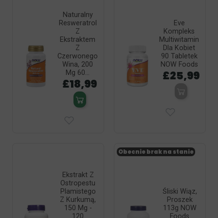
Naturalny
Resweratrol
Eve
Z
Kompleks
Ekstraktem
Multiwitamin
Z
Dla Kobiet
Czerwonego
90 Tabletek
Wina, 200
NOW Foods
£25,99
Mg 60...
£18,99
Obecnie brak na stanie
Ekstrakt Z
Ostropestu
Plamistego
Śliski Wiąz,
Z Kurkumą,
Proszek
150 Mg -
113g NOW
120
Foods