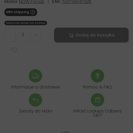
Marka:
NOW Foods
|
EAN:
733739047335
48h shipping
Obecnie brak na stanie
Dodaj do koszyka
-
+
Informacje o dostawie
Pomoc & FAQ
Zwroty do 14dni
InPost Lockers Odbierz
24/7