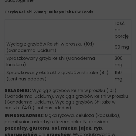
adaptogenne.
Grzyby Rei-Shi 270mg 100 kapsułek NOW Foods
Ilość
na
porcję
Wyciąg z grzybów Reishi w proszku (10:1)
90 mg
(Ganoderma lucidum)
Sproszkowany grzyb Reishi (Ganoderma
300
lucidum)
mg
Sproszkowany ekstrakt z grzybów shiitake (4:1)
150
(Lentinus edodes)
mg
SKŁADNIKI:
Wyciąg z grzybów Reishi w proszku (10:1)
(Ganoderma lucidum), Wyciąg z grzybów Reishi w proszku
(Ganoderma lucidum), Wyciąg z grzybów Shiitake w
proszku (4:1) (Lentinus edodes)
INNE SKŁADNIKI:
Mąka ryżowa, celuloza (kapsułka),
palmitynian askorbylu i krzemionka. Nie zawiera
pszenicy
,
glutenu
,
soi
,
mleka
,
jajek
,
ryb
,
skorupiaków
ani
orzechów
. Wyprodukowano w